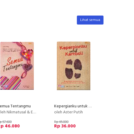
Lihat semua
emua Tentangmu
Kepergianku untuk Kembali
eh Nikmatusal & Eka Yulistia
oleh Aster Putih
p 57.600
Rp 45.000
Rp 46.080
Rp 36.000