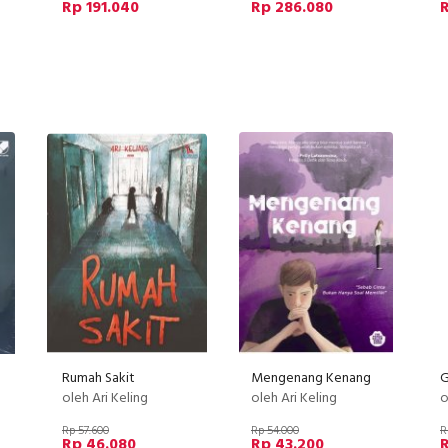
Rp 191.040
Rp 286.080
Rumah Sakit
Mengenang Kenang
oleh Ari Keling
oleh Ari Keling
o
Rp 57.600
Rp 54.000
R
Rp 46.080
Rp 43.200
R