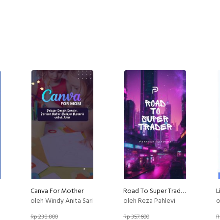
Canva For Mother
Road To Super Trader - Strategi Trading Terbukti Menghasilkan Profit
oleh Windy Anita Sari
oleh Reza Pahlevi
o
Rp 238.800
Rp 357.600
R