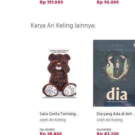
Rp 191.040
Rp 96.000
Karya Ari Keling lainnya:
Satu Cerita Tentang Cinta (Disc 50%)
Dia yang Ada di Antara Kita
oleh Ari Keling
oleh Ari Keling
Rp 48.000
Rp 54.000
Rp 38.400
Rp 43.200