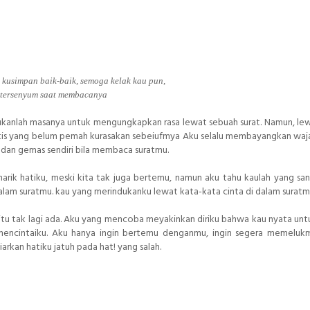
h kusimpan baik-baik, semoga kelak kau pun,
tersenyum saat membacanya
ukanlah masanya untuk mengungkapkan rasa lewat sebuah surat. Namun, lew
antis yang belum pemah kurasakan sebeiufmya Aku selalu membayangkan wa
m dan gemas sendiri bila membaca suratmu.
ik hatiku, meski kita tak juga bertemu, namun aku tahu kaulah yang san
lam suratmu. kau yang merindukanku lewat kata-kata cinta di dalam suratm
 itu tak lagi ada. Aku yang mencoba meyakinkan diriku bahwa kau nyata unt
mencintaiku. Aku hanya ingin bertemu denganmu, ingin segera memeluk
arkan hatiku jatuh pada hat! yang salah.