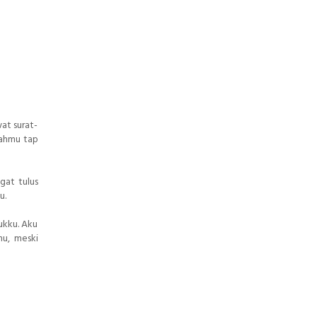
at surat-
jahmu tap
gat tulus
u.
ukku. Aku
mu, meski