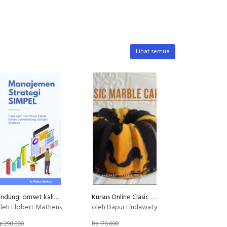
Lihat semua
Lindungi omset kalian dari kompetitor
Kursus Online Clasic Marble Cake Dapur Lindawaty PU
leh Flobert Matheus
oleh Dapur Lindawaty
p 298.800
Rp 178.800