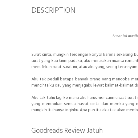
DESCRIPTION
S
urat ini masi
Surat cinta, mungkin terdengar konyol karena sekarang b
surat yang kau kirim padaku, aku merasakan nuansa rom
menufiskan surat-surat ini, atau aku yang, sering tersenyu
Aku tak peduii betapa banyak orang yang mencoba menar
mencintaiku Kau yang menjagaku lewat kalimat-kalimat da
Aku tak tahu lagi ke mana aku harus mencarimu saat surat
yang menepikan semua hasrat cinta dari mereka yang 
mungkin itu hanya inginku. Apa pun itu. aku tak akan membi
Goodreads Review Jatuh