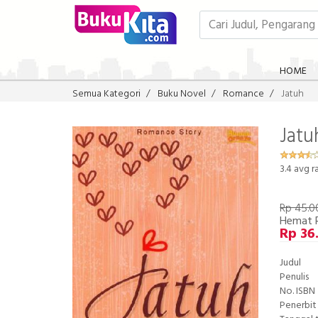
HOME
Semua Kategori
Buku Novel
Romance
Jatuh
Jatu
3.4
avg r
Rp 45.0
Hemat 
Rp 36
Judul
Penulis
No. ISBN
Penerbit