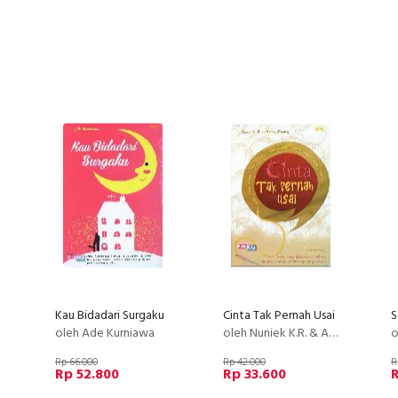
Kau Bidadari Surgaku
Cinta Tak Pernah Usai
S
oleh Ade Kurniawa
oleh Nuniek K.R. & Akbar Zidney
ol
Rp 66.000
Rp 42.000
R
Rp 52.800
Rp 33.600