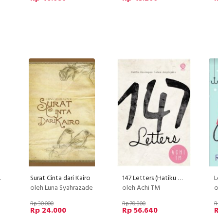
Indah
Surat Cinta dari Kairo
147 Letters (Hatiku Kusimpan Dalam Amplopmu)
L
oleh Luna Syahrazade
oleh Achi TM
o
Rp 30.000
Rp 70.800
R
Rp 24.000
Rp 56.640