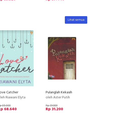
Lihat semua
ove Catcher
Pulanglah Kekasih
leh Riawani Elyta
oleh Aster Putih
p 85.800
Rp 39.000
Rp 68.640
Rp 31.200