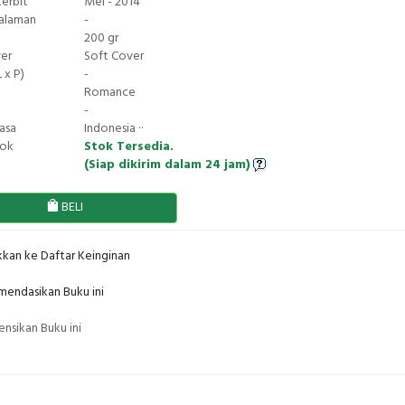
terbit
Mei - 2014
Halaman
-
200 gr
ver
Soft Cover
 x P)
-
Romance
-
asa
Indonesia ··
tok
Stok Tersedia.
(Siap dikirim dalam 24 jam)
BELI
kan ke Daftar Keinginan
endasikan Buku ini
nsikan Buku ini