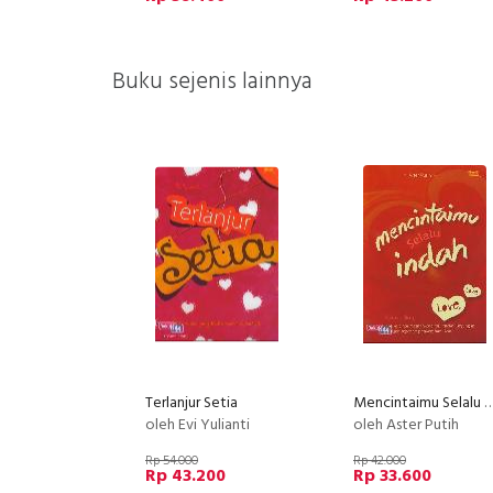
Buku sejenis lainnya
Terlanjur Setia
Mencintaimu Selalu 
oleh Evi Yulianti
oleh Aster Putih
Rp 54.000
Rp 42.000
Rp 43.200
Rp 33.600