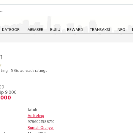
KATEGORI
MEMBER
BUKU
REWARD
TRANSAKSI
INFO
h
ating -
5
Goodreads ratings
00
Rp 9.000
.000
Jatuh
Ari Keling
9786021588710
Rumah Oranye