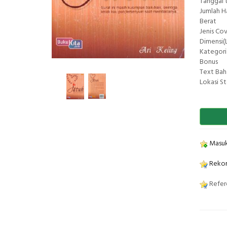
Tanggal 
Jumlah 
Berat
Jenis Co
Dimensi(L
Kategori
Bonus
Text Bah
Lokasi S
Masuk
Rekom
Refere