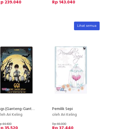
Rp 239.040
Rp 143.040
Lihat semua
Ggs (Ganteng-Ganteng Setan)
Pemilik Sepi
leh Ari Keling
oleh Ari Keling
p 44.400
Rp 46.800
p 35.520
Rp 37.440