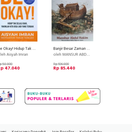
Be Okay! Hidup Tak Selalu Baik, Yakinlah Kita Bisa Jadi Yang Terbaik
Banjir Besar Zaman Nabi Nuh ( Riwayat dalam Alquran dan cerita-cerita kuno )
leh Aisyah Imran
oleh MANSUR ABDUL HAKIM
p 58.800
Rp 106.800
Rp 47.040
Rp 85.440