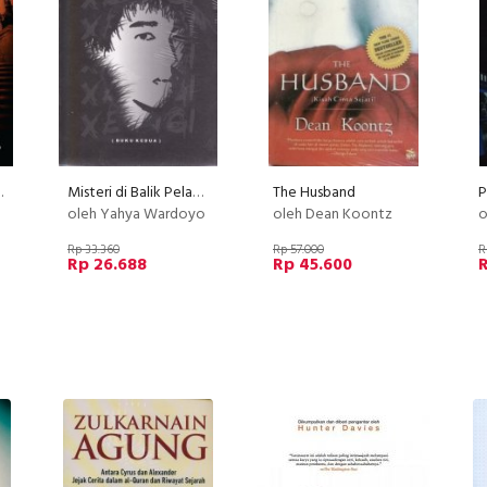
 Hilang
Misteri di Balik Pelangi #2 : Xe-ngi
The Husband
oleh Yahya Wardoyo
oleh Dean Koontz
o
Rp 33.360
Rp 57.000
R
Rp 26.688
Rp 45.600
R