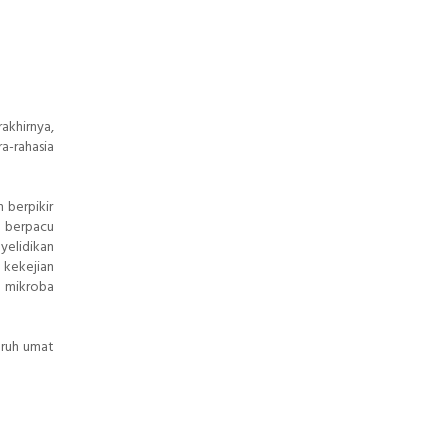
akhirnya,
a-rahasia
 berpikir
u berpacu
yelidikan
 kekejian
n mikroba
uruh umat