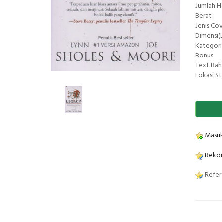
Jumlah 
Berat
Jenis Co
Dimensi(L
Kategori
Bonus
Text Bah
Lokasi S
Masuk
Rekom
Refere