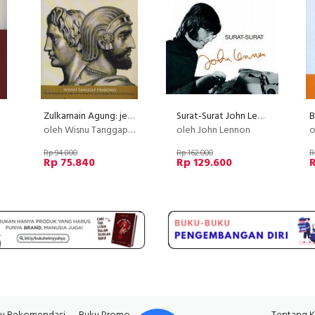
Zulkarnain Agung: jejak cerita dalam Al-Quran dan riwayat sejarah
Surat-Surat John Lennon [Hard Cover]
oleh Wisnu Tanggap Prabowo
oleh John Lennon
o
Rp 94.800
Rp 162.000
R
Rp 75.840
Rp 129.600