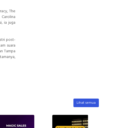
racy, The
 Carolina
, ia juga
tri post-
kam suara
dan Tampa
utamanya,
Lihat semua