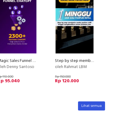
Magic Sales Funnel ChatGPT
Step by step membuka usaha parfum refill
leh Denny Santoso
oleh Rahmat LBM
p 118.800
Rp 150.000
Rp 95.040
Rp 120.000
Lihat semua