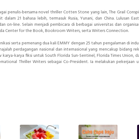
gai penulis-bersama novel thriller Cotten Stone yang lain, The Grail Conspi
 dalam 21 bahasa lebih, termasuk Rusia, Yunani, dan China. Lulusan East
an on-line. Selain menjadi pembicara di berbagai universitas dan organisasi
ida Center for the Book, Bookroom Writers, serta Writers Connection.
ikasi serta pemenang dua kali EMMY dengan 25 tahun pengalaman di indus
ai majalah perdagangan nasional dan internasional yang mencakup bidang re
w karya-karya fiksi untuk South Florida Sun-Sentinel, Florida Times Union, 
ernational Thriller Writers sebagai Co-President. Ia melakukan pekerjaan 