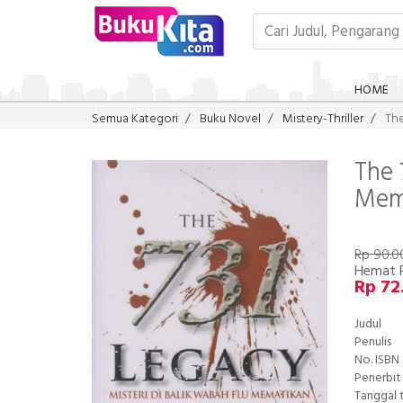
HOME
Semua Kategori
Buku Novel
Mistery-Thriller
The
The 
Mem
Rp 90.0
Hemat 
Rp 72
Judul
Penulis
No. ISBN
Penerbit
Tanggal 