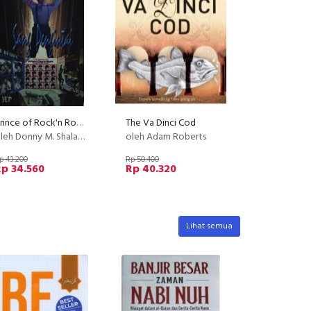
Prince of Rock'n Roll : Sang Pengintai
The Va Dinci Cod
leh Donny M. Shalahuddin
oleh Adam Roberts
p 43.200
Rp 50.400
p 34.560
Rp 40.320
Lihat semua