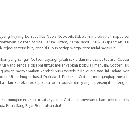
rhuyung-huyung ke Satellite News Network. Sebelum melepaskan napas ter
wartawan Cotten Stone: Jarum Hitam, nama sandi untuk eksperimen ultr
h kejadian tersebut, kondisi tubuh setiap warga kota mulai menurun.
Vatikan yang sangat Cotten sayangi, jatuh sakit dan merasa putus asa, Cotten
virus yang sengaja disebar untuk melenyapkan populasi manusia. Cotten lal
awab menyebarkan kembali virus tersebut ke dunia saat ini. Dalam pen
orea Utara hingga kastil Drakula di Rumania, Cotten mengungkap misteri
rika, dan sekelompok pelaku bom bunuh diri yang dipersenjatai denga
ma, mungkin inilah satu-satunya cara Cotten menyelamatkan John dan sel
da Putra Sang Fajar. Berhasilkah dia?