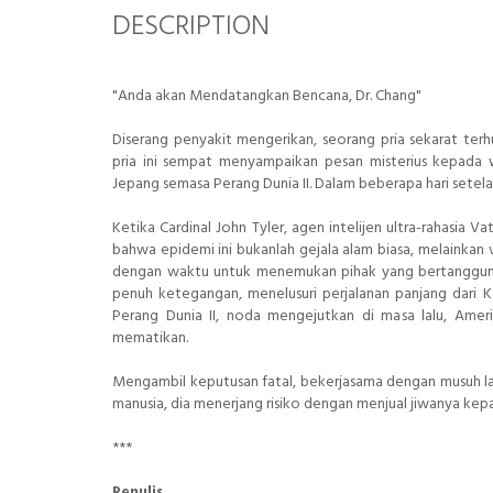
DESCRIPTION
"Anda akan Mendatangkan Bencana, Dr. Chang"
Diserang penyakit mengerikan, seorang pria sekarat te
pria ini sempat menyampaikan pesan misterius kepada 
Jepang semasa Perang Dunia II. Dalam beberapa hari setela
Ketika Cardinal John Tyler, agen intelijen ultra-rahasia 
bahwa epidemi ini bukanlah gejala alam biasa, melainkan 
dengan waktu untuk menemukan pihak yang bertanggung j
penuh ketegangan, menelusuri perjalanan panjang dari K
Perang Dunia II, noda mengejutkan di masa lalu, Ame
mematikan.
Mengambil keputusan fatal, bekerjasama dengan musuh la
manusia, dia menerjang risiko dengan menjual jiwanya kepa
***
Penulis