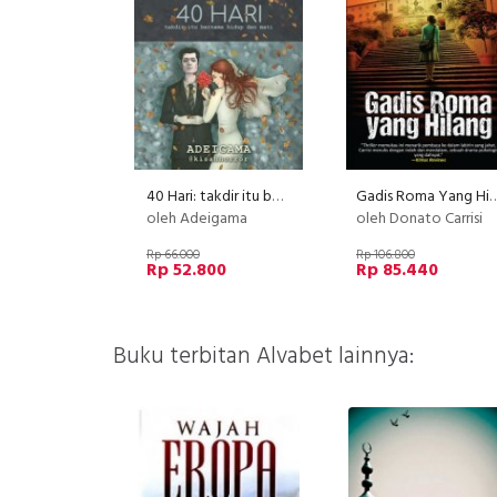
40 Hari: takdir itu bernama hidup dan mati [Edisi TTD]
Gadis Roma Yang
oleh Adeigama
oleh Donato Carrisi
Rp 66.000
Rp 106.800
Rp 52.800
Rp 85.440
Buku terbitan Alvabet lainnya: