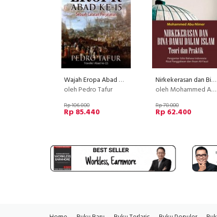
Wajah Eropa Abad Ke-15: Sebuah Catatan Perjalanan
Nirkekerasan dan Bina Damai Dalam Islam [Terori dan Praktik]
oleh Pedro Tafur
oleh Mohammed Abu-Nimer
Rp 106.800
Rp 78.000
Rp 85.440
Rp 62.400