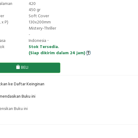
Halaman
420
450 gr
ver
Soft Cover
 x P)
130x200mm
Mistery-Thriller
-
asa
Indonesia ··
tok
Stok Tersedia.
(Siap dikirim dalam 24 jam)
BELI
kan ke Daftar Keinginan
endasikan Buku ini
nsikan Buku ini