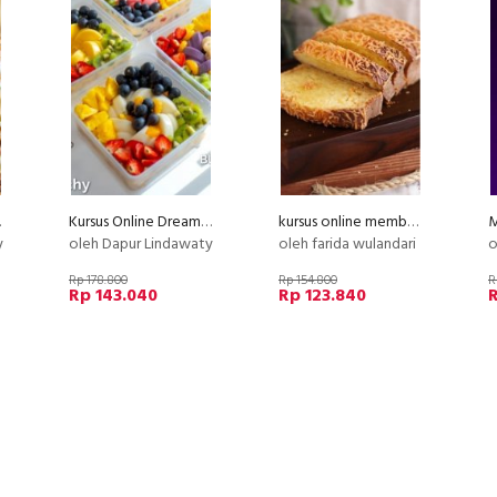
ty PU
Kursus Online Dreamy Salad Buah Dapur Lindawaty PU
kursus online membuat cake tanpa bahan pengembang
y
oleh Dapur Lindawaty
oleh farida wulandari
o
Rp 178.800
Rp 154.800
R
Rp 143.040
Rp 123.840