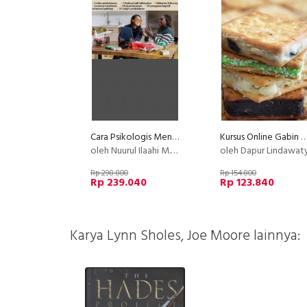
Cara Psikologis Menciptakan Hidup Damai dan Bahagia
Kursus Online Gabin Fla Dapur Lindawa
oleh Nuurul Ilaahi M.Psi, Psikolog
oleh Dapur Lindawat
Rp 298.800
Rp 154.800
Rp 239.040
Rp 123.840
Karya Lynn Sholes, Joe Moore lainnya: