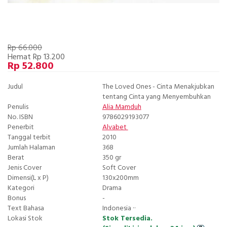
Rp 66.000
Hemat Rp 13.200
Rp 52.800
Judul
The Loved Ones - Cinta Menakjubkan
tentang Cinta yang Menyembuhkan
Penulis
Alia Mamduh
No. ISBN
9786029193077
Penerbit
Alvabet
Tanggal terbit
2010
Jumlah Halaman
368
Berat
350 gr
Jenis Cover
Soft Cover
Dimensi(L x P)
130x200mm
Kategori
Drama
Bonus
-
Text Bahasa
Indonesia ··
Lokasi Stok
Stok Tersedia.