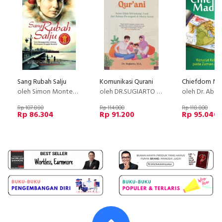
Sang Rubah Salju
Komunikasi Qurani
oleh Simon Montefiore
oleh DR.SUGIARTO , M.A.
oleh Dr. Abdul A
Rp 107.880
Rp 114.000
Rp 118.800
Rp 86.304
Rp 91.200
Rp 95.040