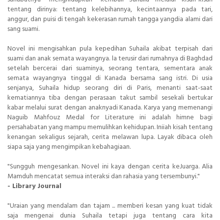
tentang dirinya: tentang kelebihannya, kecintaannya pada tari,
anggur, dan puisi di tengah kekerasan rumah tangga yangdia alami dari
sang suami.
Novel ini mengisahkan pula kepedihan Suhaila akibat terpisah dari
suami dan anak semata wayangnya. la terusir dari rumahnya di Baghdad
setelah bercerai dari suaminya, seorang tentara, sementara anak
semata wayangnya tinggal di Kanada bersama sang istri. Di usia
senjanya, Suhaila hidup seorang diri di Paris, menanti saat-saat
kematiannya tiba dengan perasaan takut sambil sesekali bertukar
kabar melalui surat dengan anaknyadi Kanada. Karya yang memenangi
Naguib Mahfouz Medal for Literature ini adalah himne bagi
persahabatan yang mampu memulihkan kehidupan. Iniiah kisah tentang
kenangan sekaligus sejarah, cerita melawan lupa. Layak dibaca oleh
siapa saja yang mengimpikan kebahagiaan.
"Sungguh mengesankan. Novel ini kaya dengan cerita keJuarga. Alia
Mamduh mencatat semua interaksi dan rahasia yang tersembunyi."
- Library Journal
"Uraian yang mendalam dan tajam ... memberi kesan yang kuat tidak
saja mengenai dunia Suhaila tetapi juga tentang cara kita