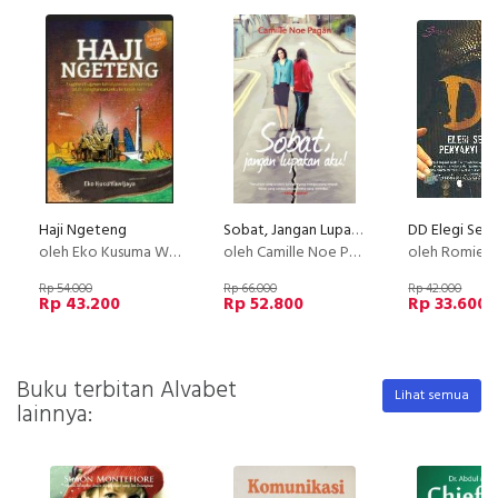
Haji Ngeteng
Sobat, Jangan Lupakan Aku!
oleh Eko Kusuma Wijaya
oleh Camille Noe Pagán
oleh Romiera
Rp 54.000
Rp 66.000
Rp 42.000
Rp 43.200
Rp 52.800
Rp 33.600
Buku terbitan Alvabet
Lihat semua
lainnya: