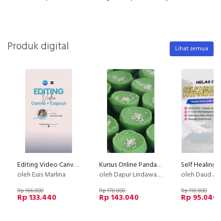
Produk digital
Lihat semua
Editing Video Canva + Capcut
Kursus Online Pandan Hejo Dapur Lindawaty PU
oleh Euis Marlina
oleh Dapur Lindawaty
oleh Daud An
Rp 166.800
Rp 178.800
Rp 118.800
Rp 133.440
Rp 143.040
Rp 95.040