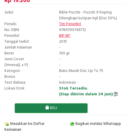
Rp 19.200
Judul
Bible Puzzle - Puzzle 9 Keping
Dilengkapi kutipan Injil (Disc 50%)
Penulis
Tim Penerbit
No. ISBN
9789790748712
Penerbit
BIP BP
Tanggal terbit
2015
Jumlah Halaman
-
Berat
100 gr
Jenis Cover
-
Dimensi(L x P)
-
Kategori
Buku Murah Disc Up To 75
Bonus
-
Text Bahasa
Indonesia ··
Lokasi Stok
Stok Tersedia.
(Siap dikirim dalam 24 jam)
BELI
Masukkan ke Daftar
Bagikan melalui Whatsapp
Keinginan