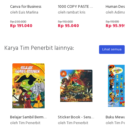
Canva for Business
1000 COPY PASTE SCALE UP
oleh Euis Marlina
oleh rambat kris
oleh Adimas (Dee) Wirajayanaga
Rp 238.800
Rp 118.800
Rp 119.999
Rp 191.040
Rp 95.040
Rp 95.999
Karya Tim Penerbit lainnya:
Lihat semua
Belajar Sambil Bermain
Sticker Book - Seru Berpetualangan Di Negeri Dinosaurus
oleh Tim Penerbit
oleh Tim Penerbit
oleh Tim Pen