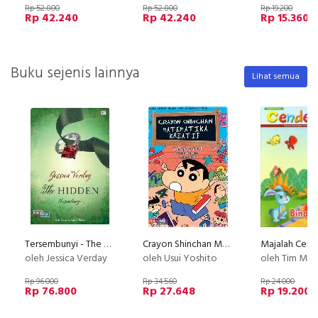
Rp 52.800
Rp 52.800
Rp 19.200
Rp 42.240
Rp 42.240
Rp 15.360
Buku sejenis lainnya
Lihat semua
Tersembunyi - The Hidden (Disc 50%)
Crayon Shinchan Matematika Kreatif (Disc 50%)
oleh Jessica Verday
oleh Usui Yoshito
oleh Tim Majalah T
Rp 96.000
Rp 34.560
Rp 24.000
Rp 76.800
Rp 27.648
Rp 19.200