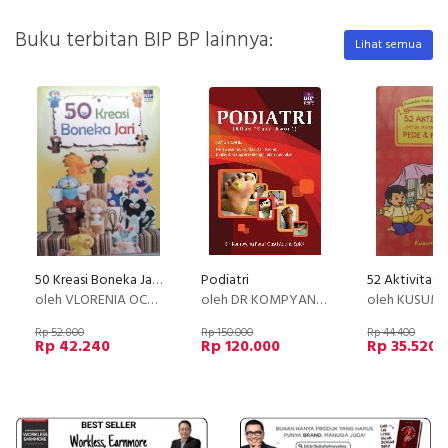
Buku terbitan BIP BP lainnya:
Lihat semua
50 Kreasi Boneka Jari (Disc 50%)
Podiatri
oleh VLORENIA OCTAVYANI
oleh DR KOMPYANG RATA I GUSTI AGUNG SPKK (K) FINS DV
oleh KUSUMA
Rp 52.800
Rp 150.000
Rp 44.400
Rp 42.240
Rp 120.000
Rp 35.520