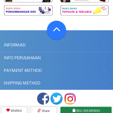
INFORMASI
INFO PERUSAHAAN
PAYMENT METHOD
SHIPPING METHOD
Wishlist
BELI SEKARANG
Share
© 2006 - 2026
BUKUKITA.COM