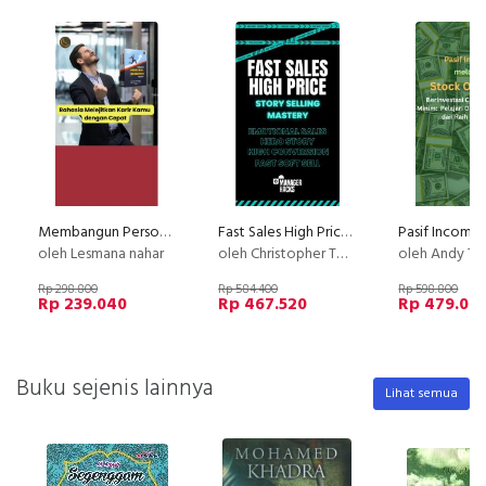
Membangun Personal Branding yang Kuat
Fast Sales High Price with Story Selling
oleh Lesmana nahar
oleh Christopher Tobing
oleh Andy T
Rp 298.800
Rp 584.400
Rp 598.800
Rp 239.040
Rp 467.520
Rp 479.04
Buku sejenis lainnya
Lihat semua