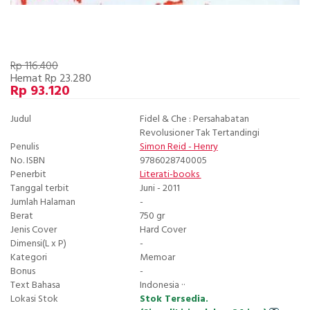
Rp 116.400
Hemat Rp 23.280
Rp 93.120
Judul
Fidel & Che : Persahabatan
Revolusioner Tak Tertandingi
Penulis
Simon Reid - Henry
No. ISBN
9786028740005
Penerbit
Literati-books
Tanggal terbit
Juni - 2011
Jumlah Halaman
-
Berat
750 gr
Jenis Cover
Hard Cover
Dimensi(L x P)
-
Kategori
Memoar
Bonus
-
Text Bahasa
Indonesia ··
Lokasi Stok
Stok Tersedia.