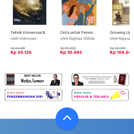
Teknik Konservasi Badak Indonesia
Cinta untuk Perempuan yang Tidak Sempurna (Reguler)
oleh Unknown
oleh Najelaa Shihab
oleh Najwa bin Laden, Omar bin Laden, 
Rp 86.400
Rp 118.800
Rp 130.800
Rp 69.120
Rp 95.040
Rp 104.64