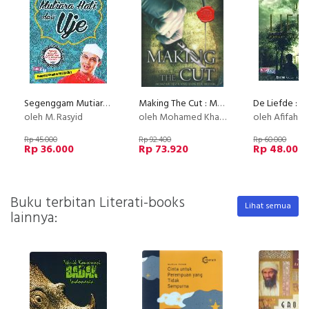
Segenggam Mutiara Hati dari Uje (Disertai gambar full collor)
Making The Cut : Memoar seorang Dokter Bedah
oleh M. Rasyid
oleh Mohamed Khadra
oleh Afifah A
Rp 45.000
Rp 92.400
Rp 60.000
Rp 36.000
Rp 73.920
Rp 48.000
Buku terbitan Literati-books
Lihat semua
lainnya: