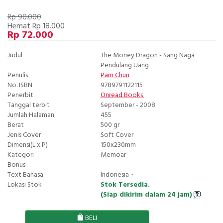
Rp 90.000
Hemat Rp 18.000
Rp 72.000
Judul
The Money Dragon - Sang Naga
Pendulang Uang
Penulis
Pam Chun
No. ISBN
9789791122115
Penerbit
Onread Books
Tanggal terbit
September - 2008
Jumlah Halaman
455
Berat
500 gr
Jenis Cover
Soft Cover
Dimensi(L x P)
150x230mm
Kategori
Memoar
Bonus
-
Text Bahasa
Indonesia ··
Lokasi Stok
Stok Tersedia.
(Siap dikirim dalam 24 jam)
BELI