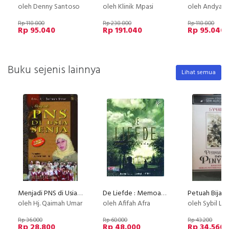
oleh Denny Santoso
oleh Klinik Mpasi
oleh Andya B
Rp 118.800
Rp 238.800
Rp 118.800
Rp 95.040
Rp 191.040
Rp 95.040
Buku sejenis lainnya
Lihat semua
Menjadi PNS di Usia Senja
De Liefde : Memoar Sekar Prembajoen
oleh Hj. Qaimah Umar
oleh Afifah Afra
oleh Sybil Le
Rp 36.000
Rp 60.000
Rp 43.200
Rp 28.800
Rp 48.000
Rp 34.560