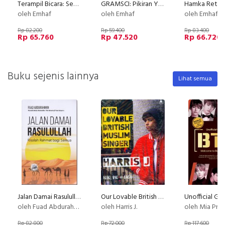
Terampil Bicara: Seni Menaklukkan Setiap Dimensi Wicara
GRAMSCI: Pikiran Yang Terbebas Dalam Jeruji
oleh Emhaf
oleh Emhaf
oleh Emhaf
Rp 82.200
Rp 59.400
Rp 83.400
Rp 65.760
Rp 47.520
Rp 66.720
Buku sejenis lainnya
Lihat semua
Jalan Damai Rasulullah
Our Lovable British Muslim Singer
oleh Fuad Abdurahman
oleh Harris J.
oleh Mia Prastika & Nay
Rp 82.800
Rp 72.000
Rp 117.600