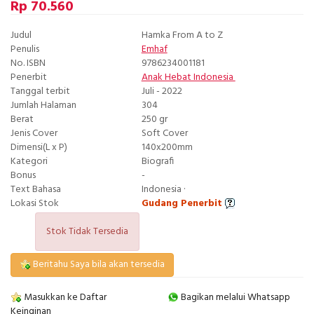
Rp 70.560
Judul
Hamka From A to Z
Penulis
Emhaf
No. ISBN
9786234001181
Penerbit
Anak Hebat Indonesia
Tanggal terbit
Juli - 2022
Jumlah Halaman
304
Berat
250 gr
Jenis Cover
Soft Cover
Dimensi(L x P)
140x200mm
Kategori
Biografi
Bonus
-
Text Bahasa
Indonesia ·
Lokasi Stok
Gudang Penerbit
Stok Tidak Tersedia
Beritahu Saya bila akan tersedia
Masukkan ke Daftar
Bagikan melalui Whatsapp
Keinginan