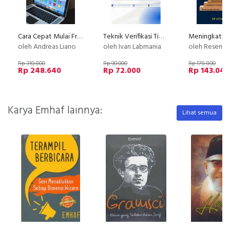
Cara Cepat Mulai Freelance Dalam 1 Bulan
Teknik Verifikasi Timbangan Analitik
oleh Andreas Liano
oleh Ivan Labmania
oleh Resensi In
Rp 310.800
Rp 90.000
Rp 178.800
Rp 248.640
Rp 72.000
Rp 143.040
Karya Emhaf lainnya:
Lihat semua