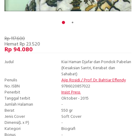
Rp 117.600
Hemat Rp 23.520
Rp 94.080
Judul
Kiai Haman Djafar dan Pondok Pabelan
(Kesaksian Santri, Kerabat dan
Sahabat)
Penulis
Ajip Rosidi / Prof. Dr. Bahtiar Effendy
No. ISBN
9786020857022
Penerbit
Insist Press
Tanggal terbit
Oktober - 2015
Jumlah Halaman
-
Berat
550 gr
Jenis Cover
Soft Cover
Dimensi(L x P)
-
Kategori
Biografi
Bonus
-