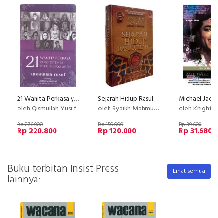
21 Wanita Perkasa yang ditempa oleh Budaya Aceh
Sejarah Hidup Rasulullah (Edisi Lengkap)
oleh Qismullah Yusuf
oleh Syaikh Mahmud bin Muhammad AL-Mallah
oleh Knight S
Rp 276.000
Rp 150.000
Rp 39.600
Rp 220.800
Rp 120.000
Rp 31.680
Buku terbitan Insist Press
Lihat semua
lainnya: