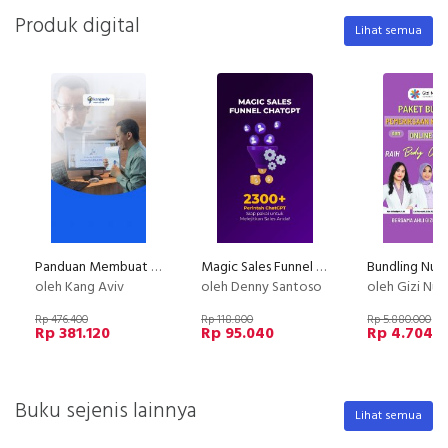
Produk digital
Lihat semua
Panduan Membuat Kursus Online Terlengkap di Indonesia
Magic Sales Funnel ChatGPT
oleh Kang Aviv
oleh Denny Santoso
oleh Gizi Nus
Rp 476.400
Rp 118.800
Rp 5.880.000
Rp 381.120
Rp 95.040
Rp 4.704.
Buku sejenis lainnya
Lihat semua