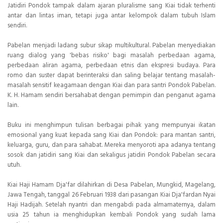
Jatidiri Pondok tampak dalam ajaran pluralisme sang Kiai tidak terhenti
antar dan lintas iman, tetapi juga antar kelompok dalam tubuh Islam
sendiri.
Pabelan menjadi ladang subur sikap multikultural. Pabelan menyediakan
ruang dialog yang 'bebas risiko' bagi masalah perbedaan agama,
perbedaan aliran agama, perbedaan etnis dan ekspresi budaya. Para
romo dan suster dapat berinteraksi dan saling belajar tentang masalah-
masalah sensitif keagamaan dengan Kiai dan para santri Pondok Pabelan.
K. H. Hamam sendiri bersahabat dengan pemimpin dan penganut agama
lain.
Buku ini menghimpun tulisan berbagai pihak yang mempunyai ikatan
emosional yang kuat kepada sang Kiai dan Pondok: para mantan santri,
keluarga, guru, dan para sahabat. Mereka menyoroti apa adanya tentang
sosok dan jatidiri sang Kiai dan sekaligus jatidiri Pondok Pabelan secara
utuh.
Kiai Haji Hamam Dja'far dilahirkan di Desa Pabelan, Mungkid, Magelang,
Jawa Tengah, tanggal 26 Februari 1938 dari pasangan Kiai Dja'fardan Nyai
Haji Hadijah. Setelah nyantri dan mengabdi pada almamaternya, dalam
usia 25 tahun ia menghidupkan kembali Pondok yang sudah lama