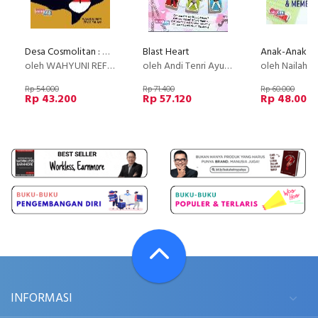
Desa Cosmolitan : Globalisasi&Masa Depan Kekayaan Alam
Blast Heart
oleh WAHYUNI REFI ZIYAD FALAHI
oleh Andi Tenri Ayu Mayasari
oleh Nailah S
Rp 54.000
Rp 71.400
Rp 60.000
Rp 43.200
Rp 57.120
Rp 48.000
INFORMASI