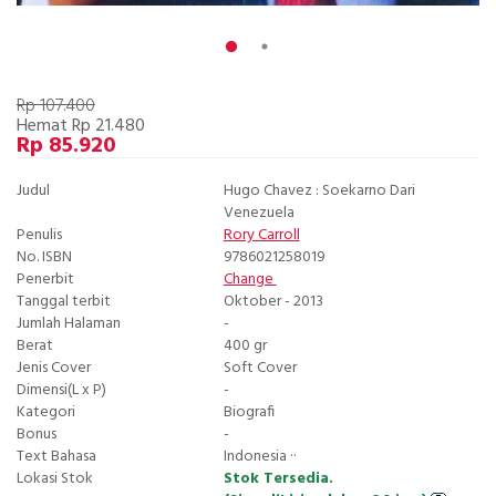
Rp 107.400
Hemat Rp 21.480
Rp 85.920
Judul
Hugo Chavez : Soekarno Dari
Venezuela
Penulis
Rory Carroll
No. ISBN
9786021258019
Penerbit
Change
Tanggal terbit
Oktober - 2013
Jumlah Halaman
-
Berat
400 gr
Jenis Cover
Soft Cover
Dimensi(L x P)
-
Kategori
Biografi
Bonus
-
Text Bahasa
Indonesia ··
Lokasi Stok
Stok Tersedia.