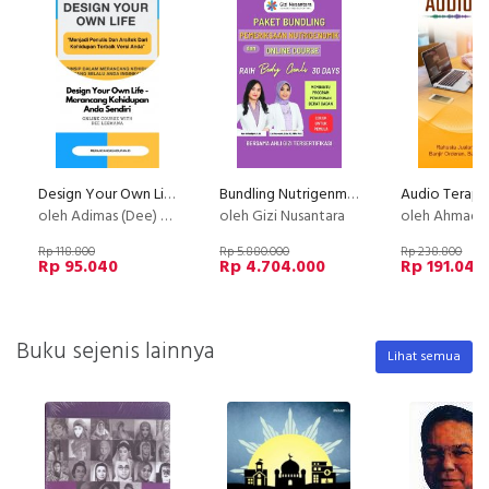
Design Your Own Life - Merancang Kehidupan Anda Sendiri
Bundling Nutrigenme + Meraih Body Goals dalam 30 hari bersama Ahli Gizi
oleh Adimas (Dee) Wirajayanagara (Lesmana)
oleh Gizi Nusantara
oleh Ahmad Saifu
Rp 118.800
Rp 5.880.000
Rp 238.800
Rp 95.040
Rp 4.704.000
Rp 191.040
Buku sejenis lainnya
Lihat semua