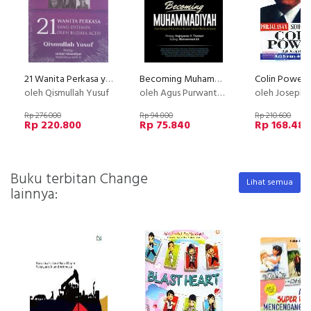
21 Wanita Perkasa yang ditempa oleh Budaya Aceh
Becoming Muhammadiyah
oleh Qismullah Yusuf
oleh Agus Purwanto, dkk.
oleh Joseph E. 
Rp 276.000
Rp 94.800
Rp 210.600
Rp 220.800
Rp 75.840
Rp 168.480
Buku terbitan Change
Lihat semua
lainnya: