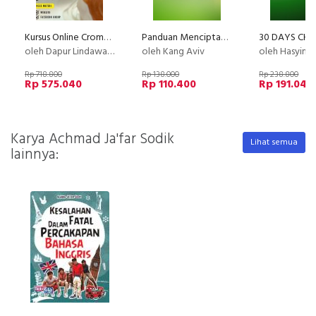
Kursus Online Cromboloni PU
Panduan Menciptakan Video Kursus Online Professional
oleh Dapur Lindawaty
oleh Kang Aviv
oleh Hasyim 
Rp 718.800
Rp 138.000
Rp 238.800
Rp 575.040
Rp 110.400
Rp 191.040
Karya Achmad Ja'far Sodik
Lihat semua
lainnya: