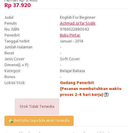
Hemat Rp 9.480
Rp 37.920
Judul
English For Beginner
Penulis
Achmad Ja'far Sodik
No. ISBN
9786022880042
Penerbit
Buku Pintar
Tanggal terbit
Januari - 2014
Jumlah Halaman
-
Berat
-
Jenis Cover
Soft Cover
Dimensi(L x P)
-
Kategori
Belajar Bahasa
Bonus
-
Lokasi Stok
Gudang Penerbit
(Pesanan membutuhkan waktu
proses 2-4 hari kerja)
Stok Tidak Tersedia
Beritahu Saya bila akan tersedia