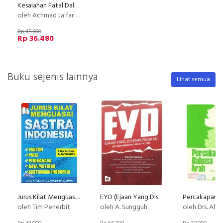
Kesalahan Fatal Dalam Percakapan Bahasa Inggris
oleh Achmad Ja'far Sodik
Rp 45.600
Rp 36.480
Buku sejenis lainnya
Lihat semua
Jurus Kilat Menguasai Sastra Indonesia
EYD (Ejaan Yang Disempurnakan) KEP. MENDIKBUD NO. 0543A TH.1987 (Disc 50%)
oleh Tim Penerbit
oleh A. Sungguh
oleh Drs. Ahmad Sy