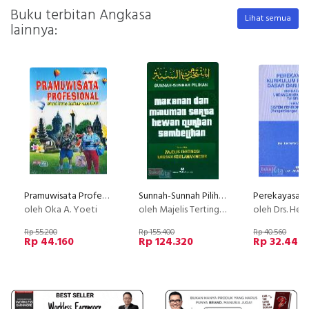
Buku terbitan Angkasa
Lihat semua
lainnya:
Pramuwisata Profesional (Fungsi, Tugas dan Tanggung Jawab)
Sunnah-Sunnah Pilihan Makanan dan Minuman Serta Hewan Qurban Sembelihan
oleh Oka A. Yoeti
oleh Majelis Tertinggi Urusan Keislaman Mesir
oleh Drs. Hermana SOma
Rp 55.200
Rp 155.400
Rp 40.560
Rp 44.160
Rp 124.320
Rp 32.448