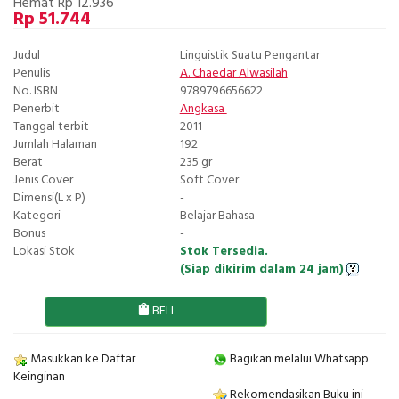
Hemat Rp 12.936
Rp 51.744
Judul
Linguistik Suatu Pengantar
Penulis
A. Chaedar Alwasilah
No. ISBN
9789796656622
Penerbit
Angkasa
Tanggal terbit
2011
Jumlah Halaman
192
Berat
235 gr
Jenis Cover
Soft Cover
Dimensi(L x P)
-
Kategori
Belajar Bahasa
Bonus
-
Lokasi Stok
Stok Tersedia.
(Siap dikirim dalam 24 jam)
BELI
Masukkan ke Daftar
Bagikan melalui Whatsapp
Keinginan
Rekomendasikan Buku ini