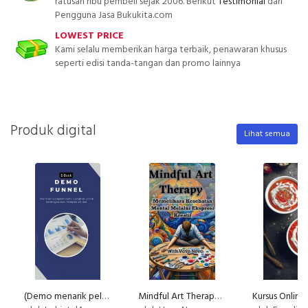
ratusan ribu pembeli sejak 2006. Berikut
Testimonial
dari
Pengguna Jasa Bukukita.com
LOWEST PRICE
Kami selalu memberikan harga terbaik, penawaran khusus
seperti edisi tanda-tangan dan promo lainnya
Produk digital
Lihat semua
(Demo menarik pelanggan menuju link Affiliasi)
Mindful Art Therapy,Memelihara Kesehatan Mental Melalui Ekspresi Kreatif