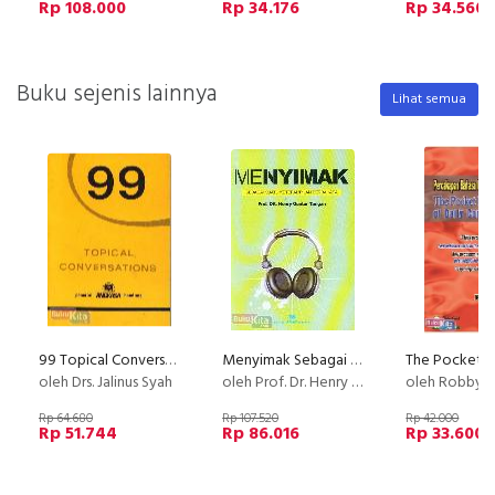
Rp 108.000
Rp 34.176
Rp 34.560
Buku sejenis lainnya
Lihat semua
99 Topical Conversation
Menyimak Sebagai Suatu Keterampilan Berbahasa
oleh Drs. Jalinus Syah
oleh Prof. Dr. Henry Guntur Tarigan
oleh Robby 
Rp 64.680
Rp 107.520
Rp 42.000
Rp 51.744
Rp 86.016
Rp 33.600