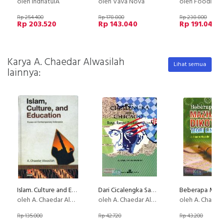
oleh IndriatulA
oleh Vava Nova
oleh Foodior 
Rp 254.400
Rp 178.800
Rp 238.800
Rp 203.520
Rp 143.040
Rp 191.040
Karya A. Chaedar Alwasilah
Lihat semua
lainnya:
Islam. Culture and Education [HC]
Dari Cicalengka Sampai Chicago - Bunga Rampai Pendidikan Bangsa
oleh A. Chaedar Alwasilah
oleh A. Chaedar Alwasilah
oleh A. Chaedar Al
Rp 135.000
Rp 42.720
Rp 43.200