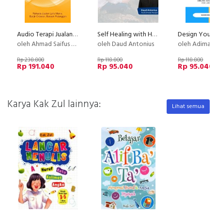
Audio Terapi Jualan Laris
Self Healing with Hypnotherapy
oleh Ahmad Saifus Salam
oleh Daud Antonius
oleh Adimas (Dee) Wirajayanaga
Rp 238.800
Rp 118.800
Rp 118.800
Rp 191.040
Rp 95.040
Rp 95.040
Karya Kak Zul lainnya:
Lihat semua