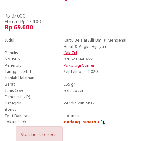
Rp 87.000
Hemat Rp 17.400
Rp 69.600
Judul
Kartu Belajar Alif Ba'Ta' Mengenal
Huruf & Angka Hijaiyah
Penulis
Kak Zul
No. ISBN
9786232440777
Penerbit
Psikologi Corner
Tanggal terbit
September - 2020
Jumlah Halaman
-
Berat
255 gr
Jenis Cover
soft cover
Dimensi(L x P)
-
Kategori
Pendidikan Anak
Bonus
-
Text Bahasa
Indonesia ·
Lokasi Stok
Gudang Penerbit
Stok Tidak Tersedia