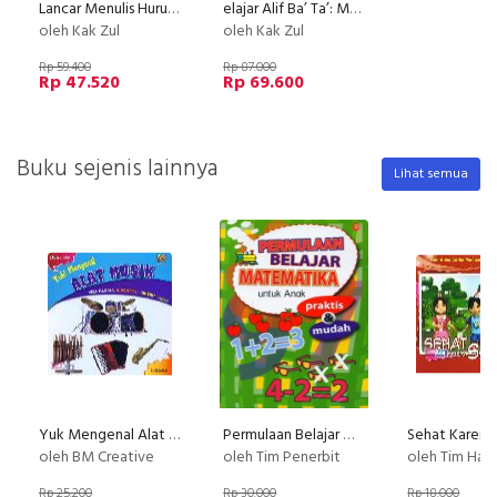
Lancar Menulis Huruf, Kata, Kalimat, Angka ( anak hebat )
elajar Alif Ba’ Ta’: Mengenal Huruf & Angka Hijaiyah
oleh Kak Zul
oleh Kak Zul
Rp 59.400
Rp 87.000
Rp 47.520
Rp 69.600
Buku sejenis lainnya
Lihat semua
Yuk Mengenal Alat Musik (Tiga Bahasa Indonesia-Inggris-Arab)
Permulaan Belajar Matematika untuk Anak Praktis & Mudah
Sehat Karena
oleh BM Creative
oleh Tim Penerbit
oleh Tim Happy H
Rp 25.200
Rp 30.000
Rp 18.000