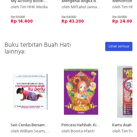
My Activity Book-KG.1 Kindergarten, 1nd Semester Ages 5-7
Mengenal Angka dan Berhitung Bersama TORI
oleh Tim HHK Media
oleh Miftahul Jannah, MPsi. Psi.
oleh Tim HH
Rp 18.000
Rp 54.000
Rp 30.000
Rp 14.400
Rp 43.200
Rp 24.000
Buku terbitan Buah Hati
Lihat semua
lainnya:
Seri Cerdas Bersama Dr. Sears : Menggendong Anak itu perlu
Princess Hafshah: Kisah Princess Yang Gemar Membaca&Pencuri Cincin Pusaka
oleh William Searrs, M.D & Martha Sears
oleh Bonita Irfanti
oleh Tim Pen