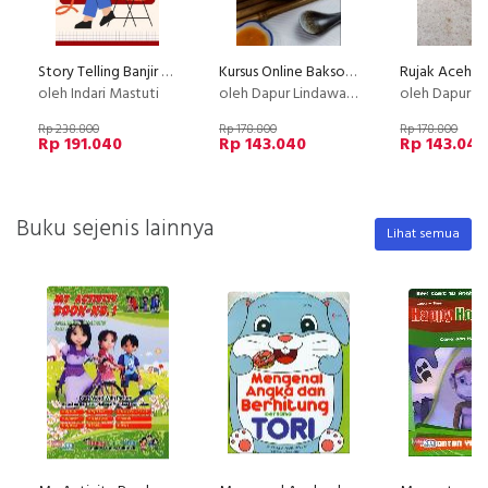
Story Telling Banjir Closing
Kursus Online Bakso Malang Dapur Lindawaty PU
Rujak Aceh K
oleh Indari Mastuti
oleh Dapur Lindawaty
oleh Dapur Li
Rp 238.800
Rp 178.800
Rp 178.800
Rp 191.040
Rp 143.040
Rp 143.040
Buku sejenis lainnya
Lihat semua