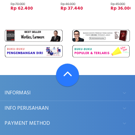
Rp 78.000
Rp 46.800
Rp 45.000
Rp 62.400
Rp 37.440
Rp 36.000
INFORMASI
INFO PERUSAHAAN
PAYMENT METHOD