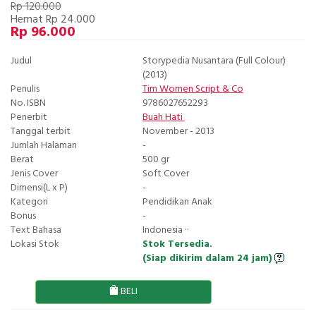
Rp 120.000
Hemat Rp 24.000
Rp 96.000
Judul
Storypedia Nusantara (Full Colour)
(2013)
Penulis
Tim Women Script
&
Co
No. ISBN
9786027652293
Penerbit
Buah Hati
Tanggal terbit
November - 2013
Jumlah Halaman
-
Berat
500 gr
Jenis Cover
Soft Cover
Dimensi(L x P)
-
Kategori
Pendidikan Anak
Bonus
-
Text Bahasa
Indonesia ··
Lokasi Stok
Stok Tersedia.
(Siap dikirim dalam 24 jam)
BELI