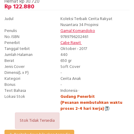
Hemat Rp 30.720
Rp 122.880
Judul
Koleksi Terbaik Cerita Rakyat
Nusantara 34 Propinsi
Penulis
Gamal Komandoko
No. ISBN
9789796202461
Penerbit
Cabe Rawit
Tanggal terbit
Oktober - 2017
Jumlah Halaman
440
Berat
650 gr
Jenis Cover
Soft Cover
Dimensi(L x P)
-
Kategori
Cerita Anak
Bonus
-
Text Bahasa
Indonesia ·
Lokasi Stok
Gudang Penerbit
(Pesanan membutuhkan waktu
proses 2-4 hari kerja)
Stok Tidak Tersedia