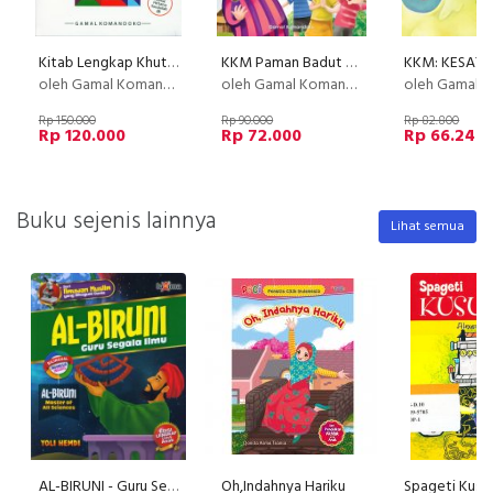
Kitab Lengkap Khutbah Jumat, Kultum, & Ceramah
KKM Paman Badut Berhidung Sawo dan 25 Cerita Buah Lainnya
oleh Gamal Komandoko
oleh Gamal Komandoko
oleh Gamal Kom
Rp 150.000
Rp 90.000
Rp 82.800
Rp 120.000
Rp 72.000
Rp 66.240
Buku sejenis lainnya
Lihat semua
AL-BIRUNI - Guru Segala Ilmu (Bilingual Indonesia-Inggris)
Oh,Indahnya Hariku
Spageti Kusu