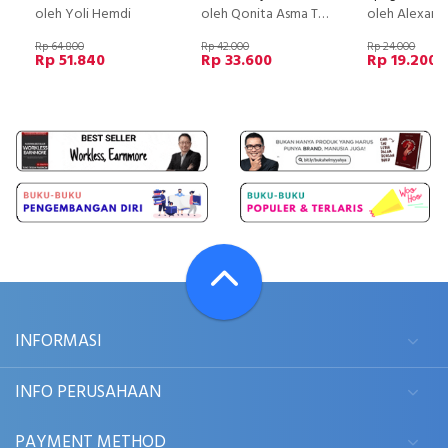
oleh Yoli Hemdi
oleh Qonita Asma Tsania
oleh Alexander McCa
Rp 64.800
Rp 42.000
Rp 24.000
Rp 51.840
Rp 33.600
Rp 19.200
INFORMASI
INFO PERUSAHAAN
PAYMENT METHOD