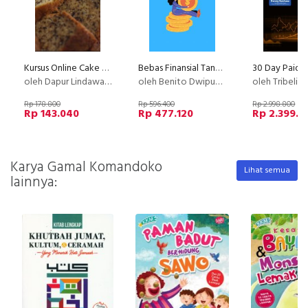
Kursus Online Cake Pisang Gebus Dapur Lindawaty
Bebas Finansial Tanpa Kerja Setiap Hari
oleh Dapur Lindawaty
oleh Benito Dwiputra
oleh Tribelio X B
Rp 178.800
Rp 596.400
Rp 2.998.800
Rp 143.040
Rp 477.120
Rp 2.399.0
Karya Gamal Komandoko
Lihat semua
lainnya: