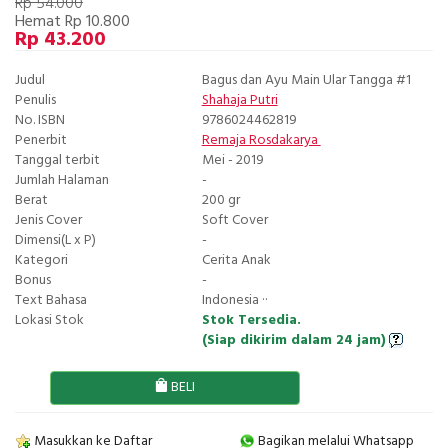
Rp 54.000
Hemat Rp 10.800
Rp 43.200
Judul
Bagus dan Ayu Main Ular Tangga #1
Penulis
Shahaja Putri
No. ISBN
9786024462819
Penerbit
Remaja Rosdakarya
Tanggal terbit
Mei - 2019
Jumlah Halaman
-
Berat
200 gr
Jenis Cover
Soft Cover
Dimensi(L x P)
-
Kategori
Cerita Anak
Bonus
-
Text Bahasa
Indonesia ··
Lokasi Stok
Stok Tersedia.
(Siap dikirim dalam 24 jam)
BELI
Masukkan ke Daftar
Bagikan melalui Whatsapp