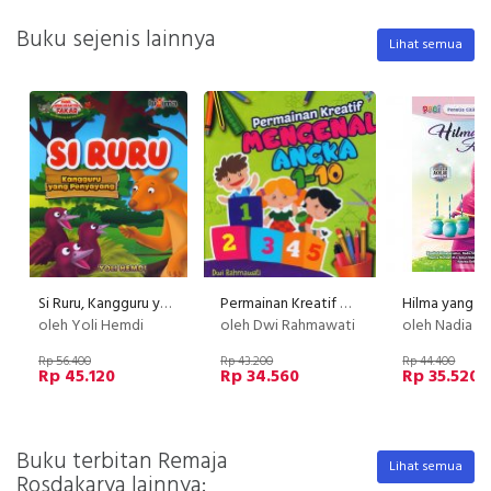
Buku sejenis lainnya
Lihat semua
Si Ruru, Kangguru yang Penyayang
Permainan Kreatif Mengenal Angka 1-10
Hilma yang a
oleh Yoli Hemdi
oleh Dwi Rahmawati
oleh Nadia Shafiana Rahma, Maziya Mufidah Mumtaza Ilmi, Ainun Mubin Misb
Rp 56.400
Rp 43.200
Rp 44.400
Rp 45.120
Rp 34.560
Rp 35.520
Buku terbitan Remaja
Lihat semua
Rosdakarya lainnya: