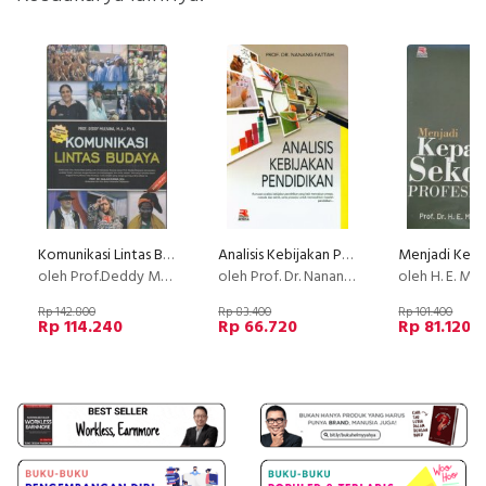
Komunikasi Lintas Budaya (Edisi Revisi)
Analisis Kebijakan Pendidikan
oleh Prof.Deddy Mulyana,M,A Ph.D
oleh Prof. Dr. Nanang Faah
oleh H. E. Mu
Rp 142.800
Rp 83.400
Rp 101.400
Rp 114.240
Rp 66.720
Rp 81.120