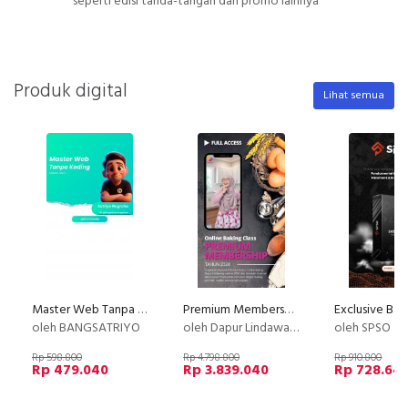
seperti edisi tanda-tangan dan promo lainnya
Produk digital
Lihat semua
Master Web Tanpa Koding
Premium Membership Dapur Lindawaty PU
oleh BANGSATRIYO
oleh Dapur Lindawaty
oleh SPSO
Rp 598.800
Rp 4.798.800
Rp 910.800
Rp 479.040
Rp 3.839.040
Rp 728.64