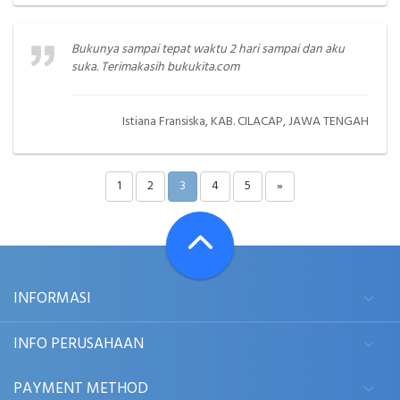
Bukunya sampai tepat waktu 2 hari sampai dan aku
suka. Terimakasih bukukita.com
Istiana Fransiska, KAB. CILACAP, JAWA TENGAH
1
2
3
4
5
»
INFORMASI
INFO PERUSAHAAN
PAYMENT METHOD