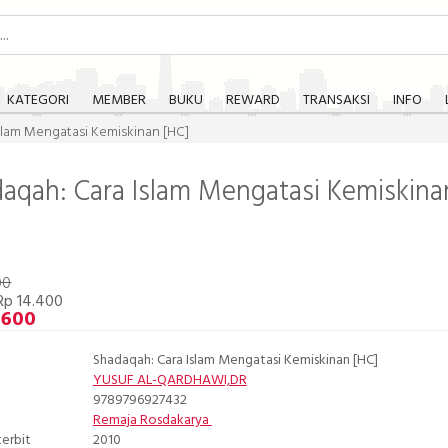
KATEGORI
MEMBER
BUKU
REWARD
TRANSAKSI
INFO
slam Mengatasi Kemiskinan [HC]
aqah: Cara Islam Mengatasi Kemiskina
00
Rp 14.400
.600
Shadaqah: Cara Islam Mengatasi Kemiskinan [HC]
YUSUF AL-QARDHAWI,DR
9789796927432
Remaja Rosdakarya
terbit
2010