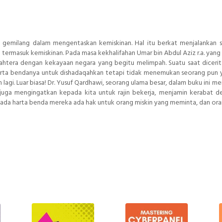
ra gemilang dalam mengentaskan kemiskinan. Hal itu berkat menjalankan 
 termasuk kemiskinan. Pada masa kekhalifahan Umar bin Abdul Aziz r.a. yang
jahtera dengan kekayaan negara yang begitu melimpah. Suatu saat diceri
arta bendanya untuk dishadaqahkan tetapi tidak menemukan seorang pun
agi. Luar biasa! Dr. Yusuf Qardhawi, seorang ulama besar, dalam buku ini m
u juga mengingatkan kepada kita untuk rajin bekerja, menjamin kerabat d
 pada harta benda mereka ada hak untuk orang miskin yang meminta, dan ora