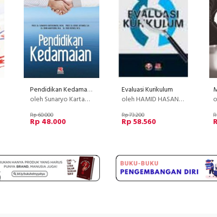
Pendidikan Kedamaian
Evaluasi Kurikulum
oleh Sunaryo Kartadinata, Prof., Dr., M.Pd., dkk.
oleh HAMID HASAN,S. PROF,DR,M.PD.
ol
Rp 60.000
Rp 73.200
R
Rp 48.000
Rp 58.560