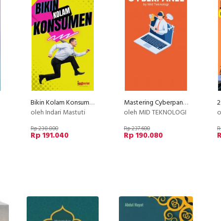
Bikin Kolam Konsumen
Mastering Cyberpanel
oleh Indari Mastuti
oleh MID TEKNOLOGI
ol
Rp 238.800
Rp 237.600
R
Rp 191.040
Rp 190.080