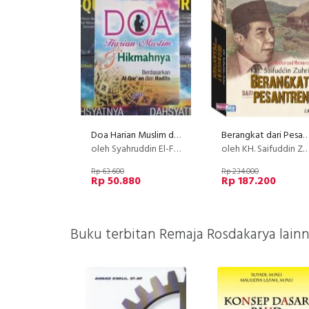
Doa Harian Muslim dan Hikmahnya Berdasarkan Al-Quran dan Hadits
Berangkat dari Pesantren (Pal
oleh Syahruddin El-Fikri
oleh KH. Saifuddin Zuhri
Rp 63.600
Rp 234.000
Rp 50.880
Rp 187.200
Buku terbitan Remaja Rosdakarya lainn