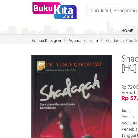
HOME
Semua Kategori
Agama
Islam
Shadaqah: Cara I
Shad
[HC]
Rp 72.0
Hemat 
Rp 57
Judul
Penulis
No. ISBN
Penerbit
Tanggal 