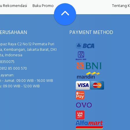
u Rekomendasi
Buku Promo
Tentang 
PERUSAHAAN
PAYMENT METHOD
opaz Raya C2 No.12 Permata Puri
, Kembangan, Jakarta Barat, DKI
ta, Indonesia
58350075
0812 85 000 570
Layanan:
 - Jumat: 09.00 WIB - 16.00 WIB
: 09.00 WIB - 12.00 WIB