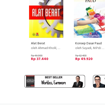
Alat Berat
Konsep Dasar Paud
oleh Ahmad Kholil, ST. MT.
oleh Suyadi, M.Pd.I dan Maulidya Ulfah, M.Pd.I
Rp 46.800
Rp 62.400
Rp 37.440
Rp 49.920