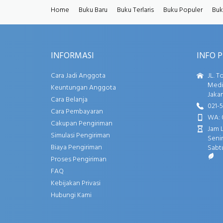
Home
Buku Baru
Buku Terlaris
Buku Populer
Buk
INFORMASI
INFO 
Cara Jadi Anggota
JL. T
Media
Keuntungan Anggota
Jakar
Cara Belanja
021-
Cara Pembayaran
WA: 
Cakupan Pengiriman
Jam 
Simulasi Pengiriman
Senin
Biaya Pengiriman
Sabtu
Proses Pengiriman
FAQ
Kebijakan Privasi
Hubungi Kami