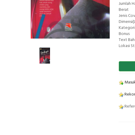
Jumlah 
Berat
Jenis Co
Dimensi(L
Kategori
Bonus
Text Bah
Lokasi S
Masuk
Rekom
Refere