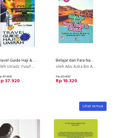
Travel Guide Haji & Umrah Bk
Belajar dari Para Nabi & Rasul 2
leh Ustadz Yusuf Mansur
oleh Abu Azka Ibn Abbas
p 47.400
Rp 20.400
p 37.920
Rp 16.320
Lihat semua