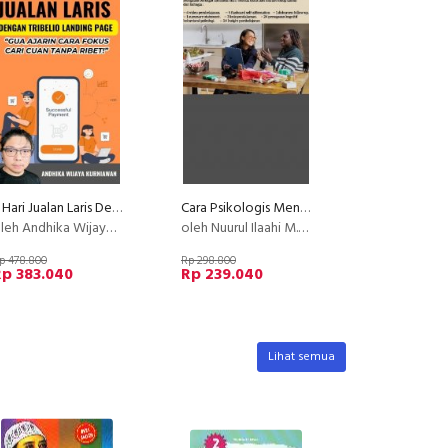
2 Hari Jualan Laris Dengan Tribelio Page
Cara Psikologis Menciptakan Hidup Damai dan Bahagia
eh Andhika Wijaya Kurniawan
oleh Nuurul Ilaahi M.Psi, Psikolog
p 478.800
Rp 298.800
Rp 383.040
Rp 239.040
Lihat semua