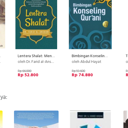
apa)
Lentera Shalat: Menemukan Rahasia Keindahan Shalat untuk Meningkatkan
Bimbingan Konseling Qurani Jilid 2
oleh Dr. Farid al-Anshari
oleh Abdul Hayat
o
Rp 66.000
Rp 93.600
R
Rp 52.800
Rp 74.880
R
ya: