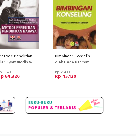
Metode Penelitian Pendidikan Bahasa
Bimbingan Konseling Kesehatan Mental di Sekolah
eh Syamsuddin & Vismala S. Damaianti
oleh Dede Rahmat Hidayat, Dr., dan Herdi, M.Pd.
p 80.400
Rp 56.400
Rp 64.320
Rp 45.120