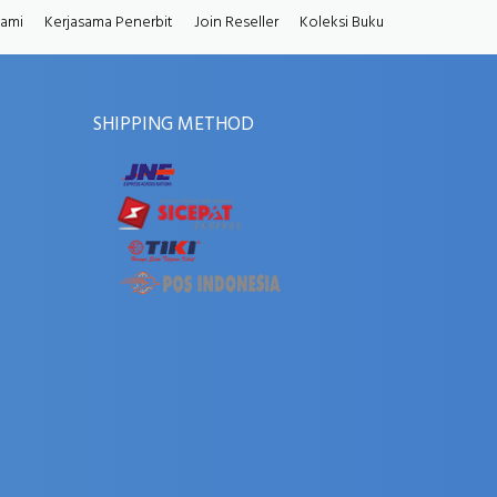
Kami
Kerjasama Penerbit
Join Reseller
Koleksi Buku
SHIPPING METHOD