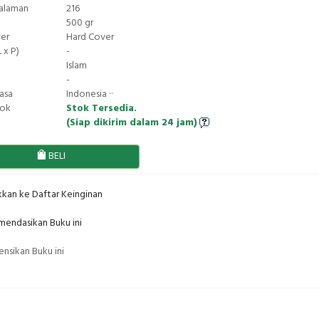
Halaman
216
500 gr
ver
Hard Cover
 x P)
-
Islam
-
asa
Indonesia ··
tok
Stok Tersedia.
(Siap dikirim dalam 24 jam)
BELI
kan ke Daftar Keinginan
endasikan Buku ini
nsikan Buku ini