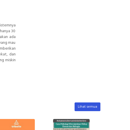
sistemnya
 hanya 30
takan ada
 yang mau
emberikan
ekat, dan
ng miskin
Lihat semua