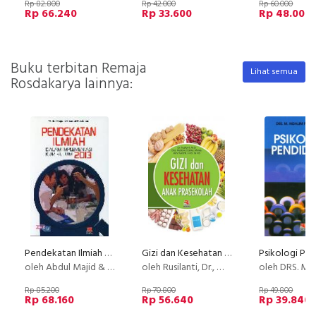
Rp 82.800
Rp 42.000
Rp 60.000
Rp 66.240
Rp 33.600
Rp 48.000
Buku terbitan Remaja
Lihat semua
Rosdakarya lainnya:
Pendekatan Ilmiah Dalam Implementasi Kurikulum 2013
Gizi dan Kesehatan Anak Prasekolah
oleh Abdul Majid & Chaerul Rochman
oleh Rusilanti, Dr., M.Si., dkk.
oleh DRS. M. Ngalim Pu
Rp 85.200
Rp 70.800
Rp 49.800
Rp 68.160
Rp 56.640
Rp 39.840