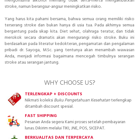
mengonsumsi alkohol memang tidak serta-merta mengakibatkan
stroke, namun berangsur-angsur meningkatkan risiko.
Yang harus kita pahami bersama, bahwa semua orang memiliki risiko
terserang stroke dan bukan hanya di usia tua. Pada akhirnya semua
bergantung pada sikap kita. Diet sehat, olahraga teratur, dan tidak
merokok secara dramatis akan mengurangi risiko stroke. Buku ini
berdasarkan pada literatur kedokteran, pengamatan dan pengalaman
pribadi dr. Sayoga, M.Sc. yang tentunya akan menambah wawasan
Anda, menjadi informasi bagaimana mencegah timbulnya serangan
stroke atau serangan jantung.
WHY CHOOSE US?
TERLENGKAP + DISCOUNTS
Nikmati koleksi
Buku Pengetahuan Kesehatan
terlengkap
ditambah discount spesial.
FAST SHIPPING
Pesanan Anda segera Kami proses setelah pembayaran
lunas. Dikirim melalui TIKI, JNE, POS, SICEPAT.
BERKUALITAS DAN TERPERCAYA