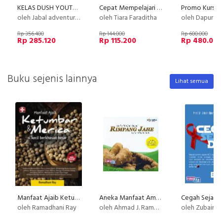
KELAS DUSH YOUTUBE : Cara Dapat Uang Setiap Hari dan 10 Juta pertama dari Youtube
Cepat Mempelajari Asuransi Sebelum Membeli
oleh Jabal adventure x Jabal Digital
oleh Tiara Faraditha
oleh Dapur Li
Rp 356.400
Rp 144.000
Rp 600.000
Rp 285.120
Rp 115.200
Rp 480.00
Buku sejenis lainnya
Lihat semua
Manfaat Ajaib Ketumbar Dan Merica Si Kecil Berkhasiat Besar
Aneka Manfaat Ampuh Rimpang Jahe Untuk Pengobatan
Cegah Sejak D
oleh Ramadhani Ray
oleh Ahmad J. Ramadhan
oleh Zubairi D