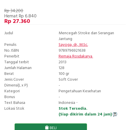
Rp 34.200
Hemat Rp 6.840
Rp 27.360
Judul
Mencegah Stroke dan Serangan
Jantung
Penulis
Sayoga, dr., M.Sc.
No. ISBN
9789796921638
Penerbit
Remaja Rosdakarya
Tanggal terbit
2013
Jumlah Halaman
128
Berat
100 gr
Jenis Cover
Soft Cover
Dimensi(L x P)
-
Kategori
Pengetahuan Kesehatan
Bonus
-
Text Bahasa
Indonesia ··
Lokasi Stok
Stok Tersedia.
(Siap dikirim dalam 24 jam)
BELI