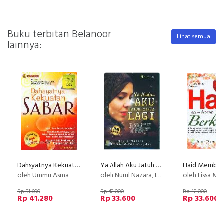
Buku terbitan Belanoor
Lihat semua
lainnya:
Dahsyatnya Kekuatan Sabar
Ya Allah Aku Jatuh Cinta Lagi
oleh Ummu Asma
oleh Nurul Nazara, Indah Al-Azizhy,dkk
oleh Lissa Malike,Lc.
Rp 51.600
Rp 42.000
Rp 42.000
Rp 41.280
Rp 33.600
Rp 33.600