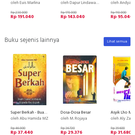
oleh Euis Marlina
oleh Dapur Lindawaty
oleh Andya B
Rp 238.800
Rp 178.800
Rp 118.800
Rp 191.040
Rp 143.040
Rp 95.040
Buku sejenis lainnya
Lihat semua
Super Berkah - Buah Manis Berbakti Kepada Ibu-Bapak
Dosa-Dosa Besar
oleh Abu Hamida MZ
oleh M. Rojaya
oleh Aly Zabidi
Rp 46.800
Rp 36.720
Rp 39.600
Rp 37.440
Rp 29.376
Rp 31.680