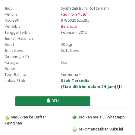
Judul
Syahadah Bumi Rotterdam
Penulis
Faqih bin Yusuf
No. ISBN
9786029625295
Penerbit
Belanoor
Tanggal terbit
Februari - 2012
Jumlah Halaman
-
Berat
300 gr
Jenis Cover
Soft Cover
Dimensi(L x P)
-
Kategori
Islam
Bonus
-
Text Bahasa
Indonesia ··
Lokasi Stok
Stok Tersedia.
(Siap dikirim dalam 24 jam)
BELI
Masukkan ke Daftar
Bagikan melalui Whatsapp
Keinginan
Rekomendasikan Buku ini