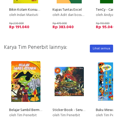
Bikin Kolam Konsumen
Kupas Tuntas Excel
oleh Indari Mastuti
oleh Adit dari bossexcel
oleh Andya B
Rp 238.800
Rp 478.800
Rp 118.800
Rp 191.040
Rp 383.040
Rp 95.040
Karya Tim Penerbit lainnya:
Lihat semua
Belajar Sambil Bermain
Sticker Book - Seru Berpetualangan Di Negeri Dinosaurus
oleh Tim Penerbit
oleh Tim Penerbit
oleh Tim Pen