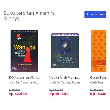
Buku terbitan Almahira
Lihat semua
lainnya:
100 Kesalahan Wanita dalam merawat Tubuh (2013)
Ketika Allah Memperlihatkan Kuasa-Nya
oleh Dr. Aiman al-Husaini
oleh Dr. Taufiq Ulwan
oleh Team Al
Rp 78.000
Rp 226.800
Rp 178.800
Rp 62.400
Rp 181.440
Rp 143.040