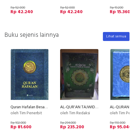
Rp 52.800
Rp 52.800
Rp 19.200
Rp 42.240
Rp 42.240
Rp 15.360
Buku sejenis lainnya
Lihat semua
Quran Hafalan Besar Motif Daun (Hard Cover)
AL-QUR'AN TAJWID BESAR - LINE (Tajwid 12 Warna & Terjemah)
oleh Tim Penerbit
oleh Tim Redaksi
oleh Tim Pen
Rp 102.000
Rp 294.000
Rp 118.800
Rp 81.600
Rp 235.200
Rp 95.040