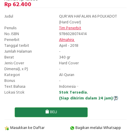
Rp 62.400
Judul
QUR'AN HAFALAN A6 POLKADOT
(Hard Cover)
Penulis
Tim Penerbit
No. ISBN
9786028074414
Penerbit
Almahira
Tanggal terbit
April - 2018
Jumlah Halaman
-
Berat
340 gr
Jenis Cover
Hard Cover
Dimensi(L x P)
-
Kategori
Al-Quran
Bonus
-
Text Bahasa
Indonesia ··
Lokasi Stok
Stok Tersedia.
(Siap dikirim dalam 24 jam)
BELI
Masukkan ke Daftar
Bagikan melalui Whatsapp