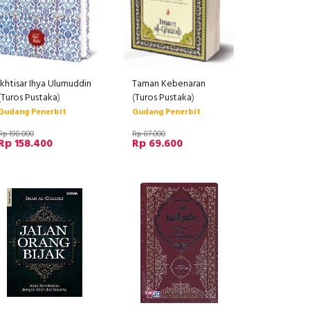
Ikhtisar Ihya Ulumuddin
Taman Kebenaran
(
Turos Pustaka
)
(
Turos Pustaka
)
Gudang Penerbit
Gudang Penerbit
Rp 198.000
Rp 87.000
Rp 158.400
Rp 69.600