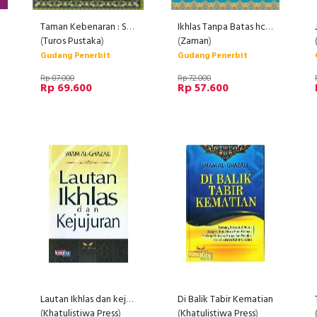
Taman Kebenaran : Sebuah Destinasi Spiritual Mencari Jati Diri Menemukan Tuhan
Ikhlas Tanpa Batas hc (Edisi Baru)
(
Turos Pustaka
)
(
Zaman
)
Gudang Penerbit
Gudang Penerbit
Rp 87.000
Rp 72.000
Rp 69.600
Rp 57.600
Lautan Ikhlas dan kejujuran
Di Balik Tabir Kematian
(
Khatulistiwa Press
)
(
Khatulistiwa Press
)