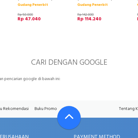
Gudang Penerbit
Gudang Penerbit
Rp 58.800
Rp 142.800
Rp 47.040
Rp 114.240
CARI DENGAN GOOGLE
 pencarian google di bawah ini:
u Rekomendasi
Buku Promo
Tentang 
PERUSAHAAN
PAYMENT METHOD