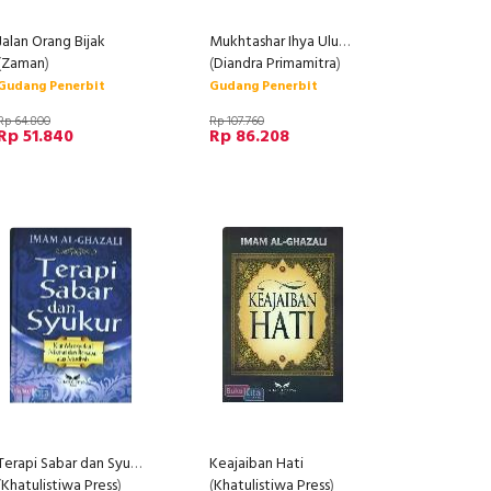
Jalan Orang Bijak
Mukhtashar Ihya Ulumiddin
(
Zaman
)
(
Diandra Primamitra
)
Gudang Penerbit
Gudang Penerbit
Rp 64.800
Rp 107.760
Rp 51.840
Rp 86.208
Terapi Sabar dan Syukur
Keajaiban Hati
(
Khatulistiwa Press
)
(
Khatulistiwa Press
)