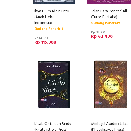
Ihya Ulumuddin untuk Orang Modern
Jalan Para Pencari Allah (HC)
(
Anak Hebat
(
Turos Pustaka
)
Indonesia
)
Gudang Penerbit
Gudang Penerbit
Rp 78.000
Rp 62.400
Rp 143.760
Rp 115.008
Kitab Cinta dan Rindu
Minhajul Abidin : Jalan Para Ahli Ibadah (Edisi Baru)
(
Khatulistiwa Press
)
(
Khatulistiwa Press
)