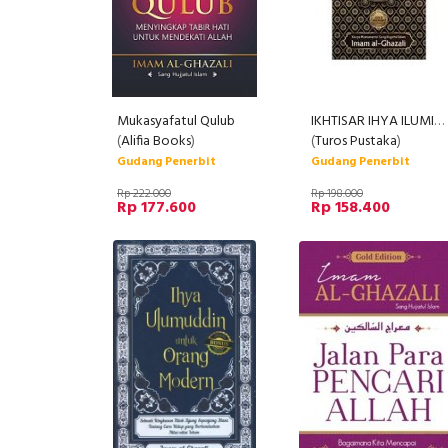
Mukasyafatul Qulub
IKHTISAR IHYA ILUMIDDIN
(
Alifia Books
)
(
Turos Pustaka
)
Gudang Penerbit
Gudang Penerbit
Rp 222.000
Rp 198.000
Rp 177.600
Rp 158.400