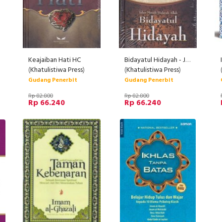
Keajaiban Hati HC
Bidayatul Hidayah - Jalan Meraih Hidayah Allah New
(
Khatulistiwa Press
)
(
Khatulistiwa Press
)
Gudang Penerbit
Gudang Penerbit
Rp 82.800
Rp 82.800
Rp 66.240
Rp 66.240