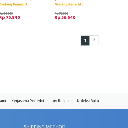
Gudang Penerbit
Gudang Penerbit
Rp 94.800
Rp 70.800
Rp 75.840
Rp 56.640
1
2
Kami
Kerjasama Penerbit
Join Reseller
Koleksi Buku
SHIPPING METHOD