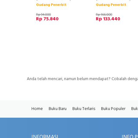
Gudang Penerbit
Gudang Penerbit
Rp 94.800
Rp 166.800
Rp 75.840
Rp 133.440
Anda telah mencari, namun belum mendapat? Cobalah dengan
Home
Buku Baru
Buku Terlaris
Buku Populer
Buk
INFORMASI
INFO 