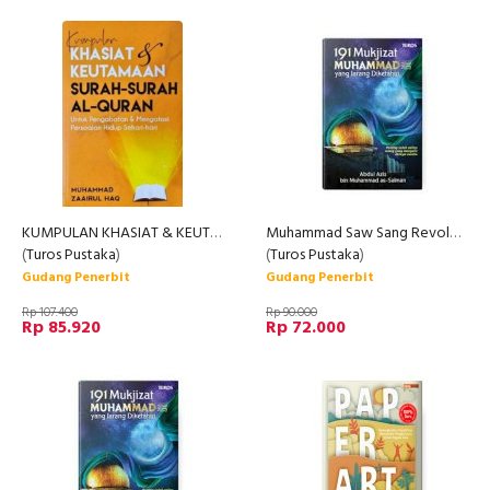
KUMPULAN KHASIAT & KEUTAMAAN SURAH-SURAH AL-QURAN
Muhammad Saw Sang Revolusioner
(
Turos Pustaka
)
(
Turos Pustaka
)
Gudang Penerbit
Gudang Penerbit
Rp 107.400
Rp 90.000
Rp 85.920
Rp 72.000