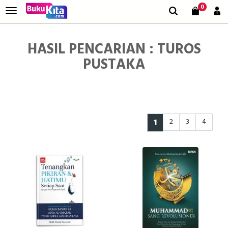
0
HASIL PENCARIAN : TUROS
PUSTAKA
1
2
3
4