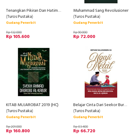
Tenangkan Pikiran Dan Hatimu Setiap Saat (HC)
Muhammad Sang Revolusioner
(
Turos Pustaka
)
(
Turos Pustaka
)
Gudang Penerbit
Gudang Penerbit
Rp 132.000
Rp 90.000
Rp 105.600
Rp 72.000
KITAB MUJAROBAT 2019 (HC)
Belajar Cinta Dari Seekor Burung Pipit
(
Turos Pustaka
)
(
Turos Pustaka
)
Gudang Penerbit
Gudang Penerbit
Rp 201.000
Rp 83.400
Rp 160.800
Rp 66.720