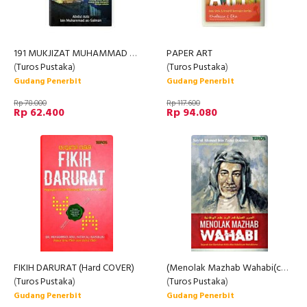
191 MUKJIZAT MUHAMMAD SAW YANG JARANG DIKETAHUI
PAPER ART
(
Turos Pustaka
)
(
Turos Pustaka
)
Gudang Penerbit
Gudang Penerbit
Rp 78.000
Rp 117.600
Rp 62.400
Rp 94.080
FIKIH DARURAT (Hard COVER)
(Menolak Mazhab Wahabi(cover baru)
(
Turos Pustaka
)
(
Turos Pustaka
)
Gudang Penerbit
Gudang Penerbit