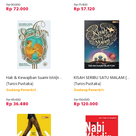
Rp 90.000
Rp 71.400
Rp 72.000
Rp 57.120
Hak & Kewajiban Suami Istri(new)
KISAH SERIBU SATU MALAM (Arabian Nights)
(
Turos Pustaka
)
(
Turos Pustaka
)
Gudang Penerbit
Gudang Penerbit
Rp 45.600
Rp 150.000
Rp 36.480
Rp 120.000