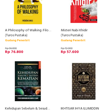
A Philosophy of Walking :Filosofi Jalan Kaki
Misteri Nabi Khidir
(
Turos Pustaka
)
(
Turos Pustaka
)
Gudang Penerbit
Gudang Penerbit
Rp 96.000
Rp 72.000
Rp 76.800
Rp 57.600
Kehidupan Sebelum & Sesudah Kematian
IKHTISAR IHYA ILUMIDDIN