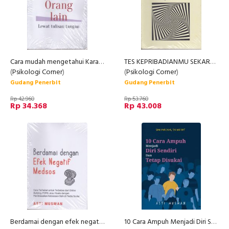
Cara mudah mengetahui Karakter orang lain lewat tulisan tangan
TES KEPRIBADIANMU SEKARANG
(
Psikologi Corner
)
(
Psikologi Corner
)
Gudang Penerbit
Gudang Penerbit
Rp 42.960
Rp 53.760
Rp 34.368
Rp 43.008
Berdamai dengan efek negatif medsos
10 Cara Ampuh Menjadi Diri Sendiri Dan Tetap Disukai