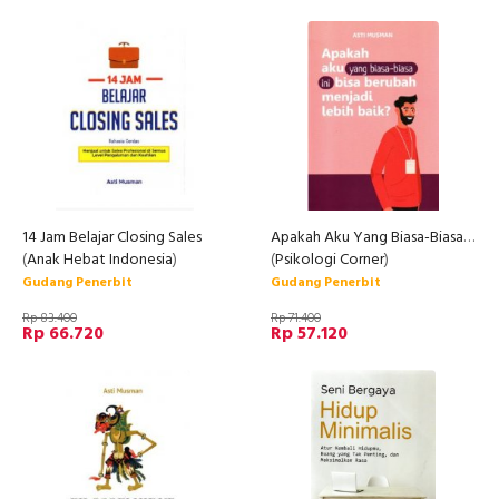
14 Jam Belajar Closing Sales
Apakah Aku Yang Biasa-Biasa Ini Bisa Berubah Menjadi Lebih Baik?
(
Anak Hebat Indonesia
)
(
Psikologi Corner
)
Gudang Penerbit
Gudang Penerbit
Rp 83.400
Rp 71.400
Rp 66.720
Rp 57.120