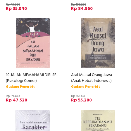
Rp 43.800
Rp 106.200
Rp 35.040
Rp 84.960
10 JALAN MEMAHAMI DIRI SENDIRI
Asal Muasal Orang Jawa
(
Psikologi Corner
)
(
Anak Hebat Indonesia
)
Gudang Penerbit
Gudang Penerbit
Rp 59.400
Rp 69.000
Rp 47.520
Rp 55.200