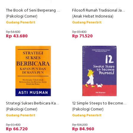
The Book of Seni Berperang Sun Tzu
Filosofi Rumah Tradisional Jawa ( Memahami makna arsiktektur jawa )
(
Psikologi Corner
)
(
Anak Hebat Indonesia
)
Gudang Penerbit
Gudang Penerbit
Rp 54.600
Rp 89.400
Rp 43.680
Rp 71.520
Strategi Sukses Berbicara Kapan Pun dan Di Mana Pun
12 Simple Steeps to Become Yourself
(
Psikologi Corner
)
(
Psikologi Corner
)
Gudang Penerbit
Gudang Penerbit
Rp 83.400
Rp 106.200
Rp 66.720
Rp 84.960