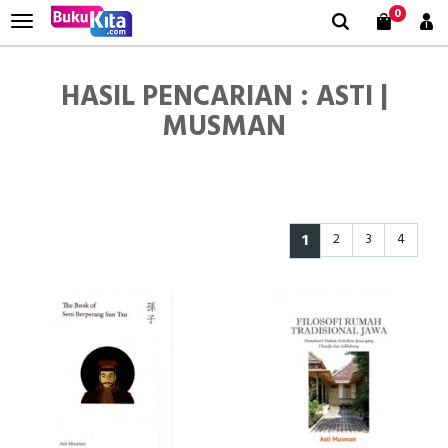
0
HASIL PENCARIAN : ASTI |
MUSMAN
1
2
3
4