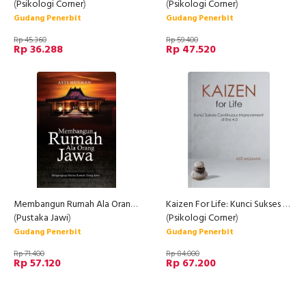
(
Psikologi Corner
)
(
Psikologi Corner
)
Gudang Penerbit
Gudang Penerbit
Rp 45.360
Rp 59.400
Rp 36.288
Rp 47.520
Membangun Rumah Ala Orang Jawa
Kaizen For Life: Kunci Sukses Continuous Improvement Di Era 4.0
(
Pustaka Jawi
)
(
Psikologi Corner
)
Gudang Penerbit
Gudang Penerbit
Rp 71.400
Rp 84.000
Rp 57.120
Rp 67.200