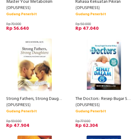
Master Your Metabolism
Rahasia Kekuatan Pikiran
(
OPUSPRESS
)
(
OPUSPRESS
)
Gudang Penerbit
Gudang Penerbit
Rp 70.800
Rp 58.800
Rp 56.640
Rp 47.040
Strong Fathers, Strong Daughters : 10 Rahasia yang Harus Diketahui Setiap Ayah
The Doctors : Resep Bugar Seumur Hidup
(
OPUSPRESS
)
(
OPUSPRESS
)
Gudang Penerbit
Gudang Penerbit
Rp 59.880
Rp 77.880
Rp 47.904
Rp 62.304