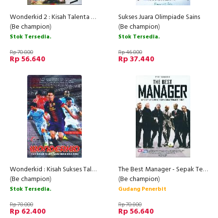
Wonderkid 2 : Kisah Talenta Persepakbola Muda Terbaik Di Liga-Liga Terbaik di Dunia
Sukses Juara Olimpiade Sains
(
Be champion
)
(
Be champion
)
Stok Tersedia.
Stok Tersedia.
Rp 70.800
Rp 46.800
Rp 56.640
Rp 37.440
Wonderkid : Kisah Sukses Talenta Muda Sepak Bola Dunia
The Best Manager - Sepak Terjang Pelatih Sepak Bola Terbaik Di Dunia
(
Be champion
)
(
Be champion
)
Stok Tersedia.
Gudang Penerbit
Rp 78.000
Rp 70.800
Rp 62.400
Rp 56.640