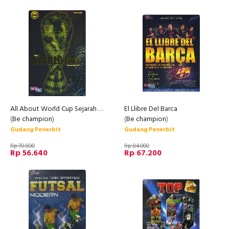
All About World Cup Sejarah & Fakta Menarik
El Llibre Del Barca
(
Be champion
)
(
Be champion
)
Gudang Penerbit
Gudang Penerbit
Rp 70.800
Rp 84.000
Rp 56.640
Rp 67.200