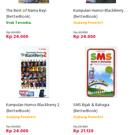
The Best of Nama Bayi
Kumpulan Humor BlackBerry - Make Them Laugh
(
BetterBook
)
(
BetterBook
)
Stok Tersedia.
Gudang Penerbit
Rp 30.000
Rp 30.000
Rp 24.000
Rp 24.000
Kumpulan Humor Blackberry 2
SMS Bijak & Bahagia
(
BetterBook
)
(
BetterBook
)
Gudang Penerbit
Gudang Penerbit
Rp 30.000
Rp 26.400
Rp 24.000
Rp 21.120