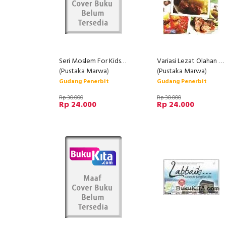
Seri Moslem For Kids Aku Bisa Wudhu (bilingual&full Color)
Variasi Lezat Olahan Kurma
(
Pustaka Marwa
)
(
Pustaka Marwa
)
Gudang Penerbit
Gudang Penerbit
Rp 30.000
Rp 30.000
Rp 24.000
Rp 24.000