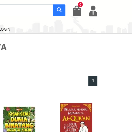
0
LOGIN
WA
1