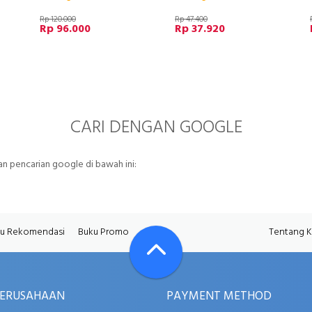
Rp 120.000
Rp 47.400
Rp 96.000
Rp 37.920
CARI DENGAN GOOGLE
 pencarian google di bawah ini:
u Rekomendasi
Buku Promo
Tentang 
PERUSAHAAN
PAYMENT METHOD