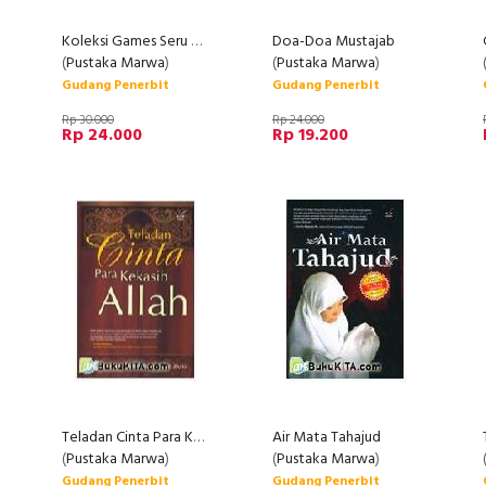
Koleksi Games Seru & Kreatif
Doa-Doa Mustajab
(
Pustaka Marwa
)
(
Pustaka Marwa
)
Gudang Penerbit
Gudang Penerbit
Rp 30.000
Rp 24.000
Rp 24.000
Rp 19.200
Teladan Cinta Para Kekasih Allah
Air Mata Tahajud
(
Pustaka Marwa
)
(
Pustaka Marwa
)
Gudang Penerbit
Gudang Penerbit