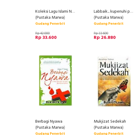
Koleksi Lagu Islami Ngepop
Labbaik... kupenuhi panggilan-Mu
(
Pustaka Marwa
)
(
Pustaka Marwa
)
Gudang Penerbit
Gudang Penerbit
Rp 42.000
Rp 33.600
Rp 33.600
Rp 26.880
Berbagi Nyawa
Mukjizat Sedekah
(
Pustaka Marwa
)
(
Pustaka Marwa
)
Gudang Penerbit
Gudang Penerbit