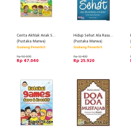
Cerita Akhlak Anak Soleh
Hidup Sehat Ala Rasulullah Saw
(
Pustaka Marwa
)
(
Pustaka Marwa
)
Gudang Penerbit
Gudang Penerbit
Rp 58.800
Rp 32.400
Rp 47.040
Rp 25.920