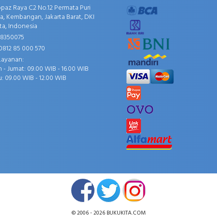
opaz Raya C2 No.12 Permata Puri
, Kembangan, Jakarta Barat, DKI
ta, Indonesia
58350075
0812 85 000 570
Layanan:
 - Jumat: 09.00 WIB - 16.00 WIB
: 09.00 WIB - 12.00 WIB
© 2006 - 2026
BUKUKITA.COM