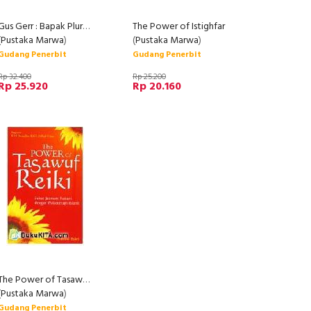
Gus Gerr : Bapak Pluralisme dan Guru Bangsa
The Power of Istighfar
(
Pustaka Marwa
)
(
Pustaka Marwa
)
Gudang Penerbit
Gudang Penerbit
Rp 32.400
Rp 25.200
Rp 25.920
Rp 20.160
The Power of Tasawuf Reiki
(
Pustaka Marwa
)
Gudang Penerbit