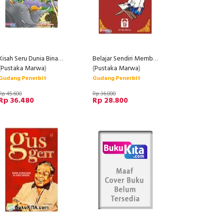
Kisah Seru Dunia Binatang dalam Al-Quran
Belajar Sendiri Membaca Al-Quran
(
Pustaka Marwa
)
(
Pustaka Marwa
)
Gudang Penerbit
Gudang Penerbit
Rp 45.600
Rp 36.000
Rp 36.480
Rp 28.800