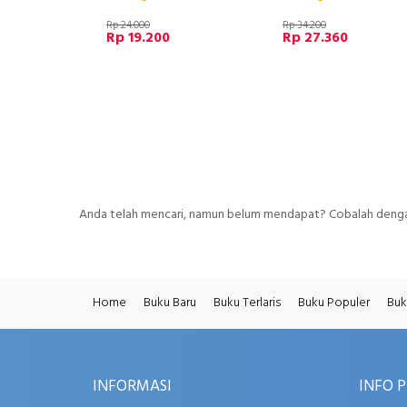
Rp 24.000
Rp 34.200
Rp 19.200
Rp 27.360
Anda telah mencari, namun belum mendapat? Cobalah dengan
Home
Buku Baru
Buku Terlaris
Buku Populer
Buk
INFORMASI
INFO 