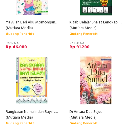
Ya Allah Beri Aku Momongan dan Kesadaran Untuk Tidak Menyia-nyiakannya
Kitab Belajar Shalat Lengkap (Hard Cover)
(
Mutiara Media
)
(
Mutiara Media
)
Gudang Penerbit
Gudang Penerbit
Rp 57.600
Rp 114.000
Rp 46.080
Rp 91.200
Rangkaian Nama Indah Bayi Islami
Di Antara Dua Sujud
(
Mutiara Media
)
(
Mutiara Media
)
Gudang Penerbit
Gudang Penerbit