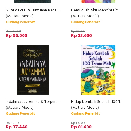
SHALATPEDIA Tuntunan Bacaan dan Gerakan Shalat yang Khusyuk dan Benar [Bonus CD]
Demi Allah Aku Mencintaimu
(
Mutiara Media
)
(
Mutiara Media
)
Gudang Penerbit
Gudang Penerbit
Rp 120.000
Rp 42.000
Rp 96.000
Rp 33.600
Indahnya Juz Amma & Terjemahannya
Hidup Kembali Setelah 100 Tahun Mati
(
Mutiara Media
)
(
Mutiara Media
)
Gudang Penerbit
Gudang Penerbit
Rp 46.800
Rp 102.000
Rp 37.440
Rp 81.600