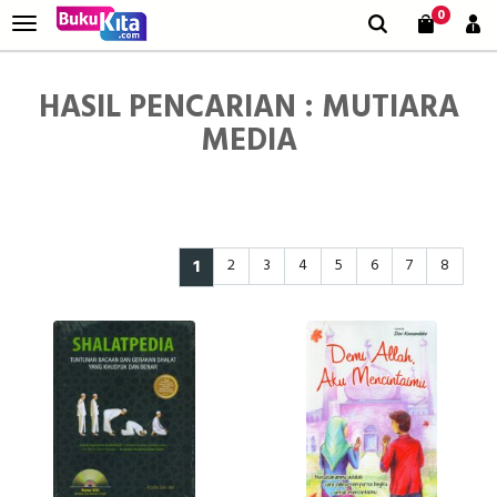
0
HASIL PENCARIAN : MUTIARA
MEDIA
1
2
3
4
5
6
7
8