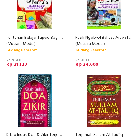
Tuntunan Belajar Tajwid Bagi Pemula
Fasih Ngobrol Bahasa Arab : Indonesia - Inggris
(
Mutiara Media
)
(
Mutiara Media
)
Gudang Penerbit
Gudang Penerbit
Rp 26.400
Rp 30.000
Rp 21.120
Rp 24.000
Kitab Induk Doa & Zikir Terjemah Kitab Al Adzkar
Terjemah Sullam At Taufiq