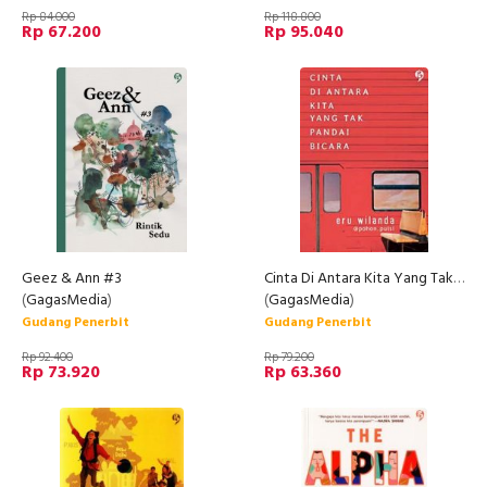
Rp 84.000
Rp 118.800
Rp 67.200
Rp 95.040
Geez & Ann #3
Cinta Di Antara Kita Yang Tak Pandai Bicara
(
GagasMedia
)
(
GagasMedia
)
Gudang Penerbit
Gudang Penerbit
Rp 92.400
Rp 79.200
Rp 73.920
Rp 63.360