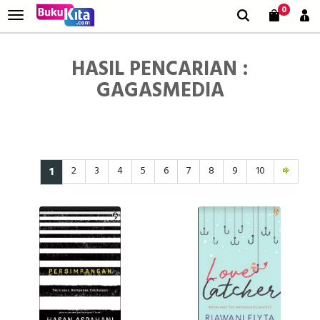
0
HASIL PENCARIAN :
GAGASMEDIA
1
2
3
4
5
6
7
8
9
10