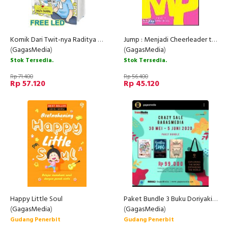
Komik Dari Twit-nya Raditya Dika (Disc 50%)
Jump : Menjadi Cheerleader tidak sehebat yang kau duga - sampai kau mengalaminya sendiri!
(
GagasMedia
)
(
GagasMedia
)
Stok Tersedia.
Stok Tersedia.
Rp 71.400
Rp 56.400
Rp 57.120
Rp 45.120
Happy Little Soul
Paket Bundle 3 Buku Doriyaki + Countless Love + Jejak Dedari
(
GagasMedia
)
(
GagasMedia
)
Gudang Penerbit
Gudang Penerbit