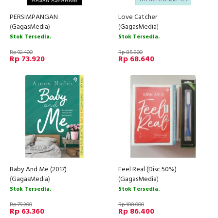
PERSIMPANGAN
Love Catcher
(
GagasMedia
)
(
GagasMedia
)
Stok Tersedia.
Stok Tersedia.
Rp 92.400
Rp 85.800
Rp 73.920
Rp 68.640
Baby And Me (2017)
Feel Real (Disc 50%)
(
GagasMedia
)
(
GagasMedia
)
Stok Tersedia.
Stok Tersedia.
Rp 79.200
Rp 108.000
Rp 63.360
Rp 86.400