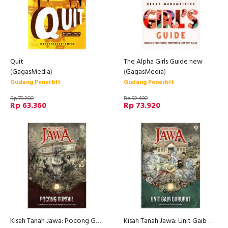
Quit
The Alpha Girls Guide new
(
GagasMedia
)
(
GagasMedia
)
Gudang Penerbit
Gudang Penerbit
Rp 79.200
Rp 92.400
Rp 63.360
Rp 73.920
Kisah Tanah Jawa: Pocong Gundul (Promo Best Book)
Kisah Tanah Jawa: Unit Gaib Darurat