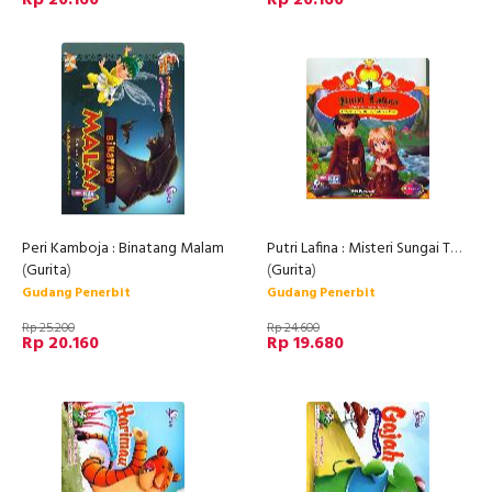
Peri Kamboja : Binatang Malam
Putri Lafina : Misteri Sungai Terlarang
(
Gurita
)
(
Gurita
)
Gudang Penerbit
Gudang Penerbit
Rp 25.200
Rp 24.600
Rp 20.160
Rp 19.680