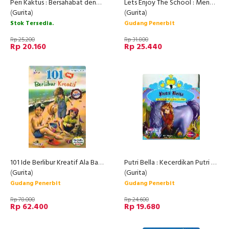
Peri Kaktus : Bersahabat dengan Binatang
Lets Enjoy The School : Mengawali Anak Masuk Sekolah (Parenting Book)
(
Gurita
)
(
Gurita
)
Stok Tersedia.
Gudang Penerbit
Rp 25.200
Rp 31.800
Rp 20.160
Rp 25.440
101 Ide Berlibur Kreatif Ala Balita (Parenting Book)
Putri Bella : Kecerdikan Putri dan Kudanya
(
Gurita
)
(
Gurita
)
Gudang Penerbit
Gudang Penerbit
Rp 78.000
Rp 24.600
Rp 62.400
Rp 19.680