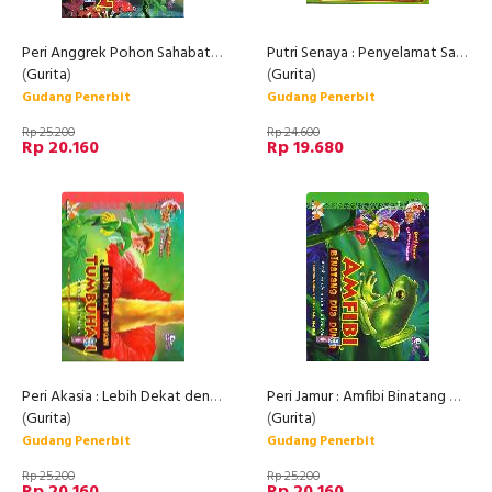
Peri Anggrek Pohon Sahabat Kita : Seri Peri Ilmu
Putri Senaya : Penyelamat Sang Raja
(
Gurita
)
(
Gurita
)
Gudang Penerbit
Gudang Penerbit
Rp 25.200
Rp 24.600
Rp 20.160
Rp 19.680
Peri Akasia : Lebih Dekat dengan Tumbuhan
Peri Jamur : Amfibi Binatang Dua Dunia
(
Gurita
)
(
Gurita
)
Gudang Penerbit
Gudang Penerbit
Rp 25.200
Rp 25.200
Rp 20.160
Rp 20.160