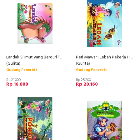
Landak Si Imut yang Berduri Tajam
Peri Mawar : Lebah Pekerja Hebat
(
Gurita
)
(
Gurita
)
Gudang Penerbit
Gudang Penerbit
Rp 21.000
Rp 25.200
Rp 16.800
Rp 20.160