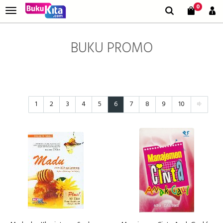
0
BUKU PROMO
1
2
3
4
5
6
7
8
9
10