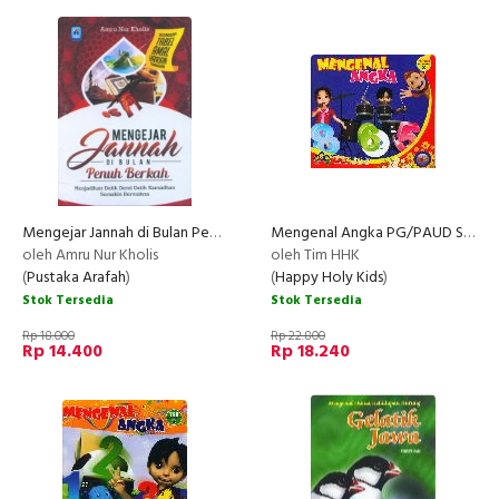
Mengejar Jannah di Bulan Penuh Berkah
Mengenal Angka PG/PAUD Semester 2
oleh Amru Nur Kholis
oleh Tim HHK
(
Pustaka Arafah
)
(
Happy Holy Kids
)
Stok Tersedia
Stok Tersedia
Rp 18.000
Rp 22.800
Rp 14.400
Rp 18.240