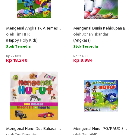
Mengenal Angka TK A semester 2
Mengenal Dunia Kehidupan Burung : Gelatik Jawa
oleh Tim HHK
oleh Johan Iskandar
(
Happy Holy Kids
)
(
Angkasa
)
Stok Tersedia
Stok Tersedia
Rp 22.800
Rp 12.480
Rp 18.240
Rp 9.984
Mengenal Huruf Dua Bahasa Indonesia-Inggris
Mengenal Huruf PG/PAUD Semester 1
oleh Tim Penerbit
oleh Tim HHK