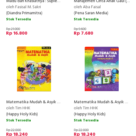
Madu dan Khasiatnya : Suplemen Sehat tanpa Efek Samping
Manajemen Cinta Anak Gaul (2007)
oleh Fasisal M. Sakri
oleh Aba Faisal
(
Diandra Primamitra
)
(
Pena Saran Media
)
Stok Tersedia
Stok Tersedia
Rp 21.000
Rp 9.600
Rp 16.800
Rp 7.680
Matematika Mudah & Asyik TK A-2
Matematika Mudah & Asyik TK B-2
oleh Tim HHK
oleh Tim HHK
(
Happy Holy Kids
)
(
Happy Holy Kids
)
Stok Tersedia
Stok Tersedia
Rp 22.800
Rp 22.800
Rp 18.240
Rp 18.240