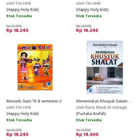
oleh Tim HHK
oleh Tim HHK
(
Happy Holy Kids
)
(
Happy Holy Kids
)
Stok Tersedia
Stok Tersedia
Rp 22.800
Rp 22.800
Rp 18.240
Rp 18.240
Menarik Garis TK B semester 2
Menemukan Khusyuk Dalam Shalat
oleh Tim HHK
oleh Ransi Mardi Al-Indragiri
(
Happy Holy Kids
)
(
Pustaka Arafah
)
Stok Tersedia
Stok Tersedia
Rp 22.800
Rp 18.000
Rp 18.240
Rp 14.400