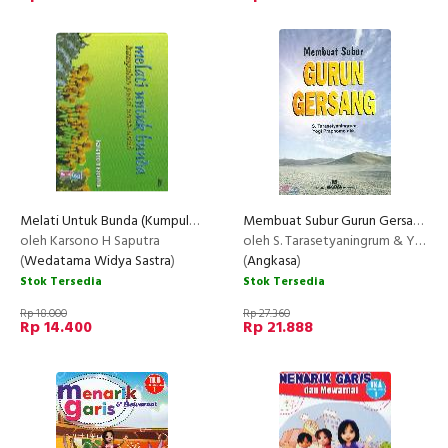
Melati Untuk Bunda (Kumpulan Puisi Anak-Anak)
Membuat Subur Gurun Gersang
oleh Karsono H Saputra
oleh S. Tarasetyaningrum & Yogi Prapnomo dkk.
(
Wedatama Widya Sastra
)
(
Angkasa
)
Stok Tersedia
Stok Tersedia
Rp 18.000
Rp 27.360
Rp 14.400
Rp 21.888