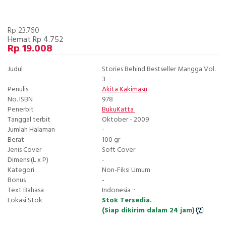
Rp 23.760
Hemat Rp 4.752
Rp 19.008
Judul
Stories Behind Bestseller Mangga Vol.
3
Penulis
Akita Kakimasu
No. ISBN
978
Penerbit
BukuKatta
Tanggal terbit
Oktober - 2009
Jumlah Halaman
-
Berat
100 gr
Jenis Cover
Soft Cover
Dimensi(L x P)
-
Kategori
Non-Fiksi Umum
Bonus
-
Text Bahasa
Indonesia ··
Lokasi Stok
Stok Tersedia.
(Siap dikirim dalam 24 jam)