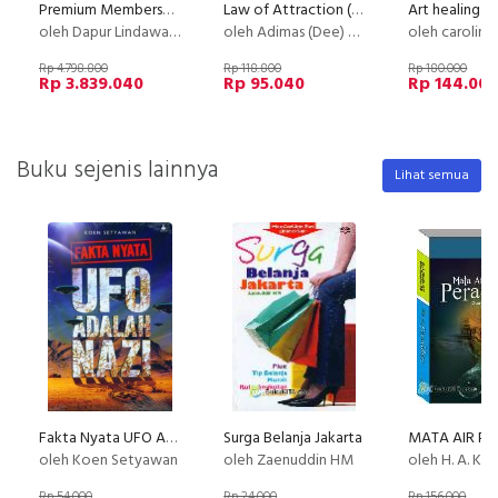
Premium Membership Dapur Lindawaty PU
Law of Attraction (LOA) - Basic
oleh Dapur Lindawaty
oleh Adimas (Dee) Wirajayanagara (Lesmana)
oleh caroline
Rp 4.798.800
Rp 118.800
Rp 180.000
Rp 3.839.040
Rp 95.040
Rp 144.00
Buku sejenis lainnya
Lihat semua
Fakta Nyata UFO Adalah Nazi
Surga Belanja Jakarta
oleh Koen Setyawan
oleh Zaenuddin HM
oleh H. A. Kholiq Arif & Ott
Rp 54.000
Rp 24.000
Rp 156.000