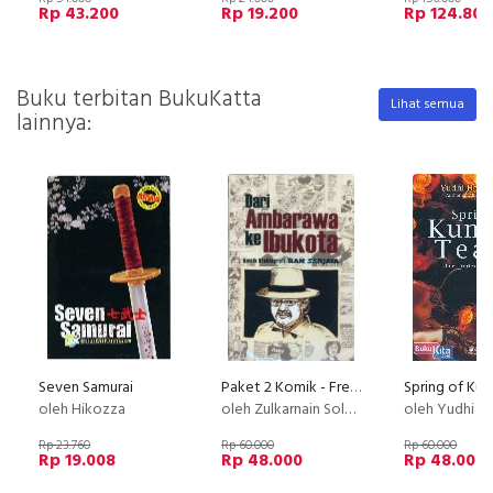
Rp 43.200
Rp 19.200
Rp 124.800
Buku terbitan BukuKatta
Lihat semua
lainnya:
Seven Samurai
Paket 2 Komik - Free Buku Legenda Komik Dunia
oleh Hikozza
oleh Zulkarnain Soleh & Ram Sanjaya
oleh Yudhi Her
Rp 23.760
Rp 60.000
Rp 60.000
Rp 19.008
Rp 48.000
Rp 48.000