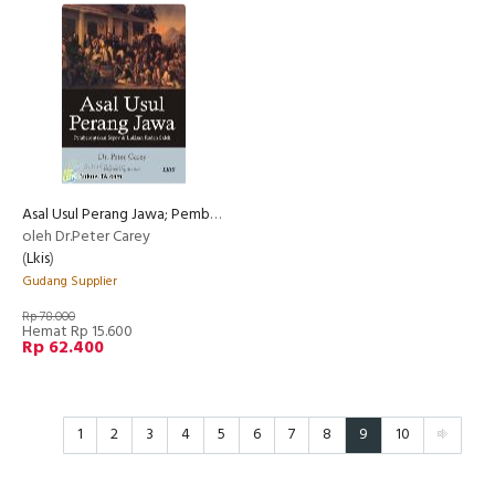
Asal Usul Perang Jawa; Pemberontakan Sepoy & Lukisan Raden Saleh
oleh Dr.Peter Carey
(
Lkis
)
Gudang Supplier
Rp 78.000
Hemat Rp 15.600
Rp 62.400
1
2
3
4
5
6
7
8
9
10