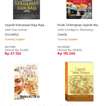
Sejarah Kekuasaan Raja-Raja Jawa
Kitab Terlengkap Sejarah Mataram (Hard Cover)
oleh Dwi Lestari
oleh Soedjipto Abimanyu
(
Sociality
)
(
Saufa
)
Gudang Supplier
Gudang Supplier
Rp 71.400
Rp 144.000
Hemat Rp 14.280
Hemat Rp 28.800
Rp 57.120
Rp 115.200