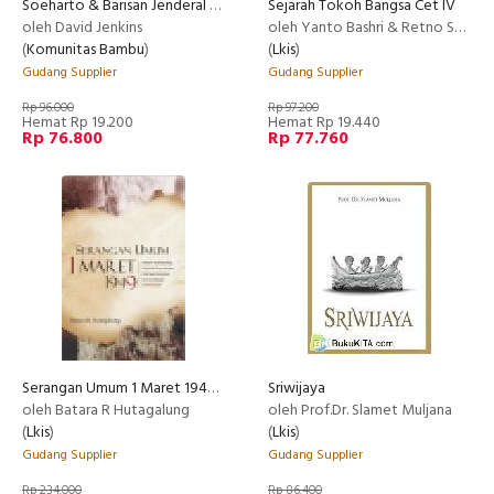
Soeharto & Barisan Jenderal ORBA : Rezim Militer Indonesia 1975-1983
Sejarah Tokoh Bangsa Cet IV
oleh David Jenkins
oleh Yanto Bashri & Retno Suffatni(ed)
(
Komunitas Bambu
)
(
Lkis
)
Gudang Supplier
Gudang Supplier
Rp 96.000
Rp 97.200
Hemat Rp 19.200
Hemat Rp 19.440
Rp 76.800
Rp 77.760
Serangan Umum 1 Maret 1949 Dalam Kaleidoskop Sejarah Perjuangan Mempertahankan Kemerdekaan Indonesia 2010
Sriwijaya
oleh Batara R Hutagalung
oleh Prof.Dr. Slamet Muljana
(
Lkis
)
(
Lkis
)
Gudang Supplier
Gudang Supplier
Rp 234.000
Rp 86.400