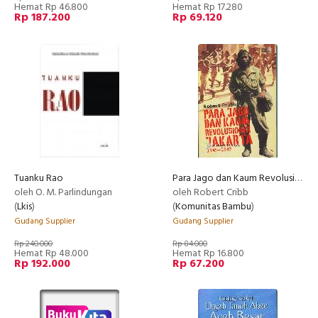
Hemat Rp 46.800
Hemat Rp 17.280
Rp 187.200
Rp 69.120
Tuanku Rao
Para Jago dan Kaum Revolusioner Jakarta 1945-1949
oleh O. M. Parlindungan
oleh Robert Cribb
(
Lkis
)
(
Komunitas Bambu
)
Gudang Supplier
Gudang Supplier
Rp 240.000
Rp 84.000
Hemat Rp 48.000
Hemat Rp 16.800
Rp 192.000
Rp 67.200