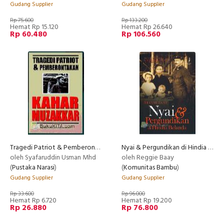
Gudang Supplier
Gudang Supplier
Rp 75.600
Rp 133.200
Hemat Rp 15.120
Hemat Rp 26.640
Rp 60.480
Rp 106.560
Tragedi Patriot & Pemberontakan Kahar Muzakkar
Nyai & Pergundikan di Hindia Belanda
oleh Syafaruddin Usman Mhd
oleh Reggie Baay
(
Pustaka Narasi
)
(
Komunitas Bambu
)
Gudang Supplier
Gudang Supplier
Rp 33.600
Rp 96.000
Hemat Rp 6.720
Hemat Rp 19.200
Rp 26.880
Rp 76.800