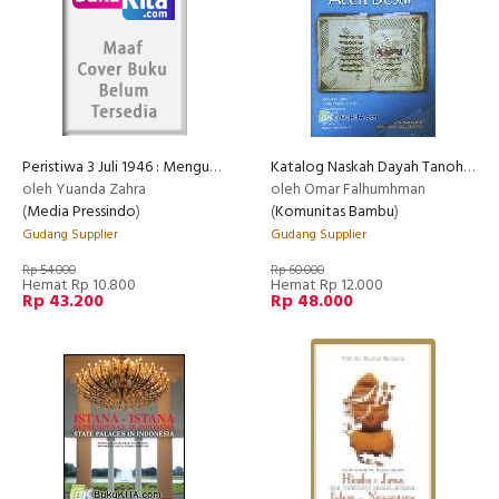
Peristiwa 3 Juli 1946 : Menguak Kudeta Pertama Dalam Sejarah Indonesia
Katalog Naskah Dayah Tanoh Abee Aceh Besar
oleh Yuanda Zahra
oleh Omar Falhumhman
(
Media Pressindo
)
(
Komunitas Bambu
)
Gudang Supplier
Gudang Supplier
Rp 54.000
Rp 60.000
Hemat Rp 10.800
Hemat Rp 12.000
Rp 43.200
Rp 48.000