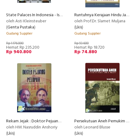
State Palaces In Indonesia - Istana-Istana Kepresidenan di Indonesia : Peninggalan Sejarah Dan Budaya
Runtuhnya Kerajaan Hindu Jawa
oleh Asti Kleinsteuber
oleh Prof.Dr. Slamet Muljana
(
Genta Pustaka
)
(
Lkis
)
Gudang Supplier
Gudang Supplier
Rp 1.176.000
Rp 93.600
Hemat Rp 235.200
Hemat Rp 18.720
Rp 940.800
Rp 74.880
Rekam Jejak : Doktor Pejuang & Pelopor Kebangkitan Nasional
Persekutuan Aneh Pemukim Cina Wanita Peranakan dan Belanda Di Batavia VOC
oleh HM. Nasruddin Anshoriy
oleh Leonard Blusse
(
Lkis
)
(
Lkis
)