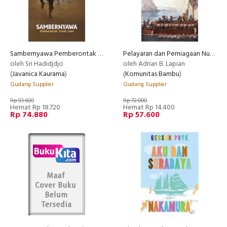
Sambernyawa Pemberontak Tanah Jawa
Pelayaran dan Perniagaan Nusantara Abad Ke-16 dan 17
oleh Sri Hadidjdjo
oleh Adrian B. Lapian
(
Javanica Kaurama
)
(
Komunitas Bambu
)
Gudang Supplier
Gudang Supplier
Rp 93.600
Rp 72.000
Hemat Rp 18.720
Hemat Rp 14.400
Rp 74.880
Rp 57.600