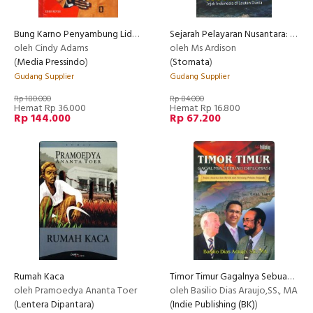
Bung Karno Penyambung Lidah Rakyat Indonesia(HC) Edisi Revisi
Sejarah Pelayaran Nusantara: Jejak Indonesia di Lautan Dunia
oleh Cindy Adams
oleh Ms Ardison
(
Media Pressindo
)
(
Stomata
)
Gudang Supplier
Gudang Supplier
Rp 180.000
Rp 84.000
Hemat Rp 36.000
Hemat Rp 16.800
Rp 144.000
Rp 67.200
Rumah Kaca
Timor Timur Gagalnya Sebuah Diplomasi
oleh Pramoedya Ananta Toer
oleh Basilio Dias Araujo,SS., MA
(
Lentera Dipantara
)
(
Indie Publishing (BK)
)