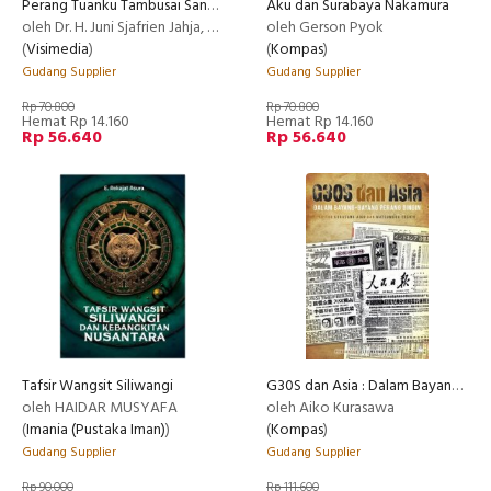
Perang Tuanku Tambusai Sang Harimau Rokan Melawan Penjajahan Belanda
Aku dan Surabaya Nakamura
oleh Dr. H. Juni Sjafrien Jahja, SH, MH
oleh Gerson Pyok
(
Visimedia
)
(
Kompas
)
Gudang Supplier
Gudang Supplier
Rp 70.800
Rp 70.800
Hemat Rp 14.160
Hemat Rp 14.160
Rp 56.640
Rp 56.640
Tafsir Wangsit Siliwangi
G30S dan Asia : Dalam Bayang-Bayang Perang Dingin
oleh HAIDAR MUSYAFA
oleh Aiko Kurasawa
(
Imania (Pustaka Iman)
)
(
Kompas
)
Gudang Supplier
Gudang Supplier
Rp 90.000
Rp 111.600