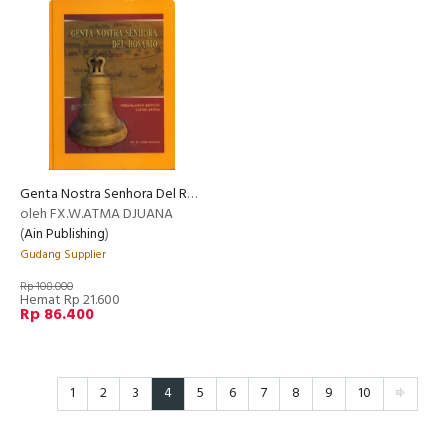
Genta Nostra Senhora Del Rosario - Perjalanan Menuju Ujung Dunia
oleh FX.W.ATMA DJUANA
(
Ain Publishing
)
Gudang Supplier
Rp 108.000
Hemat Rp 21.600
Rp 86.400
1
2
3
4
5
6
7
8
9
10