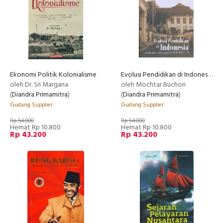
Ekonomi Politik Kolonialisme
Evolusi Pendidikan di Indonesia (Dari Kweekschool Sampai ke IKIP:1852-1998)
oleh Dr. Sri Margana
oleh Mochtar Buchori
(
Diandra Primamitra
)
(
Diandra Primamitra
)
Gudang Supplier
Gudang Supplier
Rp 54.000
Rp 54.000
Hemat Rp 10.800
Hemat Rp 10.800
Rp 43.200
Rp 43.200