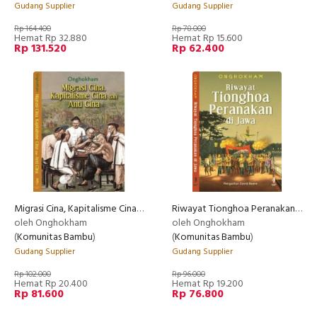
Gudang Supplier
Gudang Supplier
Rp 164.400
Rp 78.000
Hemat Rp 32.880
Hemat Rp 15.600
Rp 131.520
Rp 62.400
Migrasi Cina, Kapitalisme Cina dan Anti Cina
Riwayat Tionghoa Peranakan di Jawa (2017)
oleh Onghokham
oleh Onghokham
(
Komunitas Bambu
)
(
Komunitas Bambu
)
Gudang Supplier
Gudang Supplier
Rp 102.000
Rp 96.000
Hemat Rp 20.400
Hemat Rp 19.200
Rp 81.600
Rp 76.800