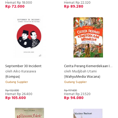
Hemat Rp 18.000
Hemat Rp 22.320
Rp 72.000
Rp 89.280
September 30 Incident
Cerita Perang Kemerdekaan Indonesia
oleh Aiko Kurasawa
oleh Mudjibah Utami
(
Kompas
)
(
WahyuMedia Wacana
)
Gudang Supplier
Gudang Supplier
Rp 132.000
Rp 117.600
Hemat Rp 26.400
Hemat Rp 23.520
Rp 105.600
Rp 94.080