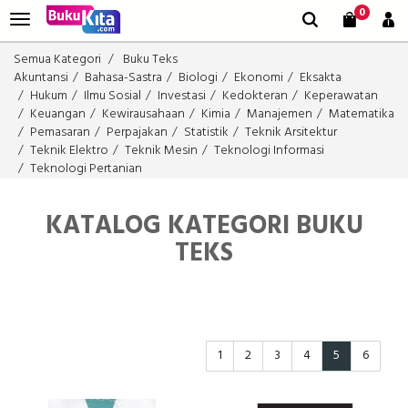
0
Semua Kategori
Buku Teks
Akuntansi
Bahasa-Sastra
Biologi
Ekonomi
Eksakta
Hukum
Ilmu Sosial
Investasi
Kedokteran
Keperawatan
Keuangan
Kewirausahaan
Kimia
Manajemen
Matematika
Pemasaran
Perpajakan
Statistik
Teknik Arsitektur
Teknik Elektro
Teknik Mesin
Teknologi Informasi
Teknologi Pertanian
KATALOG KATEGORI BUKU
TEKS
1
2
3
4
5
6