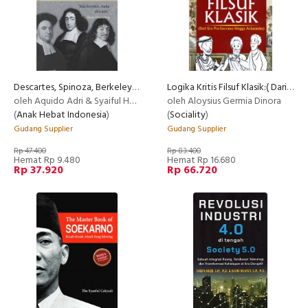
Descartes, Spinoza, Berkeley: Sebuah Biografi
Logika Kritis Filsuf Klasik:( Dari Era Pra-Socrates Hingga Aristoteles)
oleh Aquido Adri & Syaiful Hadi
oleh Aloysius Germia Dinora
(
Anak Hebat Indonesia
)
(
Sociality
)
Gudang Supplier
Gudang Supplier
Rp 47.400
Rp 83.400
Hemat Rp 9.480
Hemat Rp 16.680
Rp 37.920
Rp 66.720