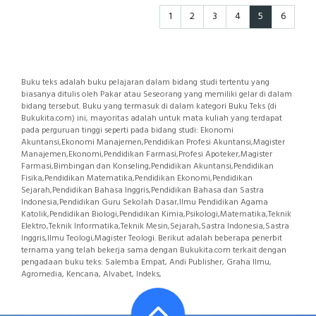
1
2
3
4
5
6
Buku teks adalah buku pelajaran dalam bidang studi tertentu yang
biasanya ditulis oleh Pakar atau Seseorang yang memiliki gelar di dalam
bidang tersebut. Buku yang termasuk di dalam kategori Buku Teks (di
Bukukita.com) ini, mayoritas adalah untuk mata kuliah yang terdapat
pada perguruan tinggi seperti pada bidang studi: Ekonomi
Akuntansi,Ekonomi Manajemen,Pendidikan Profesi Akuntansi,Magister
Manajemen,Ekonomi,Pendidikan Farmasi,Profesi Apoteker,Magister
Farmasi,Bimbingan dan Konseling,Pendidikan Akuntansi,Pendidikan
Fisika,Pendidikan Matematika,Pendidikan Ekonomi,Pendidikan
Sejarah,Pendidikan Bahasa Inggris,Pendidikan Bahasa dan Sastra
Indonesia,Pendidikan Guru Sekolah Dasar,Ilmu Pendidikan Agama
Katolik,Pendidikan Biologi,Pendidikan Kimia,Psikologi,Matematika,Teknik
Elektro,Teknik Informatika,Teknik Mesin,Sejarah,Sastra Indonesia,Sastra
Inggris,Ilmu Teologi,Magister Teologi. Berikut adalah beberapa penerbit
ternama yang telah bekerja sama dengan Bukukita.com terkait dengan
pengadaan buku teks: Salemba Empat, Andi Publisher, Graha Ilmu,
Agromedia, Kencana, Alvabet, Indeks,