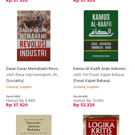
Rp 37.920
Rp 37.920
Dasar-Dasar Memahami Revolusi Industri
Kamus Al-Kaafii Arab-Indonesia Indonesia-Arab
oleh Anisa Septianingrum, M.Pd.
oleh Tim Pusat Kajian Bahasa
(
Sociality
)
(
Pusat Kajian Bahasa
)
Gudang Supplier
Gudang Supplier
Rp 47.400
Rp 65.400
Hemat Rp 9.480
Hemat Rp 13.080
Rp 37.920
Rp 52.320