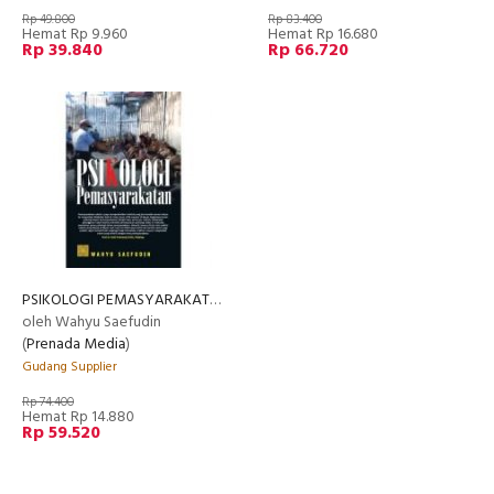
Rp 49.800
Rp 83.400
Hemat Rp 9.960
Hemat Rp 16.680
Rp 39.840
Rp 66.720
PSIKOLOGI PEMASYARAKATAN
oleh Wahyu Saefudin
(
Prenada Media
)
Gudang Supplier
Rp 74.400
Hemat Rp 14.880
Rp 59.520