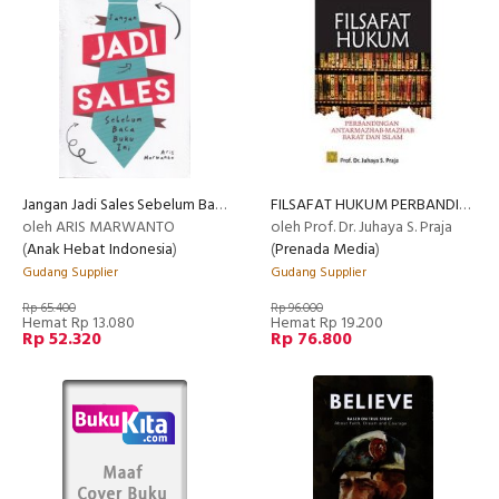
Jangan Jadi Sales Sebelum Baca Buku Ini
FILSAFAT HUKUM PERBANDINGAN ANTAR Mazhab-Mazhab
RECOMMENDED
oleh ARIS MARWANTO
oleh Prof. Dr. Juhaya S. Praja
(
Anak Hebat Indonesia
)
(
Prenada Media
)
Gudang Supplier
Gudang Supplier
Rp 65.400
Rp 96.000
Hemat Rp 13.080
Hemat Rp 19.200
Rp 52.320
Rp 76.800