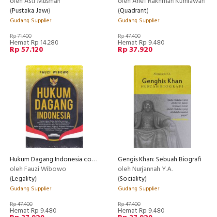
oleh Asti Musman
oleh Arief Rakhman Kurniawan
(
Pustaka Jawi
)
(
Quadrant
)
Gudang Supplier
Gudang Supplier
Rp 71.400
Rp 47.400
Hemat Rp 14.280
Hemat Rp 9.480
Rp 57.120
Rp 37.920
Hukum Dagang Indonesia cover baru
Gengis Khan: Sebuah Biografi
oleh Fauzi Wibowo
oleh Nurjannah Y.A.
(
Legality
)
(
Sociality
)
Gudang Supplier
Gudang Supplier
Rp 47.400
Rp 47.400
Hemat Rp 9.480
Hemat Rp 9.480