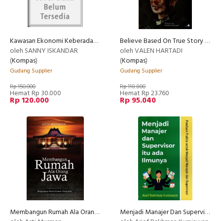
Kawasan Ekonomi Keberadaan, Peluang & Tantangan
Believe Based On True Story About Faith, Dream And Courage
oleh SANNY ISKANDAR
oleh VALEN HARTADI
(
Kompas
)
(
Kompas
)
Gudang Supplier
Gudang Supplier
Rp 150.000
Rp 118.800
Hemat Rp 30.000
Hemat Rp 23.760
Rp 120.000
Rp 95.040
Membangun Rumah Ala Orang Jawa
Menjadi Manajer Dan Supervisor Itu Ada Ilmunya