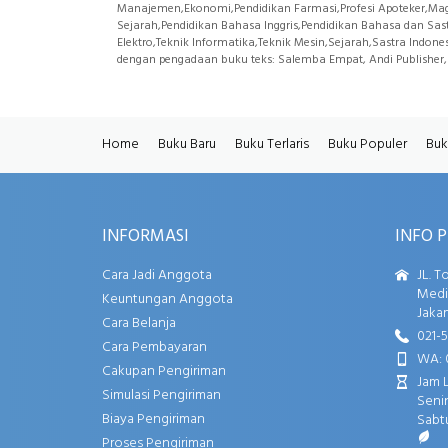
Manajemen,Ekonomi,Pendidikan Farmasi,Profesi Apoteker,Magi
Sejarah,Pendidikan Bahasa Inggris,Pendidikan Bahasa dan Sas
Elektro,Teknik Informatika,Teknik Mesin,Sejarah,Sastra Indone
dengan pengadaan buku teks: Salemba Empat, Andi Publisher, 
Home
Buku Baru
Buku Terlaris
Buku Populer
Buk
INFORMASI
INFO 
Cara Jadi Anggota
JL. T
Media
Keuntungan Anggota
Jakar
Cara Belanja
021-
Cara Pembayaran
WA: 
Cakupan Pengiriman
Jam 
Simulasi Pengiriman
Senin
Biaya Pengiriman
Sabtu
Proses Pengiriman