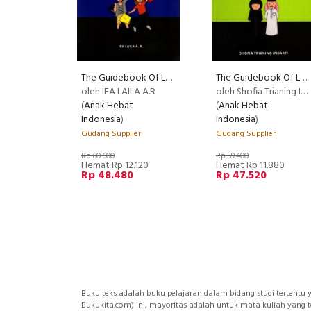
The Guidebook Of Learning English Vocabularies
The Guidebook Of Learning Arabic Conversation
RECO
oleh IFA LAILA A.R
oleh Shofia Trianing Indarti
(
Anak Hebat
(
Anak Hebat
Indonesia
)
Indonesia
)
Gudang Supplier
Gudang Supplier
Rp 60.600
Rp 59.400
Hemat Rp 12.120
Hemat Rp 11.880
Rp 48.480
Rp 47.520
Buku teks adalah buku pelajaran dalam bidang studi tertentu y
Bukukita.com) ini, mayoritas adalah untuk mata kuliah yang 