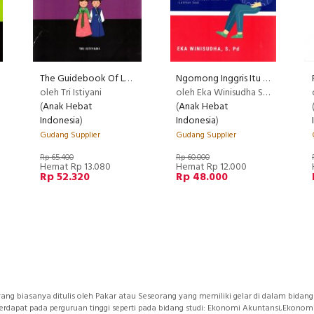
The Guidebook Of Learning Korean Grammar
Ngomong Inggris Itu Dipraktekin
MMENDED
RECOMMENDED
oleh Tri Istiyani
oleh Eka Winisudha S.Pd
(
Anak Hebat
(
Anak Hebat
Indonesia
)
Indonesia
)
Gudang Supplier
Gudang Supplier
Rp 65.400
Rp 60.000
Hemat Rp 13.080
Hemat Rp 12.000
Rp 52.320
Rp 48.000
ang biasanya ditulis oleh Pakar atau Seseorang yang memiliki gelar di dalam bidang
terdapat pada perguruan tinggi seperti pada bidang studi: Ekonomi Akuntansi,Ekono