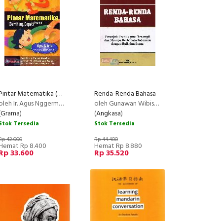
Pintar Matematika (Berhitung Cepat) Kuadrat
Renda-Renda Bahasa
oleh Ir. Agus Nggermanto & Dodi Supriadi
oleh Gunawan Wibisono Adidarmodjo
(
Grama
)
(
Angkasa
)
Stok Tersedia
Stok Tersedia
Rp 42.000
Rp 44.400
Hemat Rp 8.400
Hemat Rp 8.880
Rp 33.600
Rp 35.520