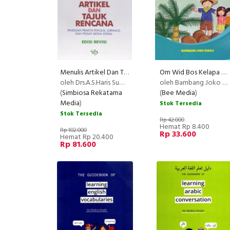
Menulis Artikel Dan Tajuk Rencana Ed.Revisi
Om Wid Bos Kelapa Sawit
oleh Drs.A.S.Haris Sumadiria,M.Si
oleh Bambang Joko Susilo
(
Simbiosa Rekatama
(
Bee Media
)
Media
)
Stok Tersedia
Stok Tersedia
Rp 42.000
Hemat Rp 8.400
Rp 102.000
Rp 33.600
Hemat Rp 20.400
Rp 81.600