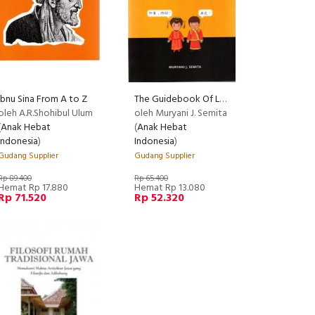
Ibnu Sina From A to Z
The Guidebook Of Learning Mandarin Conversation
oleh A.R.Shohibul Ulum
oleh Muryani J. Semita
(
Anak Hebat
(
Anak Hebat
Indonesia
)
Indonesia
)
Gudang Supplier
Gudang Supplier
Rp 89.400
Rp 65.400
Hemat Rp 17.880
Hemat Rp 13.080
Rp 71.520
Rp 52.320