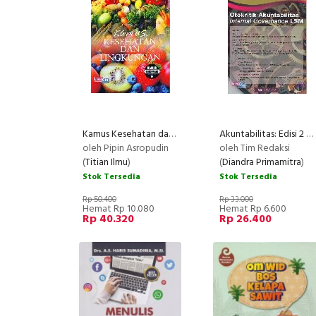
Kamus Kesehatan dan Lingkungan (Kamus Bergambar)
Akuntabilitas: Edisi 2 Februari - Juni 2014 Otokritik Akuntabilitas
oleh Pipin Asropudin
oleh Tim Redaksi
(
Titian Ilmu
)
(
Diandra Primamitra
)
Stok Tersedia
Stok Tersedia
Rp 50.400
Rp 33.000
Hemat Rp 10.080
Hemat Rp 6.600
Rp 40.320
Rp 26.400