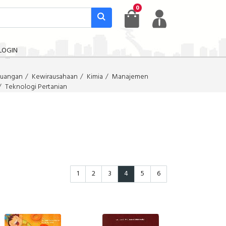
0
LOGIN
uangan
Kewirausahaan
Kimia
Manajemen
Teknologi Pertanian
1
2
3
4
5
6