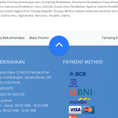
ster Farmasi,Bimbingan dan Konseling,Pendidikan Akuntansi,Pendidikan Fisika,Pen
tra Indonesia,Pendidikan Guru Sekolah Dasar,Ilmu Pendidikan Agama Katolik,Pendidi
sia,Sastra Inggris,Ilmu Teologi,Magister Teologi. Berikut adalah beberapa penerbit t
Graha Ilmu, Agromedia, Kencana, Alvabet, Indeks,
u Rekomendasi
Buku Promo
Tentang 
PERUSAHAAN
PAYMENT METHOD
opaz Raya C2 No.12 Permata Puri
, Kembangan, Jakarta Barat, DKI
ta, Indonesia
58350075
0812 85 000 570
Layanan:
 - Jumat: 09.00 WIB - 16.00 WIB
: 09.00 WIB - 12.00 WIB