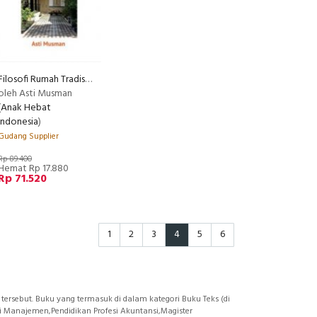
Filosofi Rumah Tradisional Jawa ( Memahami makna arsiktektur jawa )
REC
oleh Asti Musman
(
Anak Hebat
Indonesia
)
Gudang Supplier
Rp 89.400
Hemat Rp 17.880
Rp 71.520
1
2
3
4
5
6
 tersebut. Buku yang termasuk di dalam kategori Buku Teks (di
mi Manajemen,Pendidikan Profesi Akuntansi,Magister