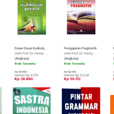
Dasar-Dasar Kurikulum Bahasa (Edisi Revisi)
Pengajaran Pragmatik
oleh Prof. Dr. Henry Guntur Tarigan
oleh Prof. Dr. Henry Guntur Tarigan
(
Angkasa
)
(
Angkasa
)
Stok Tersedia
Stok Tersedia
Rp 48.600
Rp 62.640
Hemat Rp 9.720
Hemat Rp 12.528
Rp 38.880
Rp 50.112