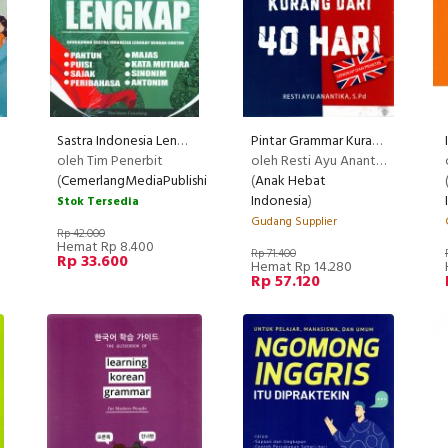
Sastra Indonesia Lengkap
Pintar Grammar Kurang Dari 40 Hari
oleh Tim Penerbit
oleh Resti Ayu Anantika S.Pd
(
CemerlangMediaPublishing
)
(
Anak Hebat
Indonesia
)
Stok Tersedia
Gudang Supplier
Rp 42.000
Hemat Rp 8.400
Rp 71.400
Rp 33.600
Hemat Rp 14.280
Rp 57.120