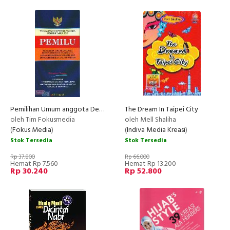
Pemilihan Umum anggota Dewan Perwakilan Rakyat, Dewan Perwakilan Daerah, Dan Dewan Perwakilan Rakyat Daerah
The Dream In Taipei City
oleh Tim Fokusmedia
oleh Mell Shaliha
(
Fokus Media
)
(
Indiva Media Kreasi
)
Stok Tersedia
Stok Tersedia
Rp 37.800
Rp 66.000
Hemat Rp 7.560
Hemat Rp 13.200
Rp 30.240
Rp 52.800