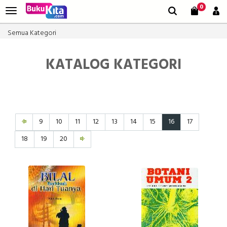
0
Semua Kategori
KATALOG KATEGORI
9
10
11
12
13
14
15
16
17
18
19
20