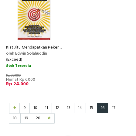
Kiat Jitu Mendapatkan Pekerjaan Idaman
oleh Edwin Solahuddin
(
Exceed
)
Stok Tersedia
Rp 30.000
Hemat Rp 6.000
Rp 24.000
9
10
11
12
13
14
15
16
17
18
19
20