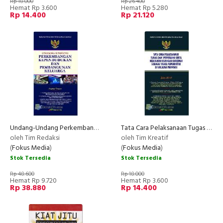
Rp 18.000
Rp 26.400
Hemat Rp 3.600
Hemat Rp 5.280
Rp 14.400
Rp 21.120
Undang-Undang Perkembangan Kependudukan dan Pembangunan Keluarga
Tata Cara Pelaksanaan Tugas dan Wewenang serta Kedudukan Keuangan Gubernur Sebagai Wakil Pemerintah di Wilayah Provinsi
oleh Tim Redaksi
oleh Tim Kreatif
(
Fokus Media
)
(
Fokus Media
)
Stok Tersedia
Stok Tersedia
Rp 48.600
Rp 18.000
Hemat Rp 9.720
Hemat Rp 3.600
Rp 38.880
Rp 14.400