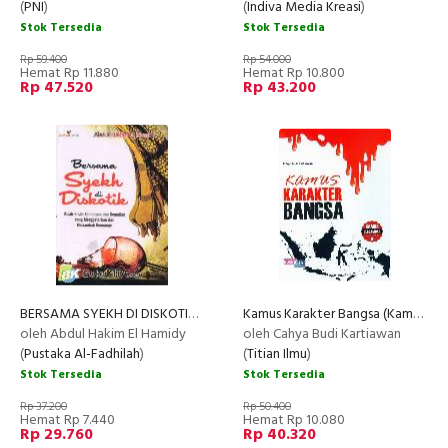
(
PNI
)
(
Indiva Media Kreasi
)
Stok Tersedia
Stok Tersedia
Rp 59.400
Rp 54.000
Hemat Rp 11.880
Hemat Rp 10.800
Rp 47.520
Rp 43.200
BERSAMA SYEKH DI DISKOTIK : Kisah-Kisah Kehidupan dan Kematian Yang Menggetarkan Jiwa
Kamus Karakter Bangsa (Kamus Bergambar)
oleh Abdul Hakim El Hamidy
oleh Cahya Budi Kartiawan
(
Pustaka Al-Fadhilah
)
(
Titian Ilmu
)
Stok Tersedia
Stok Tersedia
Rp 37.200
Rp 50.400
Hemat Rp 7.440
Hemat Rp 10.080
Rp 29.760
Rp 40.320