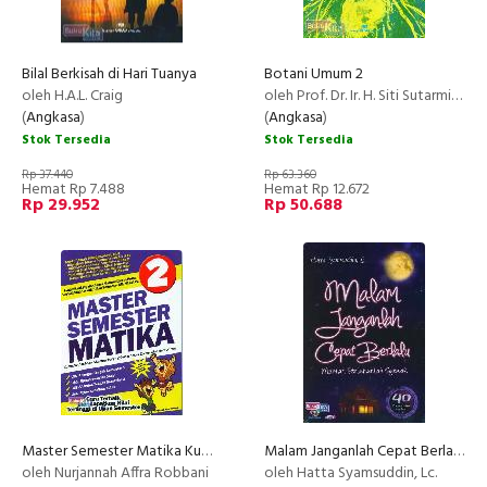
Bilal Berkisah di Hari Tuanya
Botani Umum 2
oleh H.A.L. Craig
oleh Prof. Dr. Ir. H. Siti Sutarmi Tjitrosomo, M.Sc. dkk
(
Angkasa
)
(
Angkasa
)
Stok Tersedia
Stok Tersedia
Rp 37.440
Rp 63.360
Hemat Rp 7.488
Hemat Rp 12.672
Rp 29.952
Rp 50.688
Master Semester Matika Kumpulan Soal2 Matematika Yang Selalu Keluar dalam Ujian Semester SD/MI Kelas 2
Malam Janganlah Cepat Berlalu (2013)
oleh Nurjannah Affra Robbani
oleh Hatta Syamsuddin, Lc.