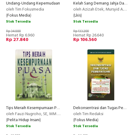
Undang-Undang Kepemudaan
Kelah Sang Demang Jahja Datoek
oleh Tim Fokusmedia
oleh Azizah Etek, Mursyid A.M., dan Arfan B.R
(
Fokus Media
)
(
Lkis
)
Stok Tersedia
Stok Tersedia
Rp 34.800
Rp 133.200
Hemat Rp 6.960
Hemat Rp 26.640
Rp 27.840
Rp 106.560
Tips Meraih Kesempurnaan Puasa
Dekonsentrasi dan Tugas Pembantuan
PROMO
oleh Fauzi Nugroho, SE, MM & Ahmad Fadloli, SAg
oleh Tim Redaksi
(
Pelita Hidup Insani
)
(
Fokus Media
)
Stok Tersedia
Stok Tersedia