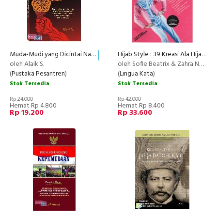
Muda-Mudi yang Dicintai Nabi
Hijab Style : 39 Kreasi Ala Hijabers
PROMO
oleh Alaik S.
oleh Sofie Beatrix & Zahra Nurinnisa
(
Pustaka Pesantren
)
(
Lingua Kata
)
Stok Tersedia
Stok Tersedia
Rp 24.000
Rp 42.000
Hemat Rp 4.800
Hemat Rp 8.400
Rp 19.200
Rp 33.600