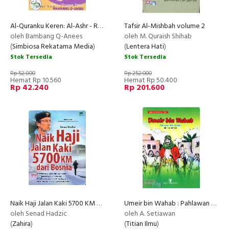
Al-Quranku Keren: Al-Ashr - Rahasia Mengatur Waktu
Tafsir Al-Mishbah volume 2
oleh Bambang Q-Anees
oleh M. Quraish Shihab
(
Simbiosa Rekatama Media
)
(
Lentera Hati
)
Stok Tersedia
Stok Tersedia
Rp 52.800
Rp 252.000
Hemat Rp 10.560
Hemat Rp 50.400
Rp 42.240
Rp 201.600
Naik Haji Jalan Kaki 5700 KM dari Bosnia
Umeir bin Wahab : Pahlawan di kala
oleh Senad Hadzic
oleh A. Setiawan
(
Zahira
)
(
Titian Ilmu
)