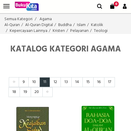
0
Semua Kategori
Agama
Al-Quran
Al-Quran Digital
Buddha
Islam
Katolik
Kepercayaan Lainnya
Kristen
Pelayanan
Teologi
KATALOG KATEGORI AGAMA
9
10
11
12
13
14
15
16
17
18
19
20