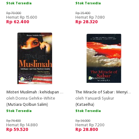
Stok Tersedia
Stok Tersedia
Rp 78.000
Rp 35.400
Hemat Rp 15.600
Hemat Rp 7.080
Rp 62.400
Rp 28.320
Misteri Muslimah : kehidupan Luar Biasa Muslimah Amerika
The Miracle of Sabar : Menyingkap makna sabar yang sesungguhnya dan kisah mengagumkan dari orang-orang yang sabar (Ramadhan B
oleh Donna Gehrke-White
oleh Yanuardi Syukur
(
Mutiara Qolbun Salim
)
(
Kataelha
)
Stok Tersedia
Stok Tersedia
Rp 74.400
Rp 36.000
Hemat Rp 14.880
Hemat Rp 7.200
Rp 59.520
Rp 28.800