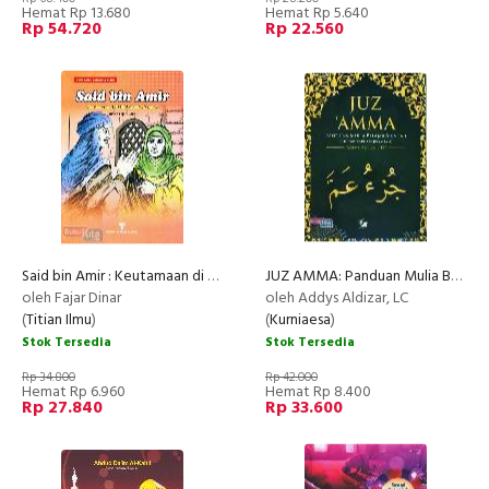
Hemat Rp 13.680
Hemat Rp 5.640
Rp 54.720
Rp 22.560
Said bin Amir : Keutamaan di Balik Kesederhanaan
JUZ AMMA: Panduan Mulia Belajar Mengaji
oleh Fajar Dinar
oleh Addys Aldizar, LC
(
Titian Ilmu
)
(
Kurniaesa
)
Stok Tersedia
Stok Tersedia
Rp 34.800
Rp 42.000
Hemat Rp 6.960
Hemat Rp 8.400
Rp 27.840
Rp 33.600