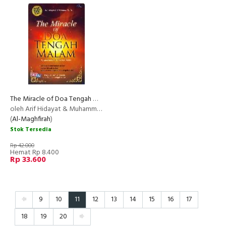
The Miracle of Doa Tengah Malam
oleh Arif Hidayat & Muhammad Taufik
(
Al-Maghfirah
)
Stok Tersedia
Rp 42.000
Hemat Rp 8.400
Rp 33.600
9
10
11
12
13
14
15
16
17
18
19
20