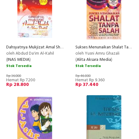
Dahsyatnya Mukjizat Amal Shalih & Sikap Positif
Sukses Menunaikan Shalat Tanpa Salah
oleh Abdud Da'im Al-Kahil
oleh Yusni Amru Ghazali
(
INAS MEDIA
)
(
Alita Aksara Media
)
Stok Tersedia
Stok Tersedia
Rp 36.000
Rp 46.800
Hemat Rp 7.200
Hemat Rp 9.360
Rp 28.800
Rp 37.440