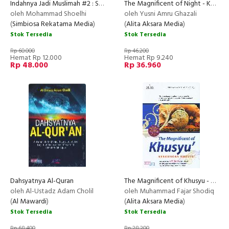
Indahnya Jadi Muslimah #2 : Sukses Membina Rumah Tangga
The Magnificent of Night - Keagungan Malam
oleh Mohammad Shoelhi
oleh Yusni Amru Ghazali
(
Simbiosa Rekatama Media
)
(
Alita Aksara Media
)
Stok Tersedia
Stok Tersedia
Rp 60.000
Rp 46.200
Hemat Rp 12.000
Hemat Rp 9.240
Rp 48.000
Rp 36.960
Dahsyatnya Al-Quran
The Magnificent of Khusyu - Keagungan Khusyu
oleh Al-Ustadz Adam Cholil
oleh Muhammad Fajar Shodiq
(
Al Mawardi
)
(
Alita Aksara Media
)
Stok Tersedia
Stok Tersedia
Rp 68.400
Rp 28.200