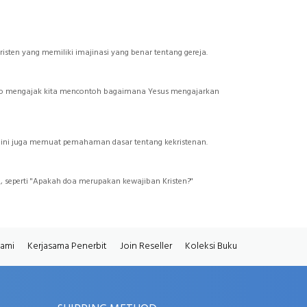
sten yang memiliki imajinasi yang benar tentang gereja.
 Leo mengajak kita mencontoh bagaimana Yesus mengajarkan
h ini juga memuat pemahaman dasar tentang kekristenan.
eperti "Apakah doa merupakan kewajiban Kristen?"
Kami
Kerjasama Penerbit
Join Reseller
Koleksi Buku