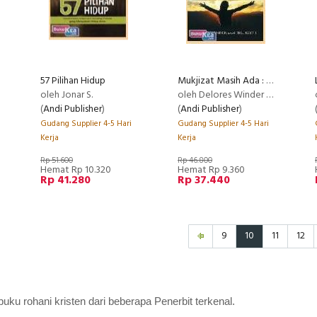
57 Pilihan Hidup
Mukjizat Masih Ada : Kesembuhan Ajaib Delores Winder
oleh Jonar S.
oleh Delores Winder & Bill Keith
(
Andi Publisher
)
(
Andi Publisher
)
Gudang Supplier 4-5 Hari
Gudang Supplier 4-5 Hari
Kerja
Kerja
Rp 51.600
Rp 46.800
Hemat Rp 10.320
Hemat Rp 9.360
Rp 41.280
Rp 37.440
9
10
11
12
ku rohani kristen dari beberapa Penerbit terkenal.