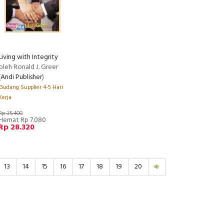
Living with Integrity
oleh Ronald J. Greer
(
Andi Publisher
)
Gudang Supplier 4-5 Hari
Kerja
Rp 35.400
Hemat Rp 7.080
Rp 28.320
13
14
15
16
17
18
19
20