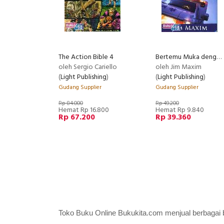
The Action Bible 4
Bertemu Muka dengan Tuhan
oleh Sergio Cariello
oleh Jim Maxim
(
Light Publishing
)
(
Light Publishing
)
Gudang Supplier
Gudang Supplier
Rp 84.000
Rp 49.200
Hemat Rp 16.800
Hemat Rp 9.840
Rp 67.200
Rp 39.360
Toko Buku Online Bukukita.com menjual berbagai bu