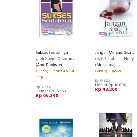
Sukses Seutuhnya
Jangan Menjadi Sisa di hadapanKu (Menjadi seorang penyembuh yang berkenan di hadapanNya)
oleh Xavier Quentin Pranata
oleh Stephanus Herry
(
Andi Publisher
)
(
Metanoia
)
Gudang Supplier 4-5 Hari
Gudang Supplier
Kerja
Rp 54.000
Hemat Rp 10.800
Rp 82.800
Rp 43.200
Hemat Rp 16.560
Rp 66.240