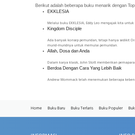
Berikut adalah beberapa buku menarik dengan Topi
EKKLESIA
Melalui buku EKKLESIA, Eddy Leo mengajak kita untuk
Kingdom Disciple
Ada banyak konsep pemuridan, tetapi hanya sedikit 
murid-muridnya untuk memulai pemuridan.
Allah, Dosa dan Anda
Dalam karya klasik, John Stott memberikan pemaparan
Berdoa Dengan Cara Yang Lebih Baik
Andrew Wommack telah menemukan beberapa kebenaran
Home
Buku Baru
Buku Terlaris
Buku Populer
Buk