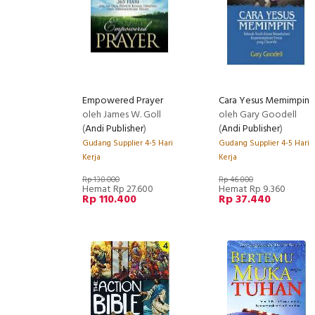
Empowered Prayer
Cara Yesus Memimpin
oleh James W. Goll
oleh Gary Goodell
(
Andi Publisher
)
(
Andi Publisher
)
Gudang Supplier 4-5 Hari
Gudang Supplier 4-5 Hari
Kerja
Kerja
Rp 138.000
Rp 46.800
Hemat Rp 27.600
Hemat Rp 9.360
Rp 110.400
Rp 37.440