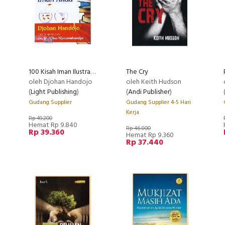
100 Kisah Iman Ilustrasi & Renungan yang Membangun Iman Anda
The Cry
oleh Djohan Handojo
oleh Keith Hudson
(
Light Publishing
)
(
Andi Publisher
)
Gudang Supplier
Gudang Supplier 4-5 Hari
Kerja
Rp 49.200
Hemat Rp 9.840
Rp 46.800
Rp 39.360
Hemat Rp 9.360
Rp 37.440