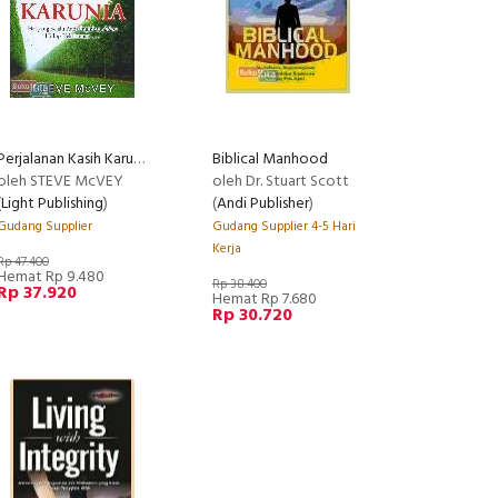
Perjalanan Kasih Karunia : Hal yang Selalu Anda Inginkan dalam Hidup Kekristenan
Biblical Manhood
oleh STEVE McVEY
oleh Dr. Stuart Scott
(
Light Publishing
)
(
Andi Publisher
)
Gudang Supplier
Gudang Supplier 4-5 Hari
Kerja
Rp 47.400
Hemat Rp 9.480
Rp 38.400
Rp 37.920
Hemat Rp 7.680
Rp 30.720