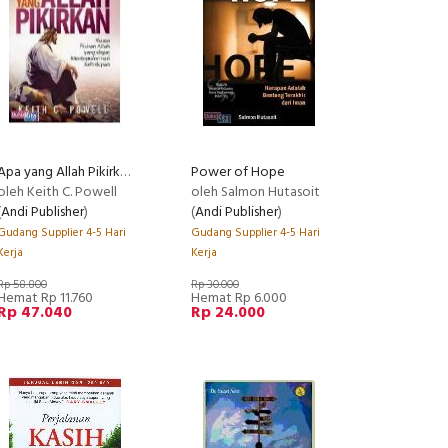
Apa yang Allah Pikirkan : Kuasa Pikiran Allah yang Dapat Mentransformasi Kehidupan
Power of Hope
oleh Keith C. Powell
oleh Salmon Hutasoit
(
Andi Publisher
)
(
Andi Publisher
)
Gudang Supplier 4-5 Hari
Gudang Supplier 4-5 Hari
Kerja
Kerja
Rp 58.800
Rp 30.000
Hemat Rp 11.760
Hemat Rp 6.000
Rp 47.040
Rp 24.000