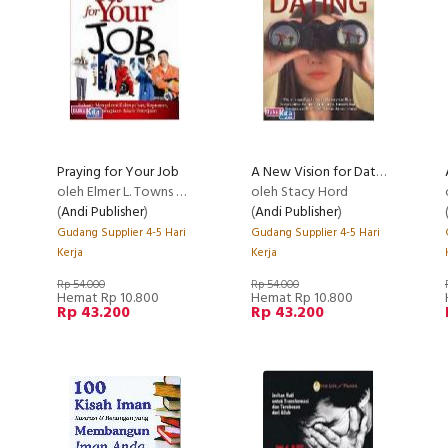
Praying for Your Job
A New Vision for Dating
oleh Elmer L. Towns & Dave Early
oleh Stacy Hord
(
Andi Publisher
)
(
Andi Publisher
)
Gudang Supplier 4-5 Hari
Gudang Supplier 4-5 Hari
Kerja
Kerja
Rp 54.000
Rp 54.000
Hemat Rp 10.800
Hemat Rp 10.800
Rp 43.200
Rp 43.200