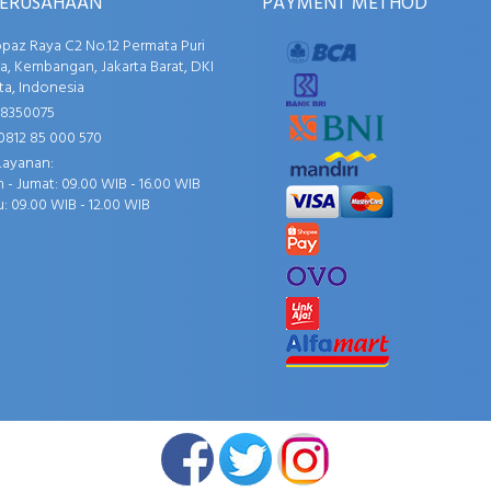
PERUSAHAAN
PAYMENT METHOD
opaz Raya C2 No.12 Permata Puri
, Kembangan, Jakarta Barat, DKI
ta, Indonesia
58350075
0812 85 000 570
Layanan:
 - Jumat: 09.00 WIB - 16.00 WIB
: 09.00 WIB - 12.00 WIB