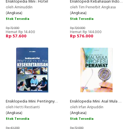
Ensiklopedia Mini : Hotel
Ensiklopedi Kebahasaan Indonesia Jilid I-III (HC)
oleh Aminuddin
oleh Tim Penerbit Angkasa
(
Angkasa
)
(
Angkasa
)
Stok Tersedia
Stok Tersedia
Rp 72.000
Rp 720.000
Hemat Rp 14.400
Hemat Rp 144.000
Rp 57.600
Rp 576.000
Ensiklopedia Mini: Pentingnya Dunia Kesekretarisan (Full Color)
Ensiklopedia Mini: Asal Mula Profesi Perawat (Full Color)
oleh Hetti Restianti
oleh Irfan Aripuddin
(
Angkasa
)
(
Angkasa
)
Stok Tersedia
Stok Tersedia
Rp 43.200
Rp 72.000