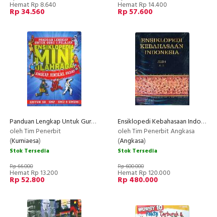
Hemat Rp 8.640
Hemat Rp 14.400
Rp 34.560
Rp 57.600
Panduan Lengkap Untuk Guru dan Pelajar (Ensiklopedia Mini Olahraga)
Ensiklopedi Kebahasaan Indonesia Jilid I-IV (SC)
oleh Tim Penerbit
oleh Tim Penerbit Angkasa
(
Kurniaesa
)
(
Angkasa
)
Stok Tersedia
Stok Tersedia
Rp 66.000
Rp 600.000
Hemat Rp 13.200
Hemat Rp 120.000
Rp 52.800
Rp 480.000