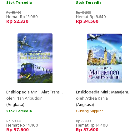
Stok Tersedia
Stok Tersedia
Rp 65.400
Rp 43.200
Hemat Rp 13.080
Hemat Rp 8.640
Rp 52.320
Rp 34.560
Ensiklopedia Mini : Alat Transportasi dari Masa ke Masa
Ensiklopedia Mini : Manajemen Kepariwisataan
oleh Irfan Aripuddin
oleh Athea Kania
(
Angkasa
)
(
Angkasa
)
Stok Tersedia
Gudang Supplier
Rp 72.000
Rp 72.000
Hemat Rp 14.400
Hemat Rp 14.400
Rp 57.600
Rp 57.600