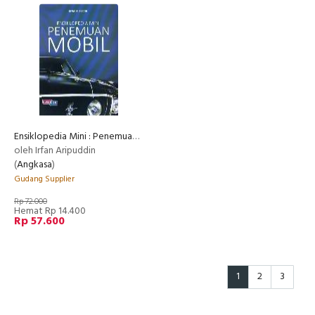
Ensiklopedia Mini : Penemuan Mobil
oleh Irfan Aripuddin
(
Angkasa
)
Gudang Supplier
Rp 72.000
Hemat Rp 14.400
Rp 57.600
1
2
3