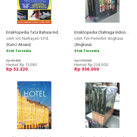
Ensiklopedia Tata Bahasa Indonesia
Ensiklopedia Olahraga Indonesia Jilid 1-3 (Hard Cover)
oleh Siti Nurhayati S.Pd.
oleh Tim Penerbit Angkasa
(
Kunci Aksara
)
(
Angkasa
)
Stok Tersedia
Stok Tersedia
Rp 65.400
Rp 1.170.000
Hemat Rp 13.080
Hemat Rp 234.000
Rp 52.320
Rp 936.000