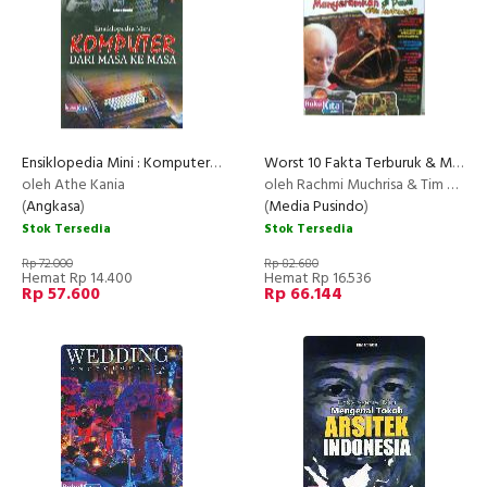
Ensiklopedia Mini : Komputer Dari Masa Ke Masa
Worst 10 Fakta Terburuk & Menyeramkan di Dunia dan Indonesia
oleh Athe Kania
oleh Rachmi Muchrisa & Tim 3 Warna
(
Angkasa
)
(
Media Pusindo
)
Stok Tersedia
Stok Tersedia
Rp 72.000
Rp 82.680
Hemat Rp 14.400
Hemat Rp 16.536
Rp 57.600
Rp 66.144