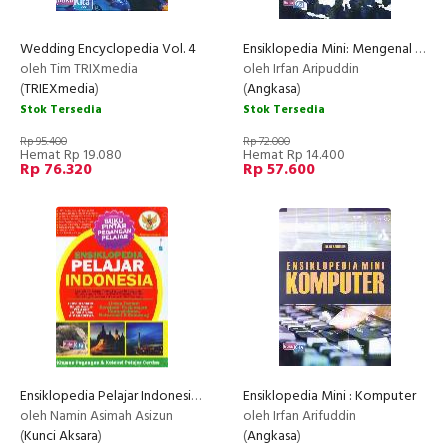
Wedding Encyclopedia Vol. 4
Ensiklopedia Mini: Mengenal Tokoh Arsitek Indonesia (Full Color)
oleh Tim TRIXmedia
oleh Irfan Aripuddin
(
TRIEXmedia
)
(
Angkasa
)
Stok Tersedia
Stok Tersedia
Rp 95.400
Rp 72.000
Hemat Rp 19.080
Hemat Rp 14.400
Rp 76.320
Rp 57.600
Ensiklopedia Pelajar Indonesia (Edisi Terbaru untuk Semua Pelajar)
Ensiklopedia Mini : Komputer
oleh Namin Asimah Asizun
oleh Irfan Arifuddin
(
Kunci Aksara
)
(
Angkasa
)