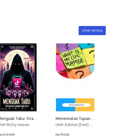
Lihat semua
Menguak Tabu: Strategi Gelap Mengoptimalkan TikTok Shop
Menemukan Tujuan Hidup (Life Purpose)
leh Ricky irawan
oleh Adimas (Dee) Wirajayanagara (Lesmana)
p 238.800
Rp 79.200