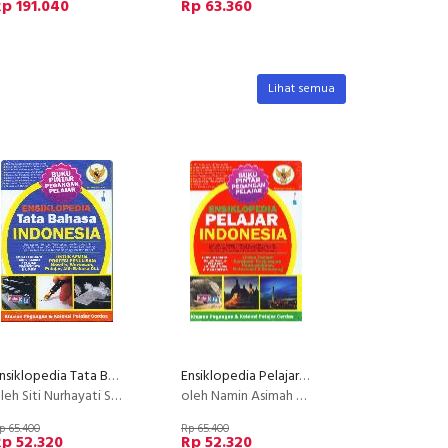
p 191.040
Rp 63.360
Lihat semua
Ensiklopedia Tata Bahasa Indonesia
Ensiklopedia Pelajar Indonesia (Edisi Terbaru untuk Semua Pelajar)
leh Siti Nurhayati S.Pd.
oleh Namin Asimah Asizun
p 65.400
Rp 65.400
p 52.320
Rp 52.320