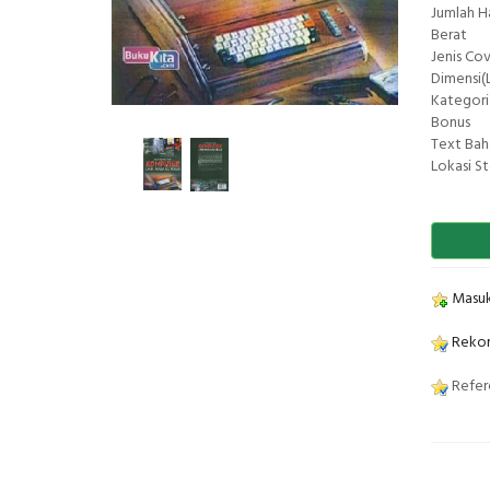
Jumlah 
Berat
Jenis Co
Dimensi(L
Kategori
Bonus
Text Bah
Lokasi S
Masuk
Rekom
Refere