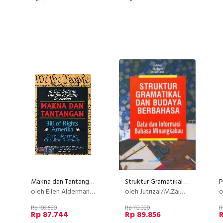
Makna dan Tantangan
Struktur Gramatikal dan Budaya Berbahasa
oleh Ellen Alderman & Caroline Kennedy
oleh Jutrizal/M.Zaim/Havid Ardi
o
Rp 109.680
Rp 112.320
R
Rp 87.744
Rp 89.856