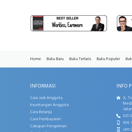
Home
Buku Baru
Buku Terlaris
Buku Populer
Buk
INFORMASI
INFO 
Cara Jadi Anggota
JL. T
Media
Keuntungan Anggota
Jakar
Cara Belanja
021-
Cara Pembayaran
WA: 
Cakupan Pengiriman
Jam 