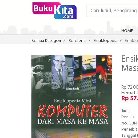
HOME
Semua Kategori
Referensi
Ensiklopedia
Ensikl
Ensi
Mas
Rp 72.0
Hemat 
Rp 57
Judul
Penulis
No. ISBN
Penerbit
Tanggal 