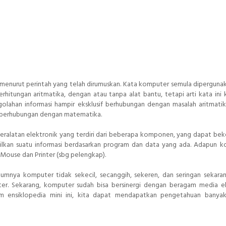
menurut perintah yang telah dirumuskan. Kata komputer semula diperguna
itungan aritmatika, dengan atau tanpa alat bantu, tetapi arti kata ini
golahan informasi hampir eksklusif berhubungan dengan masalah aritmatik
 berhubungan dengan matematika.
 peralatan elektronik yang terdiri dari beberapa komponen, yang dapat bek
ilkan suatu informasi berdasarkan program dan data yang ada. Adapun
Mouse dan Printer (sbg pelengkap).
lumnya komputer tidak sekecil, secanggih, sekeren, dan seringan sekara
er. Sekarang, komputer sudah bisa bersinergi dengan beragam media el
 ensiklopedia mini ini, kita dapat mendapatkan pengetahuan banyak