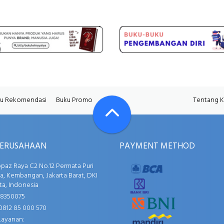
u Rekomendasi
Buku Promo
Tentang 
PERUSAHAAN
PAYMENT METHOD
opaz Raya C2 No.12 Permata Puri
, Kembangan, Jakarta Barat, DKI
ta, Indonesia
58350075
0812 85 000 570
Layanan: