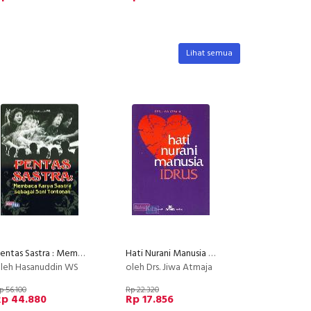
Lihat semua
Pentas Sastra : Membaca Karya Sastra sebagai Seni Tontonan
Hati Nurani Manusia Idrus
leh Hasanuddin WS
oleh Drs. Jiwa Atmaja
p 56.100
Rp 22.320
Rp 44.880
Rp 17.856