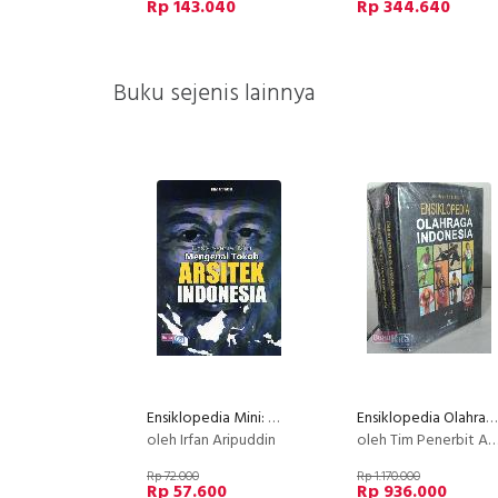
Rp 143.040
Rp 344.640
Buku sejenis lainnya
Ensiklopedia Mini: Mengenal Tokoh Arsitek Indonesia (Full Color)
Ensiklopedia Olahraga Indonesia Jilid 1-3 (Hard Cover)
oleh Irfan Aripuddin
oleh Tim Penerbit Angkasa
Rp 72.000
Rp 1.170.000
Rp 57.600
Rp 936.000