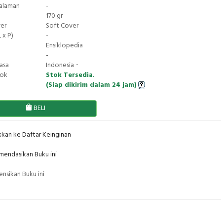
Halaman
-
170 gr
ver
Soft Cover
 x P)
-
Ensiklopedia
-
asa
Indonesia ··
tok
Stok Tersedia.
(Siap dikirim dalam 24 jam)
BELI
kan ke Daftar Keinginan
endasikan Buku ini
nsikan Buku ini