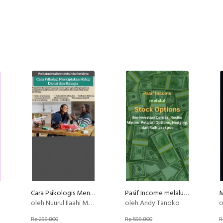
Cara Psikologis Menciptakan Hidup Damai dan Bahagia
Pasif Income melalui Stock Options
oleh Nuurul Ilaahi M.Psi, Psikolog
oleh Andy Tanoko
o
Rp 298.800
Rp 598.800
R