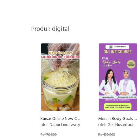
Produk digital
Kursus Online New Creamy Salad Buah Philiphine Dapur Lindawaty PU
Meraih Body Goals dalam 30 hari bersama Ahli Gizi
oleh Dapur Lindawaty
oleh Gizi Nusantara
Rp 178.800
Rp 430.800