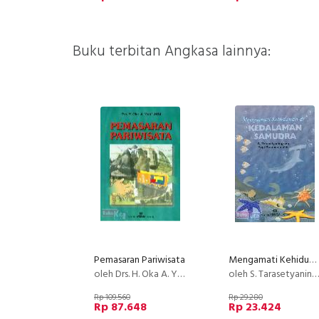
Buku terbitan Angkasa lainnya:
Pemasaran Pariwisata
Mengamati Kehidupan di Kedalaman Samudra
oleh Drs. H. Oka A. Yoeti, MBA
oleh S. Tarasetyaningrum & Yogi Prapnomo dkk.
Rp 109.560
Rp 29.280
Rp 87.648
Rp 23.424