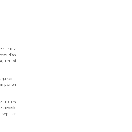
kan untuk
 kemudian
a, tetapi
erja sama
 komponen
ng. Dalam
ektronik.
 seputar