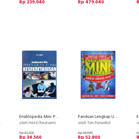
Rp 239.040
Rp 479.040
R
Ensiklopedia Mini: Pentingnya Dunia Kesekretarisan (Full Color)
Panduan Lengkap Untuk Guru dan Pelajar (Ensiklopedia Mini Olahraga)
oleh Hetti Restianti
oleh Tim Penerbit
o
Rp 43.200
Rp 66.000
R
Rp 34.560
Rp 52.800
R