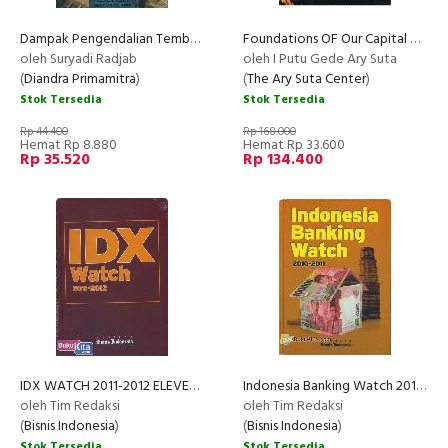
Dampak Pengendalian Tembakau Terhadap Hak-Hak Ekonomi, Sosial Dan Budaya
Foundations OF Our Capital Market
oleh Suryadi Radjab
oleh I Putu Gede Ary Suta
(
Diandra Primamitra
)
(
The Ary Suta Center
)
Stok Tersedia
Stok Tersedia
Rp 44.400
Rp 168.000
Hemat Rp 8.880
Hemat Rp 33.600
Rp 35.520
Rp 134.400
IDX WATCH 2011-2012 ELEVENTH EDITION
Indonesia Banking Watch 2010-2011
oleh Tim Redaksi
oleh Tim Redaksi
(
Bisnis Indonesia
)
(
Bisnis Indonesia
)
Stok Tersedia
Stok Tersedia