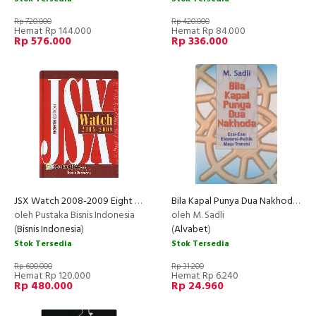
Rp 720.000
Rp 420.000
Hemat Rp 144.000
Hemat Rp 84.000
Rp 576.000
Rp 336.000
JSX Watch 2008-2009 Eight Edition
Bila Kapal Punya Dua Nakhoda : Esai-esai Ekonomi-Politik Masa Transisi
RECOMMENDED
oleh Pustaka Bisnis Indonesia
oleh M. Sadli
(
Bisnis Indonesia
)
(
Alvabet
)
Stok Tersedia
Stok Tersedia
Rp 600.000
Rp 31.200
Hemat Rp 120.000
Hemat Rp 6.240
Rp 480.000
Rp 24.960