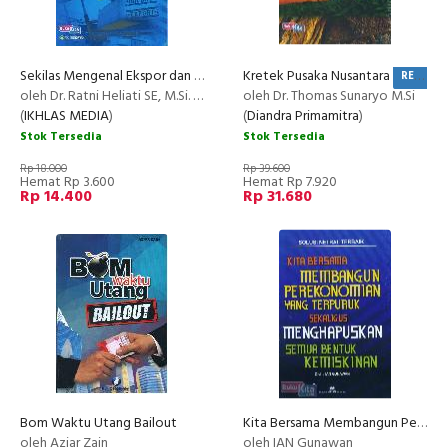
Sekilas Mengenal Ekspor dan Impor BK
Kretek Pusaka Nusantara
PROMO
RECOMMENDED
oleh Dr. Ratni Heliati SE, M.Si. & Drs. Kosasih A. Darsono, M.M.
oleh Dr. Thomas Sunaryo M.Si
(
IKHLAS MEDIA
)
(
Diandra Primamitra
)
Stok Tersedia
Stok Tersedia
Rp 18.000
Rp 39.600
Hemat Rp 3.600
Hemat Rp 7.920
Rp 14.400
Rp 31.680
Bom Waktu Utang Bailout
Kita Bersama Membangun Perekonomian yang Terpuruk Sekaligus Menghapuskan Semua Bentuk Kemiskinan
oleh Aziar Zain
oleh IAN Gunawan