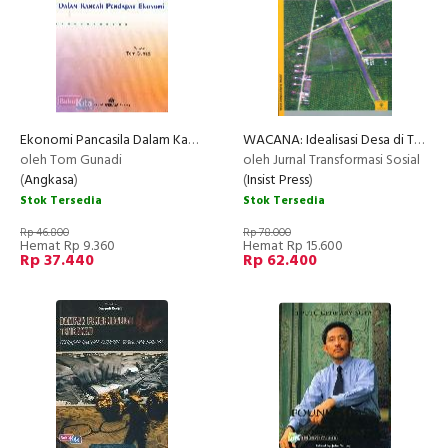
Ekonomi Pancasila Dalam Kancah Pendapat Ekonomi
WACANA: Idealisasi Desa di Tengah Krisis Sosial Ekologis (Wacana Nomor 36/Tahun XIX/2017)
oleh Tom Gunadi
oleh Jurnal Transformasi Sosial
(
Angkasa
)
(
Insist Press
)
Stok Tersedia
Stok Tersedia
Rp 46.800
Rp 78.000
Hemat Rp 9.360
Hemat Rp 15.600
Rp 37.440
Rp 62.400