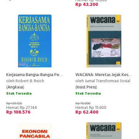
Hemat Rp 10.800
Rp 43.200
Kerjasama Bangsa-Bangsa Persiapan Menghadapi Abad 21
WACANA: Meretas Jejak Kesejahteraan Desa (Wacana Nomor 37/Tahun XIX/2017)
oleh Robert B. Reich
oleh Jurnal Transformasi Sosial
(
Angkasa
)
(
Insist Press
)
Stok Tersedia
Stok Tersedia
Rp 135.720
Rp 78.000
Hemat Rp 27.144
Hemat Rp 15.600
Rp 108.576
Rp 62.400