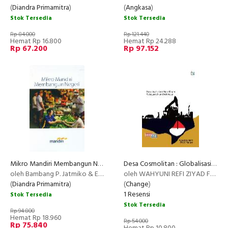
(
Diandra Primamitra
)
(
Angkasa
)
Stok Tersedia
Stok Tersedia
Rp 84.000
Rp 121.440
Hemat Rp 16.800
Hemat Rp 24.288
Rp 67.200
Rp 97.152
Mikro Mandiri Membangun Negeri
Desa Cosmolitan : Globalisasi&Masa Depan Kekayaan Alam
oleh Bambang P. Jatmiko & Erlangga Djumena
oleh WAHYUNI REFI ZIYAD FALAHI
(
Diandra Primamitra
)
(
Change
)
1 Resensi
Stok Tersedia
Stok Tersedia
Rp 94.800
Hemat Rp 18.960
Rp 54.000
Rp 75.840