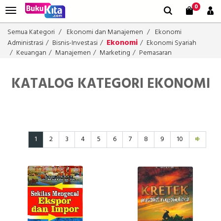
0
Semua Kategori
Ekonomi dan Manajemen
Ekonomi
Ekonomi
Administrasi
Bisnis-Investasi
Ekonomi Syariah
Keuangan
Manajemen
Marketing
Pemasaran
KATALOG KATEGORI EKONOMI
1
2
3
4
5
6
7
8
9
10