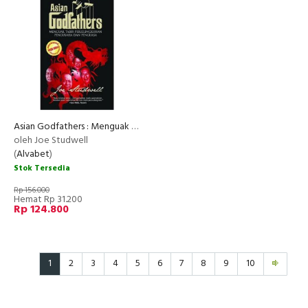
Asian Godfathers : Menguak Tabir Perselingkuhan Pengusaha dan Penguasa
oleh Joe Studwell
(
Alvabet
)
Stok Tersedia
Rp 156.000
Hemat Rp 31.200
Rp 124.800
1
2
3
4
5
6
7
8
9
10