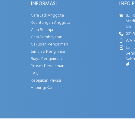
INFORMASI
INFO 
Cara Jadi Anggota
JL. T
Media
Keuntungan Anggota
Jakar
Cara Belanja
021-
Cara Pembayaran
WA: 
Cakupan Pengiriman
Jam 
Simulasi Pengiriman
Senin
Biaya Pengiriman
Sabtu
Proses Pengiriman
FAQ
Kebijakan Privasi
Hubungi Kami