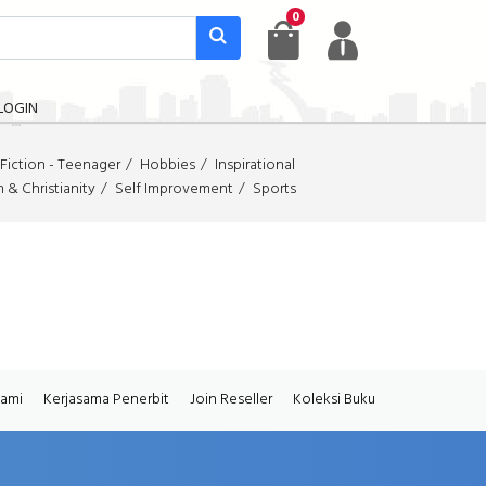
0
LOGIN
Fiction - Teenager
Hobbies
Inspirational
n & Christianity
Self Improvement
Sports
Kami
Kerjasama Penerbit
Join Reseller
Koleksi Buku