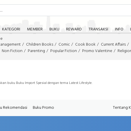
KATEGORI
MEMBER
BUKU
REWARD
TRANSAKSI
INFO
le
Management
Children Books
Comic
Cook Book
Current Affairs
Non Fiction
Parenting
Popular Fiction
Promo Valentine
Religio
kan buku Buku Import Spesial dengan tema Latest Lifestyle.
u Rekomendasi
Buku Promo
Tentang 