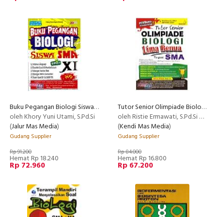
Buku Pegangan Biologi Siswa SMA Kelas XI
Tutor Senior Olimpiade Biologi Lima Benua Tingkat SMA
oleh Khory Yuni Utami, S.Pd.Si
oleh Ristie Ermawati, S.Pd.Si & Upi Fitriani, S.Pd.Si
(
Jalur Mas Media
)
(
Kendi Mas Media
)
Gudang Supplier
Gudang Supplier
Rp 91.200
Rp 84.000
Hemat Rp 18.240
Hemat Rp 16.800
Rp 72.960
Rp 67.200