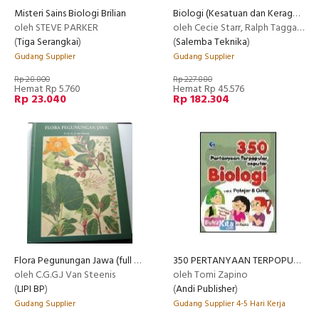
Misteri Sains Biologi Brilian
Biologi (Kesatuan dan Keragaman Makhluk Hidup) 2, E12
oleh STEVE PARKER
oleh Cecie Starr, Ralph Taggart, Christine Evers, Lisa Starr
(
Tiga Serangkai
)
(
Salemba Teknika
)
Gudang Supplier
Gudang Supplier
Rp 28.800
Rp 227.880
Hemat Rp 5.760
Hemat Rp 45.576
Rp 23.040
Rp 182.304
Flora Pegunungan Jawa (full color)
350 PERTANYAAN TERPOPULER SEPUTAR BIOLOGI UNTUK PELAJAR DAN GURU
oleh C.G.G.J Van Steenis
oleh Tomi Zapino
(
LIPI BP
)
(
Andi Publisher
)
Gudang Supplier
Gudang Supplier 4-5 Hari Kerja