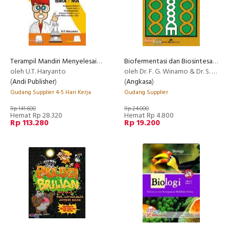
Terampil Mandiri Menyelesaikan Soal Biologi SMA/MA
Biofermentasi dan Biosintesa Protein
oleh U.T. Haryanto
oleh Dr. F. G. Winarno & Dr. S. Fardiaz
(
Andi Publisher
)
(
Angkasa
)
Gudang Supplier 4-5 Hari Kerja
Gudang Supplier
Rp 141.600
Rp 24.000
Hemat Rp 28.320
Hemat Rp 4.800
Rp 113.280
Rp 19.200