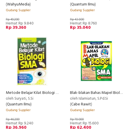
(
WahyuMedia
)
(
Quantum Ilmu
)
Gudang Supplier
Gudang Supplier
Rp 49.200
Rp 43.800
Hemat Rp 9.840
Hemat Rp 8.760
Rp 39.360
Rp 35.040
Metode Belajar Kilat Biologi SMA
Blak-blakan Bahas Mapel Biologi SMA
oleh Suryati, S.Si
oleh Islamiatun, S.Pd.Si
(
Quantum Ilmu
)
(
Cabe Rawit
)
Gudang Supplier
Gudang Supplier
Rp 46.200
Rp 78.000
Hemat Rp 9.240
Hemat Rp 15.600
Rp 36.960
Rp 62.400