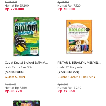
Rp 276.000
Rp 87.600
Hemat Rp 55.200
Hemat Rp 17.520
Rp 220.800
Rp 70.080
Cepat Kuasai Biologi SMP/MTs
PINTAR & TERAMPIL MENYELESAIKAN PERHITUNGAN BIOLOGI SMA/MA: RANGKUMAN, CONTOH SOAL PERHITUNGAN, SOAL-SOAL LATIHAN & PEMBAHASA
oleh Ratna Sari, S.Si
oleh U.T. Haryanto
(
Merah Putih
)
(
Andi Publisher
)
Gudang Supplier
Gudang Supplier 4-5 Hari Kerja
Rp 38.400
Rp 91.200
Hemat Rp 7.680
Hemat Rp 18.240
Rp 30.720
Rp 72.960