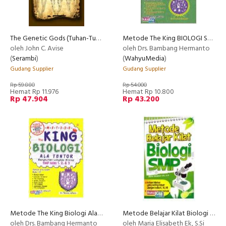
The Genetic Gods (Tuhan-Tuhan Genetis)
Metode The King BIOLOGI SMA ala Tentor
oleh John C. Avise
oleh Drs. Bambang Hermanto
(
Serambi
)
(
WahyuMedia
)
Gudang Supplier
Gudang Supplier
Rp 59.880
Rp 54.000
Hemat Rp 11.976
Hemat Rp 10.800
Rp 47.904
Rp 43.200
Metode The King Biologi Ala Tentor SMP Kelas 1, 2, dan 3
Metode Belajar Kilat Biologi SMP
oleh Drs. Bambang Hermanto
oleh Maria Elisabeth Ek, S.Si