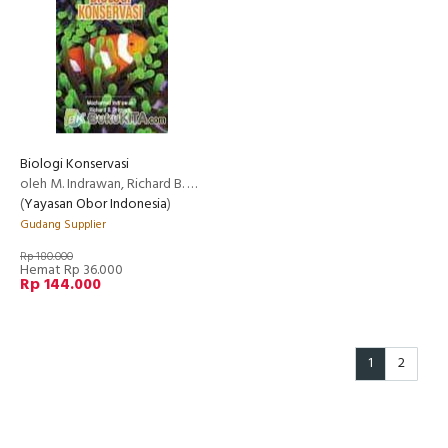
Biologi Konservasi
oleh M. Indrawan, Richard B. Primack, Jatna Supriatna
(
Yayasan Obor Indonesia
)
Gudang Supplier
Rp 180.000
Hemat Rp 36.000
Rp 144.000
1
2