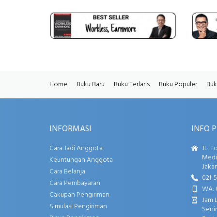
Home
Buku Baru
Buku Terlaris
Buku Populer
Buk
INFORMASI
INFO 
Cara Jadi Anggota
JL. T
Media
Keuntungan Anggota
Jakar
Cara Belanja
021-
Cara Pembayaran
WA: 
Cakupan Pengiriman
Jam 
Simulasi Pengiriman
Senin