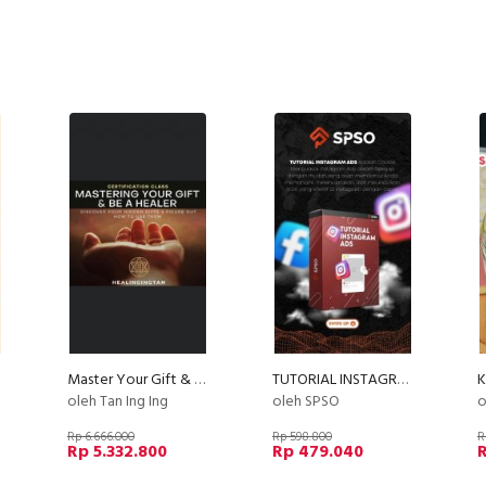
Master Your Gift & Be A Healer
TUTORIAL INSTAGRAM ADS
oleh Tan Ing Ing
oleh SPSO
o
Rp 6.666.000
Rp 598.800
R
Rp 5.332.800
Rp 479.040
R