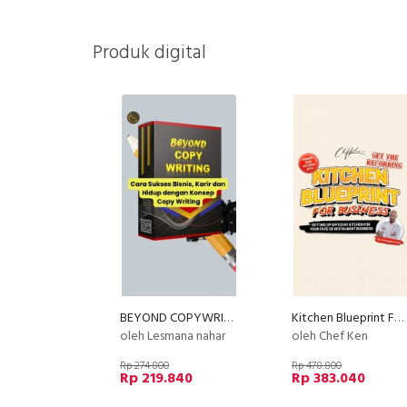
Produk digital
BEYOND COPYWRITING (E-Course)
Kitchen Blueprint For Business : Setting Up Efficient Kitchen For Your Cafe or Restaurant Business
oleh Lesmana nahar
oleh Chef Ken
Rp 274.800
Rp 478.800
Rp 219.840
Rp 383.040