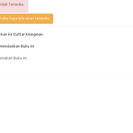
idak Tersedia
tahu Saya bila akan tersedia
kan ke Daftar Keinginan
endasikan Buku ini
nsikan Buku ini