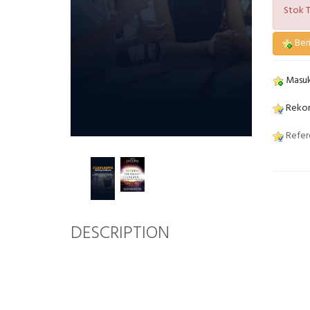
Stok T
Beri
Masuk
Rekom
Refere
DESCRIPTION