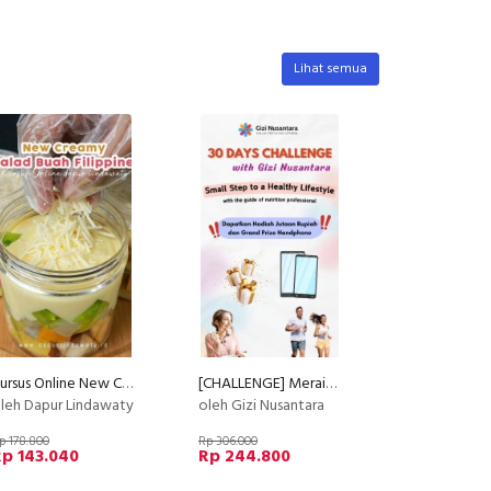
Lihat semua
Kursus Online New Creamy Salad Buah Philiphine Dapur Lindawaty PU
[CHALLENGE] Meraih Body Goals dalam 30 hari bersama Ahli Gizi
leh Dapur Lindawaty
oleh Gizi Nusantara
p 178.800
Rp 306.000
p 143.040
Rp 244.800