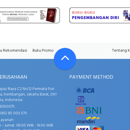
u Rekomendasi
Buku Promo
Tentang 
PERUSAHAAN
PAYMENT METHOD
opaz Raya C2 No.12 Permata Puri
, Kembangan, Jakarta Barat, DKI
ta, Indonesia
58350075
0812 85 000 570
Layanan:
 - Jumat: 09.00 WIB - 16.00 WIB