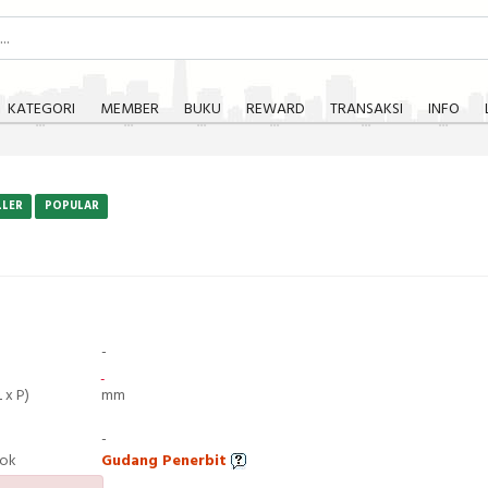
KATEGORI
MEMBER
BUKU
REWARD
TRANSAKSI
INFO
LLER
POPULAR
-
 x P)
mm
-
tok
Gudang Penerbit