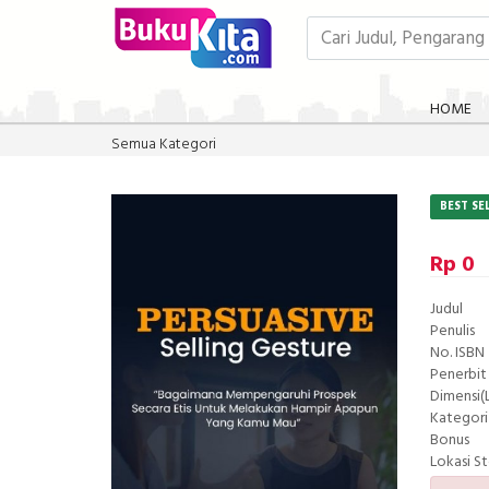
HOME
Semua Kategori
BEST SE
Rp 0
Judul
Penulis
No. ISBN
Penerbit
Dimensi(L
Kategori
Bonus
Lokasi S