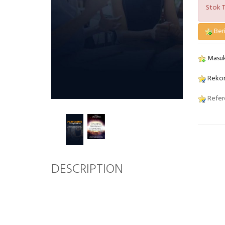
Stok T
Beri
Masuk
Rekom
Refere
DESCRIPTION