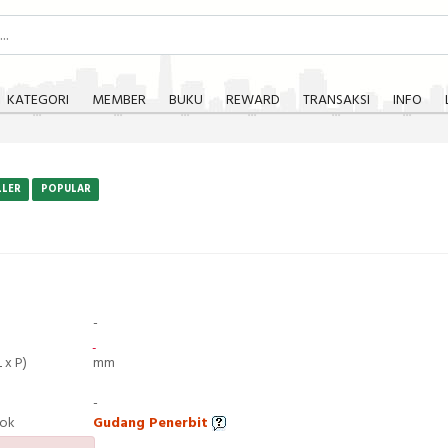
KATEGORI
MEMBER
BUKU
REWARD
TRANSAKSI
INFO
LLER
POPULAR
-
 x P)
mm
-
tok
Gudang Penerbit