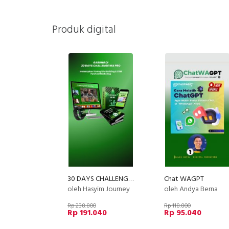
Produk digital
30 DAYS CHALLENGE WA PRO - DAPATKAN RIBUAN PROSPEK DAN CUSTOMER LOYAL DALAM SEBULAN
Chat WAGPT
oleh Hasyim Journey
oleh Andya Berna
Rp 238.800
Rp 118.800
Rp 191.040
Rp 95.040