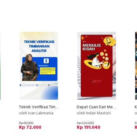
Teknik Verifikasi Timbangan Analitik
Dapat Cuan Dari Menulis Kisah
oleh Ivan Labmania
oleh Indari Mastuti
o
Rp 90.000
Rp 238.800
R
Rp 72.000
Rp 191.040
R