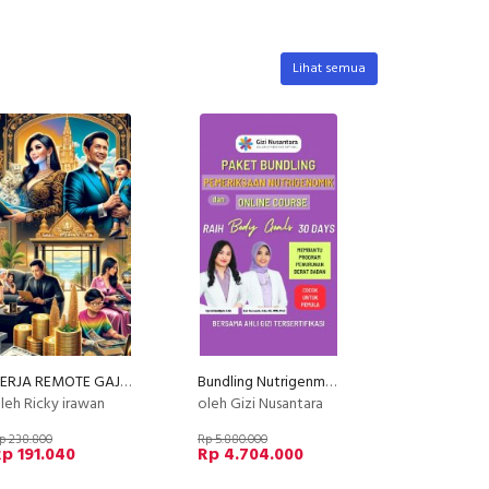
Lihat semua
KERJA REMOTE GAJI PULUHAN JUTA TANPA INTERVIEW
Bundling Nutrigenme + Meraih Body Goals dalam 30 hari bersama Ahli Gizi
leh Ricky irawan
oleh Gizi Nusantara
p 238.800
Rp 5.880.000
p 191.040
Rp 4.704.000