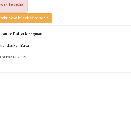
idak Tersedia
tahu Saya bila akan tersedia
kan ke Daftar Keinginan
endasikan Buku ini
nsikan Buku ini