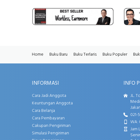
Home
Buku Baru
Buku Terlaris
Buku Populer
Buk
INFORMASI
INFO 
Cara Jadi Anggota
JL. T
Media
Keuntungan Anggota
Jakar
Cara Belanja
021-
Cara Pembayaran
WA: 
Cakupan Pengiriman
Jam 
Simulasi Pengiriman
Senin