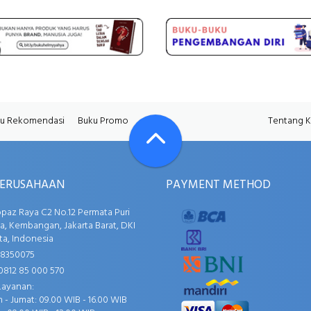
u Rekomendasi
Buku Promo
Tentang 
PERUSAHAAN
PAYMENT METHOD
opaz Raya C2 No.12 Permata Puri
, Kembangan, Jakarta Barat, DKI
ta, Indonesia
58350075
0812 85 000 570
Layanan:
 - Jumat: 09.00 WIB - 16.00 WIB