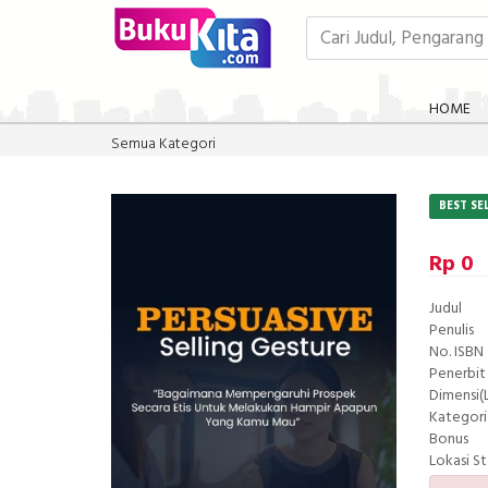
HOME
Semua Kategori
BEST SE
Rp 0
Judul
Penulis
No. ISBN
Penerbit
Dimensi(L
Kategori
Bonus
Lokasi S