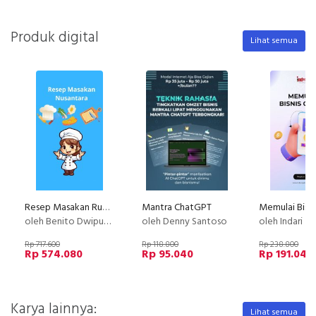
Produk digital
Lihat semua
Resep Masakan Rumahan Anti Gagal Layak Jualan
Mantra ChatGPT
Memulai Bisni
oleh Benito Dwiputra
oleh Denny Santoso
oleh Indari M
Rp 717.600
Rp 118.800
Rp 238.800
Rp 574.080
Rp 95.040
Rp 191.040
Karya lainnya:
Lihat semua