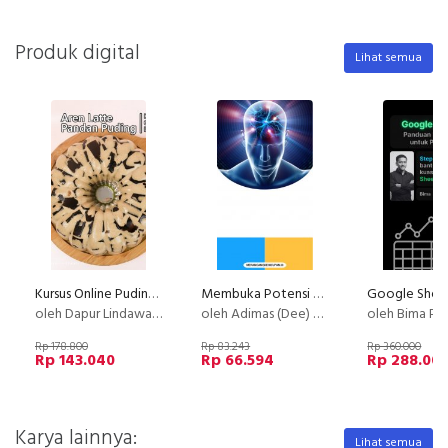
Produk digital
Lihat semua
Kursus Online Puding Aren Latte Pandan Puding PU
Membuka Potensi Diri melalui Kelenjar Pineal
oleh Dapur Lindawaty
oleh Adimas (Dee) Wirajayanagara (Lesmana)
oleh Bima Putra
Rp 178.800
Rp 83.243
Rp 360.000
Rp 143.040
Rp 66.594
Rp 288.00
Karya lainnya:
Lihat semua