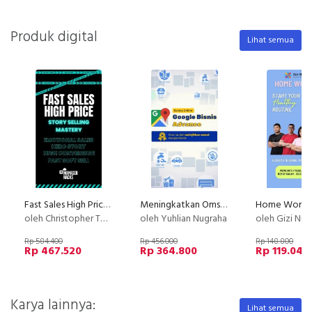
Produk digital
Lihat semua
Fast Sales High Price with Story Selling
Meningkatkan Omset Bisnis di Google Maps lewat Optimasi Google Bisnis
oleh Christopher Tobing
oleh Yuhlian Nugraha
oleh Gizi Nus
Rp 584.400
Rp 456.000
Rp 148.800
Rp 467.520
Rp 364.800
Rp 119.040
Karya lainnya:
Lihat semua