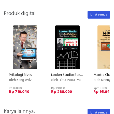
Produk digital
Lihat semua
Psikologi Bisnis
Looker Studio: Bangun Portfolio Data Analysis dengan data UMKM
oleh Kang Aviv
oleh Bima Putra Pratama
oleh Denny 
Rp 898.800
Rp 360.000
Rp 118.800
Rp 719.040
Rp 288.000
Rp 95.040
Karya lainnya:
Lihat semua